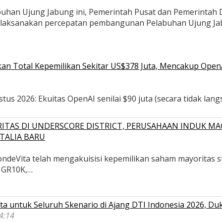
an Ujung Jabung ini, Pemerintah Pusat dan Pemerintah D
aksanakan percepatan pembangunan Pelabuhan Ujung Jabung
n Total Kepemilikan Sekitar US$378 Juta, Mencakup OpenAI,
s 2026: Ekuitas OpenAI senilai $90 juta (secara tidak langsu
ITAS DI UNDERSCORE DISTRICT, PERUSAHAAN INDUK MA
TALIA BARU
deVita telah mengakuisisi kepemilikan saham mayoritas str
, GR10K,…
a untuk Seluruh Skenario di Ajang DTI Indonesia 2026, D
04:14