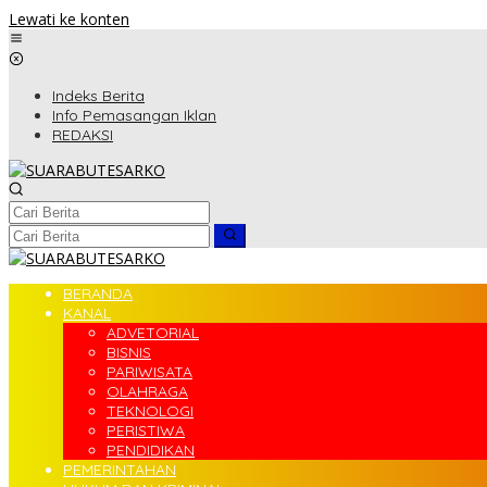
Lewati ke konten
Indeks Berita
Info Pemasangan Iklan
REDAKSI
BERANDA
KANAL
ADVETORIAL
BISNIS
PARIWISATA
OLAHRAGA
TEKNOLOGI
PERISTIWA
PENDIDIKAN
PEMERINTAHAN