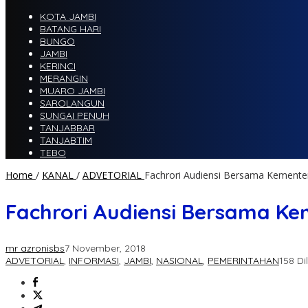
KOTA JAMBI
BATANG HARI
BUNGO
JAMBI
KERINCI
MERANGIN
MUARO JAMBI
SAROLANGUN
SUNGAI PENUH
TANJABBAR
TANJABTIM
TEBO
Home
/
KANAL
/
ADVETORIAL
Fachrori Audiensi Bersama Kement
Fachrori Audiensi Bersama K
mr azronisbs
7 November, 2018
ADVETORIAL
,
INFORMASI
,
JAMBI
,
NASIONAL
,
PEMERINTAHAN
158 Di