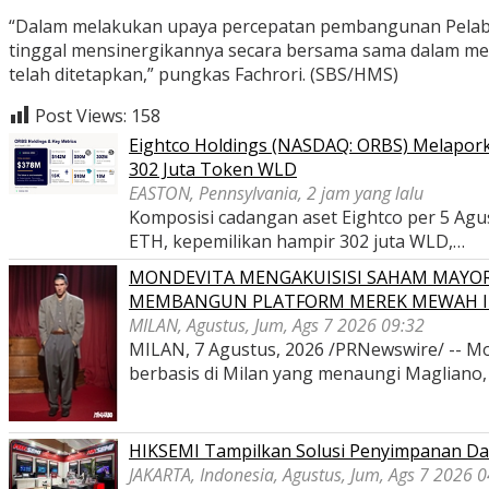
“Dalam melakukan upaya percepatan pembangunan Pelabuh
tinggal mensinergikannya secara bersama sama dalam mel
telah ditetapkan,” pungkas Fachrori. (SBS/HMS)
Post Views:
158
Eightco Holdings (NASDAQ: ORBS) Melaporka
302 Juta Token WLD
EASTON, Pennsylvania, 2 jam yang lalu
Komposisi cadangan aset Eightco per 5 Agustu
ETH, kepemilikan hampir 302 juta WLD,…
MONDEVITA MENGAKUISISI SAHAM MAYOR
MEMBANGUN PLATFORM MEREK MEWAH I
MILAN, Agustus, Jum, Ags 7 2026 09:32
MILAN, 7 Agustus, 2026 /PRNewswire/ -- Mon
berbasis di Milan yang menaungi Magliano
HIKSEMI Tampilkan Solusi Penyimpanan Dat
JAKARTA, Indonesia, Agustus, Jum, Ags 7 2026 