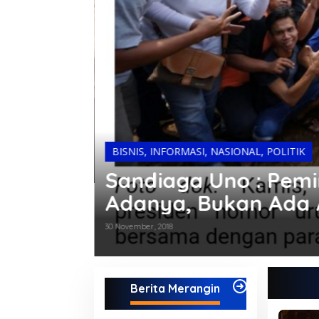
 Rakyat
BISNIS
,
INFORMASI
,
NASIONAL
,
POLITIK
Sandiaga Uno : Pemi
Adanya, Bukan Ada 
30 November, 2018
Berita Merangin