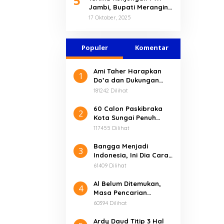
5
Jambi, Bupati Merangin
Dukung HPN 2026 di
17 Oktober, 2025
Banten
Populer
Komentar
Ami Taher Harapkan
1
Do’a dan Dukungan
Masyarakat Dalam
181242 Dilihat
Membangun Kerinci
60 Calon Paskibraka
2
Kota Sungai Penuh
Resmi Dikukuhkan
117455 Dilihat
Bangga Menjadi
3
Indonesia, Ini Dia Cara
Unik Komunitas Motor
61409 Dilihat
Honda Jambi Rayakan
HUT RI ke-74
Al Belum Ditemukan,
4
Masa Pencarian
Diperpanjang Sampai 3
60394 Dilihat
Hari
Ardy Daud Titip 3 Hal