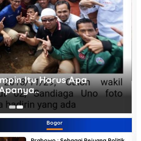
8 
mpin Itu Harus Apa
Apanya..
Bogor
Prabowo : Sebagai Pejuang Politik,