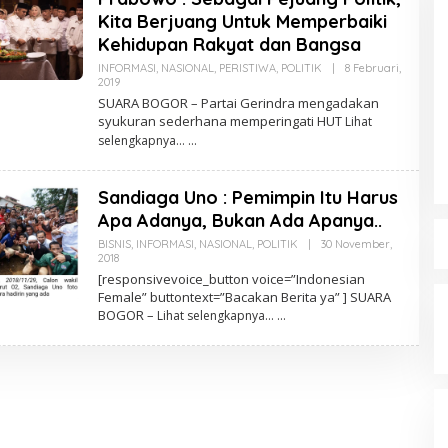
Kita Berjuang Untuk Memperbaiki
Kehidupan Rakyat dan Bangsa
INFORMASI
,
NASIONAL
,
PERISTIWA
,
POLITIK
|
8 Februari,
2019
O
L
SUARA BOGOR – Partai Gerindra mengadakan
E
syukuran sederhana memperingati HUT
Lihat
H
M
selengkapnya…
R
A
Z
Sandiaga Uno : Pemimpin Itu Harus
R
O
Apa Adanya, Bukan Ada Apanya..
N
I
BISNIS
,
INFORMASI
,
NASIONAL
,
POLITIK
|
30 November,
S
2018
O
B
L
[responsivevoice_button voice=”Indonesian
S
E
Female” buttontext=”Bacakan Berita ya” ] SUARA
H
BOGOR –
M
Lihat selengkapnya…
R
A
Z
R
O
N
I
S
B