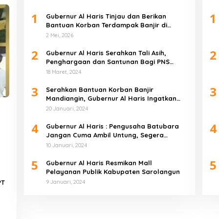
1
1
Gubernur Al Haris Tinjau dan Berikan
Bantuan Korban Terdampak Banjir di
Kabupaten Sarolangun
2 Mei, 2026
2
2
Gubernur Al Haris Serahkan Tali Asih,
Penghargaan dan Santunan Bagi PNS
Purnabakti Pemprov Jambi Yang Berada di
18 Maret, 2024
Sarolangun
3
3
Serahkan Bantuan Korban Banjir
Mandiangin, Gubernur Al Haris Ingatkan
Warga Tetap Waspada
20 Januari, 2024
4
4
Gubernur Al Haris : Pengusaha Batubara
Jangan Cuma Ambil Untung, Segera
Selesaikan Jalan Khusus
10 Januari, 2024
5
5
Gubernur Al Haris Resmikan Mall
Pelayanan Publik Kabupaten Sarolangun
PT
9 Januari, 2024