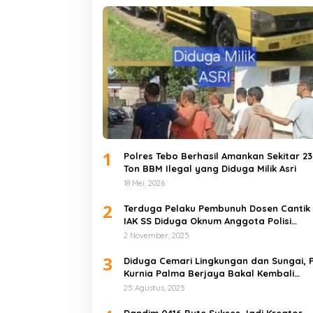
1
Polres Tebo Berhasil Amankan Sekitar 23
Ton BBM Ilegal yang Diduga Milik Asri
18 Mei, 2026
2
Terduga Pelaku Pembunuh Dosen Cantik
IAK SS Diduga Oknum Anggota Polisi
Akhirnya Diringkus di Tebo Tengah
2 November, 2025
3
Diduga Cemari Lingkungan dan Sungai, 
Kurnia Palma Berjaya Bakal Kembali
Didemo
25 Agustus, 2025