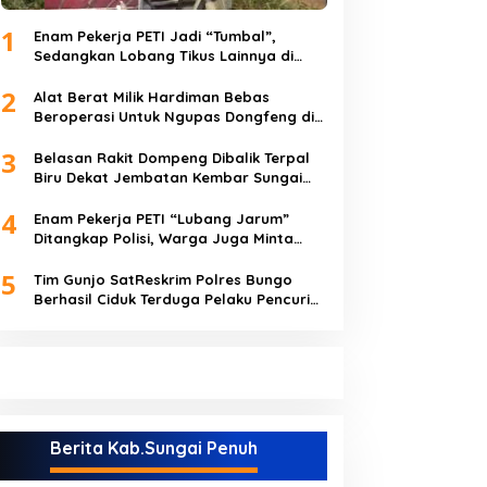
1
Enam Pekerja PETI Jadi “Tumbal”,
Sedangkan Lobang Tikus Lainnya di
Limbur Lubuk Mengkuang Kembali
2
Beroperasi
Alat Berat Milik Hardiman Bebas
Beroperasi Untuk Ngupas Dongfeng di
SPB Dusun Lembah Kuamang
3
Belasan Rakit Dompeng Dibalik Terpal
Biru Dekat Jembatan Kembar Sungai
Buluh Hangus Dimakan Sijago Merah
4
Enam Pekerja PETI “Lubang Jarum”
Ditangkap Polisi, Warga Juga Minta
Polres Bungo Tangkap Januri CS
5
Tim Gunjo SatReskrim Polres Bungo
Berhasil Ciduk Terduga Pelaku Pencuri
Hp dan Uang Tunai
Berita Kab.Sungai Penuh