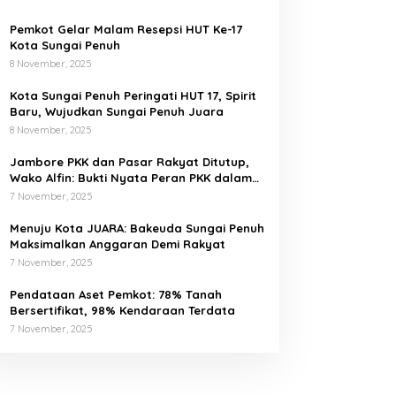
Pemkot Gelar Malam Resepsi HUT Ke-17
Kota Sungai Penuh
8 November, 2025
Kota Sungai Penuh Peringati HUT 17, Spirit
Baru, Wujudkan Sungai Penuh Juara
8 November, 2025
Jambore PKK dan Pasar Rakyat Ditutup,
Wako Alfin: Bukti Nyata Peran PKK dalam
Mengerak Perekonomian Masyarakat
7 November, 2025
Menuju Kota JUARA: Bakeuda Sungai Penuh
Maksimalkan Anggaran Demi Rakyat
7 November, 2025
Pendataan Aset Pemkot: 78% Tanah
Bersertifikat, 98% Kendaraan Terdata
7 November, 2025