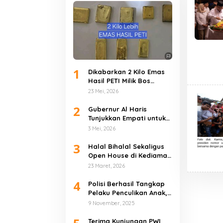
1
Dikabarkan 2 Kilo Emas
Hasil PETI Milik Bos
Muara Jernih, Berhasil
23 Mei, 2026
Diamankan Polres Bungo
2
Gubernur Al Haris
Tunjukkan Empati untuk
Korban Banjir
3 Mei, 2026
Sarolangun dan
3
Merangin
Halal Bihalal Sekaligus
Open House di Kediaman
Pribadi, Gubernur Al
23 Maret, 2026
Haris Tekankan Pererat
4
Kebersamaan
Polisi Berhasil Tangkap
Pelaku Penculikan Anak,
Bilqis Dijual Rp80 Juta
9 November, 2025
Kepada Kelompok SAD di
Mentawak
Terima Kunjungan PWI