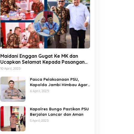
INFORMASI
,
NASIONAL
,
PERISTIWA
,
POLITIK
Prabowo : Sebagai Pejuang Polit
Berjuang Untuk Memperbaiki K
Maidani Enggan Gugat Ke MK dan
dan Bangsa
Ucapkan Selamat Kepada Pasangan
Februari, 2019
Dedy-Dayat
10 April, 2025
Pasca Pelaksanaan PSU,
Kapolda Jambi Himbau Agar
Semua Pihak Jaga Situasi
6 April, 2025
Kamtibmas
Kapolres Bungo Pastikan PSU
Berjalan Lancar dan Aman
3 April, 2025