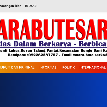
masangan Iklan
REDAKSI
HUKUM DAN KRIMINAL
INFORMASI
POLITIK
INTERNASIONAL