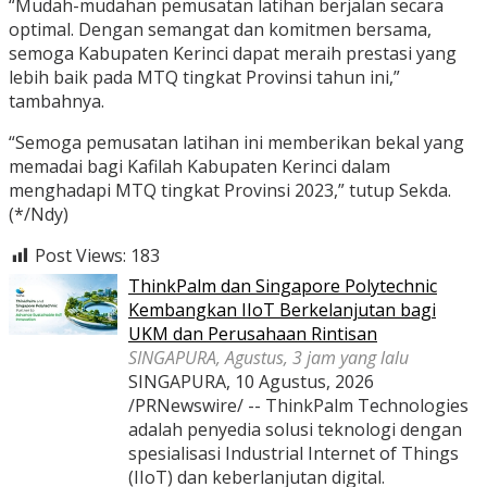
“Mudah-mudahan pemusatan latihan berjalan secara
optimal. Dengan semangat dan komitmen bersama,
semoga Kabupaten Kerinci dapat meraih prestasi yang
lebih baik pada MTQ tingkat Provinsi tahun ini,”
tambahnya.
“Semoga pemusatan latihan ini memberikan bekal yang
memadai bagi Kafilah Kabupaten Kerinci dalam
menghadapi MTQ tingkat Provinsi 2023,” tutup Sekda.
(*/Ndy)
Post Views:
183
ThinkPalm dan Singapore Polytechnic
Kembangkan IIoT Berkelanjutan bagi
UKM dan Perusahaan Rintisan
SINGAPURA, Agustus, 3 jam yang lalu
SINGAPURA, 10 Agustus, 2026
/PRNewswire/ -- ThinkPalm Technologies
adalah penyedia solusi teknologi dengan
spesialisasi Industrial Internet of Things
(IIoT) dan keberlanjutan digital.