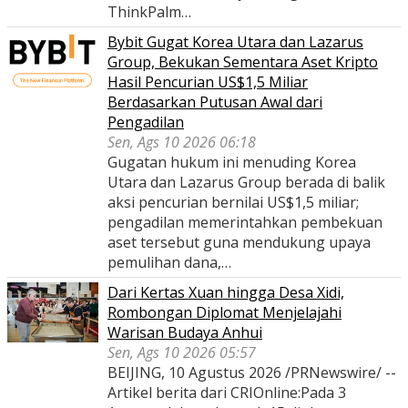
ThinkPalm…
Bybit Gugat Korea Utara dan Lazarus
Group, Bekukan Sementara Aset Kripto
Hasil Pencurian US$1,5 Miliar
Berdasarkan Putusan Awal dari
Pengadilan
Sen, Ags 10 2026 06:18
Gugatan hukum ini menuding Korea
Utara dan Lazarus Group berada di balik
aksi pencurian bernilai US$1,5 miliar;
pengadilan memerintahkan pembekuan
aset tersebut guna mendukung upaya
pemulihan dana,…
Dari Kertas Xuan hingga Desa Xidi,
Rombongan Diplomat Menjelajahi
Warisan Budaya Anhui
Sen, Ags 10 2026 05:57
BEIJING, 10 Agustus 2026 /PRNewswire/ --
Artikel berita dari CRIOnline:Pada 3