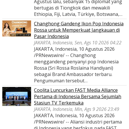
Agustus lalu, sebanyak 15 diplomat yang
bertugas di Tiongkok dan mewakili
Ethiopia, Fiji, Latvia, Türkiye, Botswana,…
Changhong Gandeng Ikon Pop Indonesia
Rossa untuk Memperkuat Jangkauan di
Pasar Indonesia
JAKARTA, Indonesia, Sen, Ags 10 2026 04:22
JAKARTA, Indonesia, 10 Agustus 2026
/PRNewswire/ -- Changhong
menggandeng penyanyi pop Indonesia
Rossa (Sri Rossa Roslaina Handiyani)
sebagai Brand Ambassador terbaru.
Pengumuman tersebut…
Coolita Luncurkan FAST Media Alliance
Pertama di Indonesia Bersama Sejumlah
Stasiun TV Terkemuka
JAKARTA, Indonesia, Min, Ags 9 2026 23:49
JAKARTA, Indonesia, 10 Agustus 2026
/PRNewswire/ -- Aliansi industri pertama
di Indonesia yang berfokus pada FAST