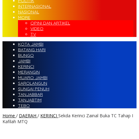
POLITIK
INTERNASIONAL
NASIONAL
MORE
OPINI DAN ARTIKEL
VIDEO
TV
KOTA JAMBI
BATANG HARI
BUNGO
JAMBI
KERINCI
MERANGIN
MUARO JAMBI
SAROLANGUN
SUNGAI PENUH
TANJABBAR
TANJABTIM
TEBO
Home
/
DAERAH
/
KERINCI
Sekda Kerinci Zainal Buka TC Tahap I
Kafilah MTQ