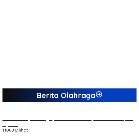
Berita Olahraga
20 Atlet Muaythai Sungaipenuh Akan Ikuti Kejuaraan Pra Porprov
di Jambi
11088 Dilihat