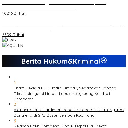
Koordinator PMMD Yogyakarta Seru Kaum Muda, Gesa
Kemandirian Ekonomi dan Inovasi Desa
10216 Dilihat
Dukungan Cabor Terus Mengalir, Zuwanda Semakin Mantap Maju
sebagai Calon Ketua KONI
6509 Dilihat
Berita Hukum&Kriminal
1
Enam Pekerja PETI Jadi “Tumbal”, Sedangkan Lobang
Tikus Lainnya di Limbur Lubuk Mengkuang Kembali
Beroperasi
2
Alat Berat Milik Hardiman Bebas Beroperasi Untuk Ngupas
Dongfeng di SPB Dusun Lembah Kuamang
3
Belasan Rakit Dompeng Dibalik Terpal Biru Dekat