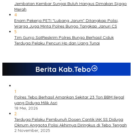
Jembatan Kembar Sungai Buluh Hangus Dimakan Sijago
Merah
4
Enam Pekerja PETI “Lubang Jarum” Ditangkap Polisi,
Warga Juga Minta Polres Bungo Tangkap Januri CS
5
Tim Gunjo SatReskrim Polres Bungo Berhasil Ciduk
Terduga Pelaku Pencuri Hp dan Uang Tunai
Berita Kab.Tebo
1
Polres Tebo Berhasil Amankan Sekitar 23 Ton BBM Ilegal
yang Diduga Milik Asri
18 Mei, 2026
2
Terduga Pelaku Pembunuh Dosen Cantik IAK SS Diduga
Oknum Anggota Polisi Akhirnya Diringkus di Tebo Tengah
2 November, 2025