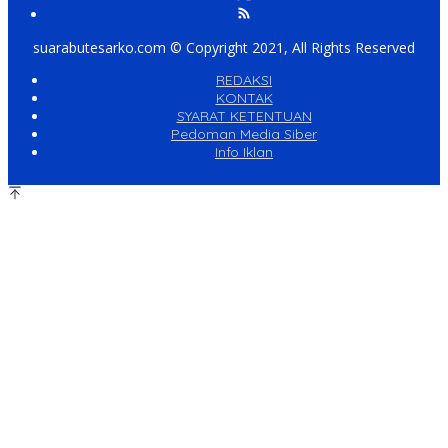
suarabutesarko.com © Copyright 2021, All Rights Reserved
REDAKSI
KONTAK
SYARAT KETENTUAN
Pedoman Media Siber
Info Iklan