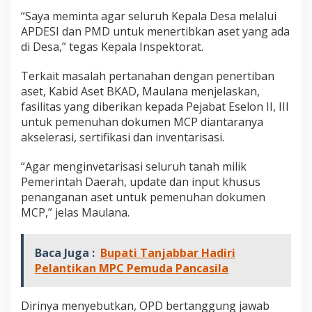
t
“Saya meminta agar seluruh Kepala Desa melalui
i
APDESI dan PMD untuk menertibkan aset yang ada
b
a
di Desa,” tegas Kepala Inspektorat.
n
A
Terkait masalah pertanahan dengan penertiban
s
aset, Kabid Aset BKAD, Maulana menjelaskan,
e
fasilitas yang diberikan kepada Pejabat Eselon II, III
t
/
untuk pemenuhan dokumen MCP diantaranya
B
akselerasi, sertifikasi dan inventarisasi.
M
D
“Agar menginvetarisasi seluruh tanah milik
Pemerintah Daerah, update dan input khusus
penanganan aset untuk pemenuhan dokumen
MCP,” jelas Maulana.
Baca Juga :
Bupati Tanjabbar Hadiri
Pelantikan MPC Pemuda Pancasila
Dirinya menyebutkan, OPD bertanggung jawab