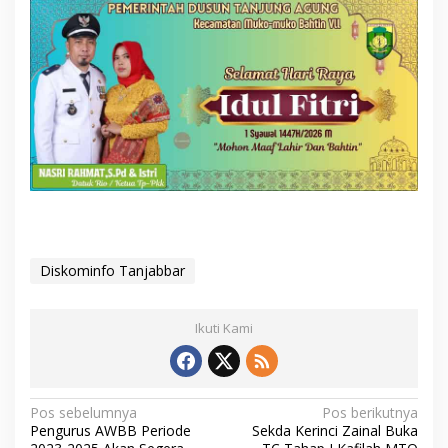
Diskominfo Tanjabbar
Ikuti Kami
N
Pos sebelumnya
Pos berikutnya
Pengurus AWBB Periode
Sekda Kerinci Zainal Buka
a