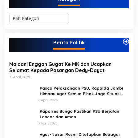
K
a
t
e
g
Berita Politik
o
r
i
Maidani Enggan Gugat Ke MK dan Ucapkan
Selamat Kepada Pasangan Dedy-Dayat
10 April, 2025
Pasca Pelaksanaan PSU, Kapolda Jambi
Himbau Agar Semua Pihak Jaga Situasi
Kamtibmas
6 April, 2025
Kapolres Bungo Pastikan PSU Berjalan
Lancar dan Aman
3 April, 2025
Agus-Nazar Resmi Ditetapkan Sebagai