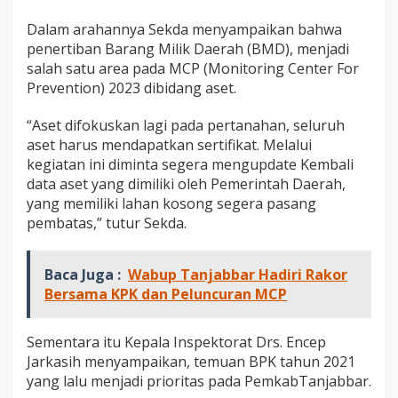
R
a
Dalam arahannya Sekda menyampaikan bahwa
k
penertiban Barang Milik Daerah (BMD), menjadi
o
salah satu area pada MCP (Monitoring Center For
r
Prevention) 2023 dibidang aset.
d
a
n
“Aset difokuskan lagi pada pertanahan, seluruh
R
aset harus mendapatkan sertifikat. Melalui
e
kegiatan ini diminta segera mengupdate Kembali
k
data aset yang dimiliki oleh Pemerintah Daerah,
o
n
yang memiliki lahan kosong segera pasang
s
pembatas,” tutur Sekda.
i
l
i
Baca Juga :
Wabup Tanjabbar Hadiri Rakor
a
Bersama KPK dan Peluncuran MCP
s
i
P
Sementara itu Kepala Inspektorat Drs. Encep
e
n
Jarkasih menyampaikan, temuan BPK tahun 2021
e
yang lalu menjadi prioritas pada PemkabTanjabbar.
r