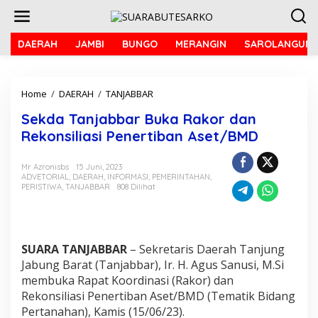
L
e
w
a
DAERAH
JAMBI
BUNGO
MERANGIN
SAROLANGUN
t
i
k
Home
/
DAERAH
/
TANJABBAR
S
e
e
k
Sekda Tanjabbar Buka Rakor dan
k
o
d
n
Rekonsiliasi Penertiban Aset/BMD
a
t
T
e
Mr Azronisbs
15 Juni, 2023
a
n
ADVETORIAL
,
DAERAH
,
INFORMASI
,
PEMERINTAHAN
,
n
PERISTIWA
,
TANJABBAR
808 Dilihat
j
a
b
b
a
SUARA TANJABBAR
– Sekretaris Daerah Tanjung
r
Jabung Barat (Tanjabbar), Ir. H. Agus Sanusi, M.Si
B
membuka Rapat Koordinasi (Rakor) dan
u
Rekonsiliasi Penertiban Aset/BMD (Tematik Bidang
k
Pertanahan), Kamis (15/06/23).
a