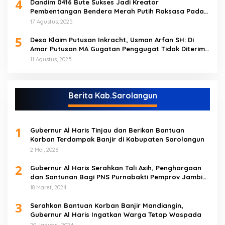
4
Dandim 0416 Bute Sukses Jadi Kreator
Pembentangan Bendera Merah Putih Raksasa Pada
Peringatan HUT RI ke 80 di Tebo
17 Agustus, 2025
5
Desa Klaim Putusan Inkracht, Usman Arfan SH: Di
Amar Putusan MA Gugatan Penggugat Tidak Diterima
(NO)
11 Agustus, 2025
Berita Kab.Sarolangun
1
Gubernur Al Haris Tinjau dan Berikan Bantuan
Korban Terdampak Banjir di Kabupaten Sarolangun
2 Mei, 2026
2
Gubernur Al Haris Serahkan Tali Asih, Penghargaan
dan Santunan Bagi PNS Purnabakti Pemprov Jambi
Yang Berada di Sarolangun
18 Maret, 2024
3
Serahkan Bantuan Korban Banjir Mandiangin,
Gubernur Al Haris Ingatkan Warga Tetap Waspada