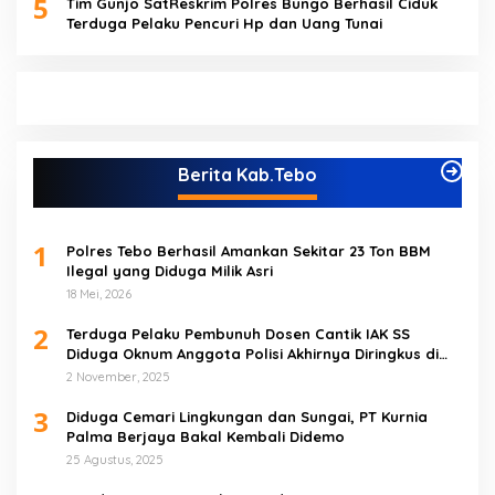
5
Tim Gunjo SatReskrim Polres Bungo Berhasil Ciduk
Terduga Pelaku Pencuri Hp dan Uang Tunai
Berita Kab.Tebo
1
Polres Tebo Berhasil Amankan Sekitar 23 Ton BBM
Ilegal yang Diduga Milik Asri
18 Mei, 2026
2
Terduga Pelaku Pembunuh Dosen Cantik IAK SS
Diduga Oknum Anggota Polisi Akhirnya Diringkus di
Tebo Tengah
2 November, 2025
3
Diduga Cemari Lingkungan dan Sungai, PT Kurnia
Palma Berjaya Bakal Kembali Didemo
25 Agustus, 2025