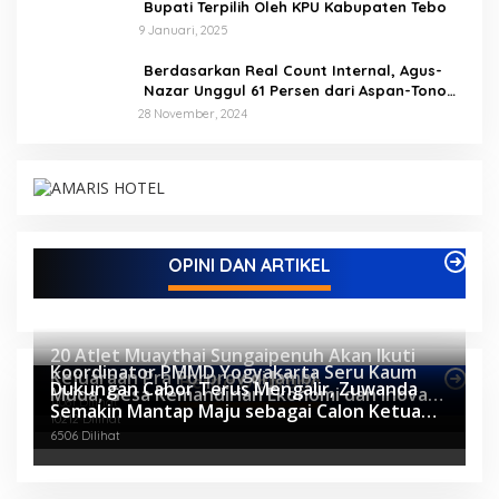
Bupati Terpilih Oleh KPU Kabupaten Tebo
9 Januari, 2025
Berdasarkan Real Count Internal, Agus-
Nazar Unggul 61 Persen dari Aspan-Tono
Hanya 39 Persen
28 November, 2024
OPINI DAN ARTIKEL
20 Atlet Muaythai Sungaipenuh Akan Ikuti
Koordinator PMMD Yogyakarta Seru Kaum
Kejuaraan Pra Porprov di Jambi
Berita Olahraga
Dukungan Cabor Terus Mengalir, Zuwanda
Muda, Gesa Kemandirian Ekonomi dan Inovasi
11081 Dilihat
Semakin Mantap Maju sebagai Calon Ketua
Desa
10212 Dilihat
KONI
6506 Dilihat