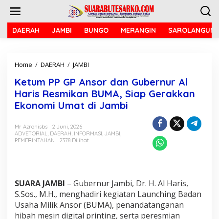
L
e
w
a
DAERAH
JAMBI
BUNGO
MERANGIN
SAROLANGUN
t
i
k
Home
/
DAERAH
/
JAMBI
K
e
e
k
Ketum PP GP Ansor dan Gubernur Al
t
o
u
n
Haris Resmikan BUMA, Siap Gerakkan
m
t
Ekonomi Umat di Jambi
P
e
P
n
G
Mr Azronisbs
2 Juni, 2026
ADVETORIAL
,
DAERAH
,
INFORMASI
,
JAMBI
,
P
PEMERINTAHAN
2378 Dilihat
A
n
s
o
r
SUARA JAMBI
– Gubernur Jambi, Dr. H. Al Haris,
d
S.Sos., M.H., menghadiri kegiatan Launching Badan
a
Usaha Milik Ansor (BUMA), penandatanganan
n
G
hibah mesin digital printing, serta peresmian