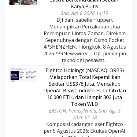
Karya Puitis
Sab, Ags 8 2026 14:19
DJI dan Isabelle Huppert
Menampilkan Percakapan Dua
Perempuan Lintas-Zaman, Direkam
Sepenuhnya dengan Osmo Pocket
4PSHENZHEN, Tiongkok, 8 Agustus
2026 /PRNewswire/ -- DJI, pemimpin
teknologi pesawat…
Eightco Holdings (NASDAQ: ORBS)
Melaporkan Total Kepemilikan
Sekitar US$378 Juta, Mencakup
OpenAI, Beast Industries, Lebih dari
16.000 ETH, dan Hampir 302 Juta
Token WLD
EASTON, Pennsylvania, Sab, Ags 8
2026 01:28
Komposisi cadangan aset Eightco
per 5 Agustus 2026: Ekuitas OpenAI