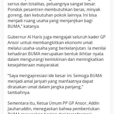
d
serius dan totalitas, peluangnya sangat besar.
i
Pondok pesantren membutuhkan beras, minyak
J
goreng, dan kebutuhan pokok lainnya. Ini bisa
a
menjadi ruang usaha yang menjanjikan bagi
m
BUMA,” katanya.
b
i
Gubernur Al Haris juga mengajak seluruh kader GP
Ansor untuk membangkitkan ekonomi umat
melalui usaha-usaha yang berkelanjutan. Ia menilai
kehadiran BUMA merupakan bentuk ikhtiar nyata
dalam mengurangi kemiskinan dan meningkatkan
kesejahteraan masyarakat.
“Saya mengapresiasi ide besar ini. Semoga BUMA
menjadi amal jariyah yang manfaatnya dapat
dirasakan umat dalam jangka panjang,”
tambahnya.
Sementara itu, Ketua Umum PP GP Ansor, Addin
Jauharuddin, menegaskan bahwa pembentukan