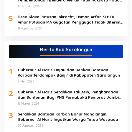
Pembentangan Bendera Merah Putih Raksasa Pada
Peringatan HUT RI ke 80 di Tebo
17 Agustus, 2025
5
Desa Klaim Putusan Inkracht, Usman Arfan SH: Di
Amar Putusan MA Gugatan Penggugat Tidak Diterima
(NO)
11 Agustus, 2025
Berita Kab.Sarolangun
1
Gubernur Al Haris Tinjau dan Berikan Bantuan
Korban Terdampak Banjir di Kabupaten Sarolangun
2 Mei, 2026
2
Gubernur Al Haris Serahkan Tali Asih, Penghargaan
dan Santunan Bagi PNS Purnabakti Pemprov Jambi
Yang Berada di Sarolangun
18 Maret, 2024
3
Serahkan Bantuan Korban Banjir Mandiangin,
Gubernur Al Haris Ingatkan Warga Tetap Waspada
20 Januari, 2024