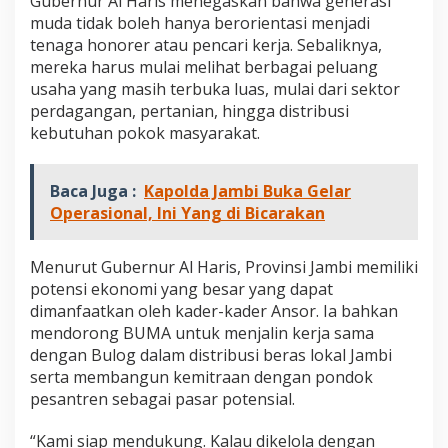
Gubernur Al Haris menegaskan bahwa generasi
A
muda tidak boleh hanya berorientasi menjadi
,
tenaga honorer atau pencari kerja. Sebaliknya,
S
i
mereka harus mulai melihat berbagai peluang
a
usaha yang masih terbuka luas, mulai dari sektor
p
perdagangan, pertanian, hingga distribusi
G
kebutuhan pokok masyarakat.
e
r
a
Baca Juga :
Kapolda Jambi Buka Gelar
k
k
Operasional, Ini Yang di Bicarakan
a
n
E
Menurut Gubernur Al Haris, Provinsi Jambi memiliki
k
potensi ekonomi yang besar yang dapat
o
dimanfaatkan oleh kader-kader Ansor. Ia bahkan
n
mendorong BUMA untuk menjalin kerja sama
o
m
dengan Bulog dalam distribusi beras lokal Jambi
i
serta membangun kemitraan dengan pondok
U
pesantren sebagai pasar potensial.
m
a
“Kami siap mendukung. Kalau dikelola dengan
t