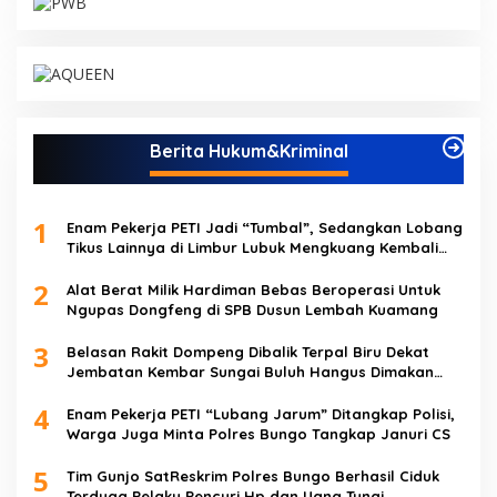
Berita Hukum&Kriminal
1
Enam Pekerja PETI Jadi “Tumbal”, Sedangkan Lobang
Tikus Lainnya di Limbur Lubuk Mengkuang Kembali
Beroperasi
2
Alat Berat Milik Hardiman Bebas Beroperasi Untuk
Ngupas Dongfeng di SPB Dusun Lembah Kuamang
3
Belasan Rakit Dompeng Dibalik Terpal Biru Dekat
Jembatan Kembar Sungai Buluh Hangus Dimakan
Sijago Merah
4
Enam Pekerja PETI “Lubang Jarum” Ditangkap Polisi,
Warga Juga Minta Polres Bungo Tangkap Januri CS
5
Tim Gunjo SatReskrim Polres Bungo Berhasil Ciduk
Terduga Pelaku Pencuri Hp dan Uang Tunai