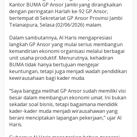
u
Kantor BUMA GP Ansor Jambi yang dirangkaikan
b
dengan peringatan Harlah ke-92 GP Ansor,
e
bertempat di Sekretariat GP Ansor Provinsi Jambi
r
Telanaipura, Selasa (02/06/2026) malam.
n
u
r
Dalam sambutannya, Al Haris mengapresiasi
A
langkah GP Ansor yang mulai serius membangun
l
kemandirian ekonomi organisasi melalui berbagai
H
unit usaha produktif. Menurutnya, kehadiran
a
r
BUMA tidak hanya bertujuan mengejar
i
keuntungan, tetapi juga menjadi wadah pendidikan
s
kewirausahaan bagi kader muda.
R
e
“Saya bangga melihat GP Ansor sudah memiliki visi
s
m
besar dalam membangun ekonomi umat. Ini bukan
i
sekadar soal bisnis, tetapi bagaimana mendidik
k
kader-kader muda menjadi wirausahawan yang
a
berani menciptakan lapangan pekerjaan,” ujar Al
n
B
Haris.
U
M