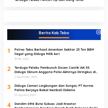
Berita Kab.Tebo
1
Polres Tebo Berhasil Amankan Sekitar 23 Ton BBM
Ilegal yang Diduga Milik Asri
18 Mei, 2026
2
Terduga Pelaku Pembunuh Dosen Cantik IAK SS
Diduga Oknum Anggota Polisi Akhirnya Diringkus di
Tebo Tengah
2 November, 2025
3
Diduga Cemari Lingkungan dan Sungai, PT Kurnia
Palma Berjaya Bakal Kembali Didemo
25 Agustus, 2025
4
Dandim 0416 Bute Sukses Jadi Kreator