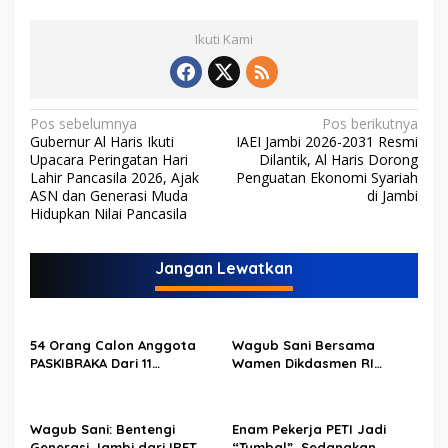
Ikuti Kami
N
Pos sebelumnya
Pos berikutnya
Gubernur Al Haris Ikuti
IAEI Jambi 2026-2031 Resmi
a
Upacara Peringatan Hari
Dilantik, Al Haris Dorong
v
Lahir Pancasila 2026, Ajak
Penguatan Ekonomi Syariah
ASN dan Generasi Muda
di Jambi
i
Hidupkan Nilai Pancasila
g
a
Jangan Lewatkan
s
i
p
54 Orang Calon Anggota
Wagub Sani Bersama
PASKIBRAKA Dari 11
Wamen Dikdasmen RI
o
Kabupaten Kota Se Provinsi
Luncurkan Aplikasi Bungo
Jambi Jalani Pemusatan
Pintar, Dorong
s
Dan Pelatihan
Transformasi Digital
Wagub Sani: Bentengi
Enam Pekerja PETI Jadi
Pendidikan di Jambi
Generasi Jambi dari IRET,
“Tumbal”, Sedangkan