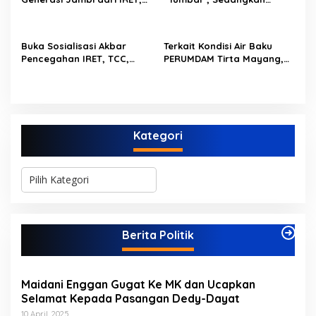
TCC, dan Perundungan
Lobang Tikus Lainnya di
Dimulai dari Sekolah
Limbur Lubuk Mengkuang
Kembali Beroperasi
Buka Sosialisasi Akbar
Terkait Kondisi Air Baku
Pencegahan IRET, TCC,
PERUMDAM Tirta Mayang,
Perundungan, dan Bahaya
Ini Jawaban Dirut
Narkoba di Bungo,
PERUMDAM
Gubernur Al Haris: “Kalau
anak-anakku bisa jaga diri,
60% masa depan sudah
Kategori
ada di tangan”
K
a
t
e
g
Berita Politik
o
r
i
Maidani Enggan Gugat Ke MK dan Ucapkan
Selamat Kepada Pasangan Dedy-Dayat
10 April, 2025