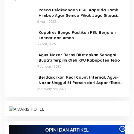
Pasca Pelaksanaan PSU, Kapolda Jambi
Himbau Agar Semua Pihak Jaga Situasi
Kamtibmas
6 April, 2025
Kapolres Bungo Pastikan PSU Berjalan
Lancar dan Aman
3 April, 2025
Agus-Nazar Resmi Ditetapkan Sebagai
Bupati Terpilih Oleh KPU Kabupaten Tebo
9 Januari, 2025
Berdasarkan Real Count Internal, Agus-
Nazar Unggul 61 Persen dari Aspan-Tono
Hanya 39 Persen
28 November, 2024
Kampus IAK Setih Setio Raih Hibah PKM PMM
Melalui Optimalisasi Produk Unggulan Desa
Berbasis Digital di Desa Suka Jaya
Di ADVETORIAL, BISNIS, BUNGO, DAERAH, INFORMASI, OPINI DAN
OPINI DAN ARTIKEL
ARTIKEL, PEMERINTAHAN, PENDIDIKAN, PERISTIWA
|
7 Oktober,