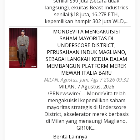
senilai $90 juta (secara tidak
langsung), ekuitas Beast Industries
senilai $18 juta, 16.278 ETH,
kepemilikan hampir 302 juta WLD,…
MONDEVITA MENGAKUISISI
SAHAM MAYORITAS DI
UNDERSCORE DISTRICT,
PERUSAHAAN INDUK MAGLIANO,
SEBAGAI LANGKAH KEDUA DALAM
MEMBANGUN PLATFORM MEREK
MEWAH ITALIA BARU
MILAN, Agustus, Jum, Ags 7 2026 09:32
MILAN, 7 Agustus, 2026
/PRNewswire/ -- MondeVita telah
mengakuisisi kepemilikan saham
mayoritas strategis di Underscore
District, akselerator merek berbasis
di Milan yang menaungi Magliano,
GR10K,…
Berita Lainnya