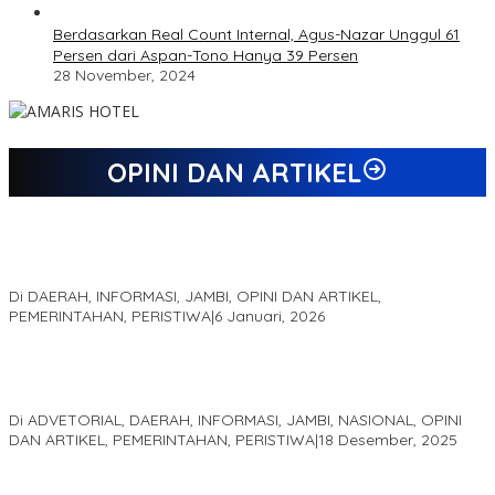
Berdasarkan Real Count Internal, Agus-Nazar Unggul 61
Persen dari Aspan-Tono Hanya 39 Persen
28 November, 2024
OPINI DAN ARTIKEL
Jejak 69 Tahun dan Manifesto Pembaharuan di Era Al Haris –
Sani
Di DAERAH, INFORMASI, JAMBI, OPINI DAN ARTIKEL,
PEMERINTAHAN, PERISTIWA
|
6 Januari, 2026
Kinerja Terukur dan Dampak Nyata: Mengapa Al Haris Disebut
sebagai Salah Satu Gubernur Paling Efektif di Indonesia Tahun
2025
Di ADVETORIAL, DAERAH, INFORMASI, JAMBI, NASIONAL, OPINI
DAN ARTIKEL, PEMERINTAHAN, PERISTIWA
|
18 Desember, 2025
Pelaminan Pengantin dan Baju Adat Melayu Jambi, Refleksi