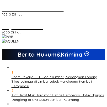
Koordinator PMMD Yogyakarta Seru Kaum Muda, Gesa
Kemandirian Ekonomi dan Inovasi Desa
10210 Dilihat
Dukungan Cabor Terus Mengalir, Zuwanda Semakin Mantap Maju
sebagai Calon Ketua KONI
6500 Dilihat
Berita Hukum&Kriminal
1
Enam Pekerja PETI Jadi “Tumbal”, Sedangkan Lobang
Tikus Lainnya di Limbur Lubuk Mengkuang Kembali
Beroperasi
2
Alat Berat Milik Hardiman Bebas Beroperasi Untuk Ngupas
Dongfeng di SPB Dusun Lembah Kuamang
3