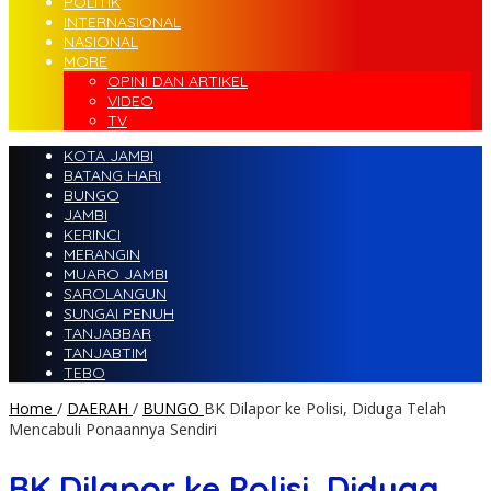
POLITIK
INTERNASIONAL
NASIONAL
MORE
OPINI DAN ARTIKEL
VIDEO
TV
KOTA JAMBI
BATANG HARI
BUNGO
JAMBI
KERINCI
MERANGIN
MUARO JAMBI
SAROLANGUN
SUNGAI PENUH
TANJABBAR
TANJABTIM
TEBO
Home
/
DAERAH
/
BUNGO
BK Dilapor ke Polisi, Diduga Telah
Mencabuli Ponaannya Sendiri
BK Dilapor ke Polisi, Diduga