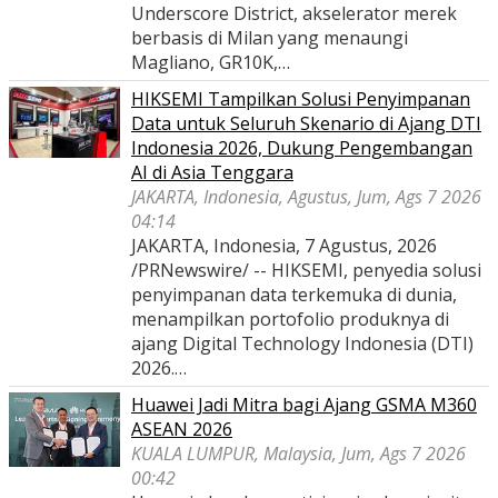
Underscore District, akselerator merek
berbasis di Milan yang menaungi
Magliano, GR10K,…
HIKSEMI Tampilkan Solusi Penyimpanan
Data untuk Seluruh Skenario di Ajang DTI
Indonesia 2026, Dukung Pengembangan
AI di Asia Tenggara
JAKARTA, Indonesia, Agustus, Jum, Ags 7 2026
04:14
JAKARTA, Indonesia, 7 Agustus, 2026
/PRNewswire/ -- HIKSEMI, penyedia solusi
penyimpanan data terkemuka di dunia,
menampilkan portofolio produknya di
ajang Digital Technology Indonesia (DTI)
2026.…
Huawei Jadi Mitra bagi Ajang GSMA M360
ASEAN 2026
KUALA LUMPUR, Malaysia, Jum, Ags 7 2026
00:42