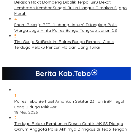
Belasan Rakit Dompeng Dibalik Terpal Biru Dekat
Jembatan Kembar Sungai Buluh Hangus Dimakan Sijago
Merah
4
Enam Pekerja PETI “Lubang Jarum” Ditangkap Polisi,
Warga Juga Minta Polres Bungo Tangkap Januri CS
5
Tim Gunjo SatReskrim Polres Bungo Berhasil Ciduk
Terduga Pelaku Pencuri Hp dan Uang Tunai
Berita Kab.Tebo
1
Polres Tebo Berhasil Amankan Sekitar 23 Ton BBM Ilegal
yang Diduga Milik Asri
18 Mei, 2026
2
Terduga Pelaku Pembunuh Dosen Cantik IAK SS Diduga
Oknum Anggota Polisi Akhirnya Diringkus di Tebo Tengah