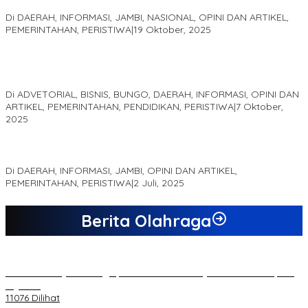
Akademis Seminar Lembaga Adat Melayu (LAM) Jambi
Di DAERAH, INFORMASI, JAMBI, NASIONAL, OPINI DAN ARTIKEL,
PEMERINTAHAN, PERISTIWA
|
19 Oktober, 2025
Kampus IAK Setih Setio Raih Hibah PKM PMM Melalui
Optimalisasi Produk Unggulan Desa Berbasis Digital di Desa
Suka Jaya
Di ADVETORIAL, BISNIS, BUNGO, DAERAH, INFORMASI, OPINI DAN
ARTIKEL, PEMERINTAHAN, PENDIDIKAN, PERISTIWA
|
7 Oktober,
2025
MEWUJUDKAN KEPARIWISATAAN KAWASAN KOMPLEK CANDI
MUARO JAMBI SEBAGAI SUMBER PERTUMBUHAN EKONOMI BARU
Di DAERAH, INFORMASI, JAMBI, OPINI DAN ARTIKEL,
PEMERINTAHAN, PERISTIWA
|
2 Juli, 2025
Berita Olahraga
20 Atlet Muaythai Sungaipenuh Akan Ikuti Kejuaraan Pra Porprov
di Jambi
11076 Dilihat