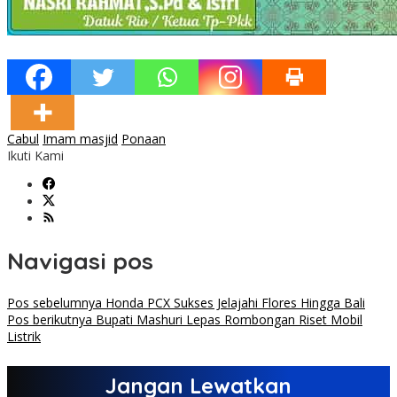
Cabul
Imam masjid
Ponaan
Ikuti Kami
Navigasi pos
Pos sebelumnya
Honda PCX Sukses Jelajahi Flores Hingga Bali
Pos berikutnya
Bupati Mashuri Lepas Rombongan Riset Mobil
Listrik
Jangan Lewatkan