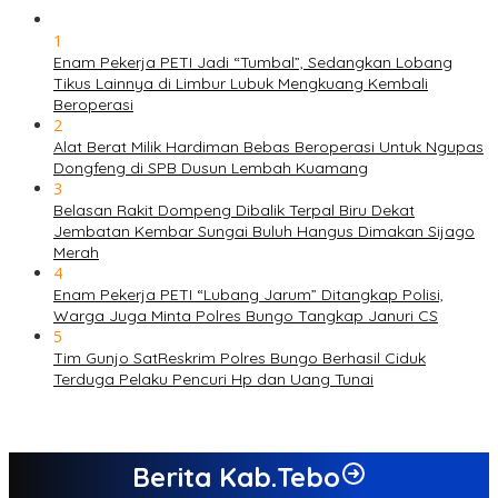
1
Enam Pekerja PETI Jadi “Tumbal”, Sedangkan Lobang
Tikus Lainnya di Limbur Lubuk Mengkuang Kembali
Beroperasi
2
Alat Berat Milik Hardiman Bebas Beroperasi Untuk Ngupas
Dongfeng di SPB Dusun Lembah Kuamang
3
Belasan Rakit Dompeng Dibalik Terpal Biru Dekat
Jembatan Kembar Sungai Buluh Hangus Dimakan Sijago
Merah
4
Enam Pekerja PETI “Lubang Jarum” Ditangkap Polisi,
Warga Juga Minta Polres Bungo Tangkap Januri CS
5
Tim Gunjo SatReskrim Polres Bungo Berhasil Ciduk
Terduga Pelaku Pencuri Hp dan Uang Tunai
Berita Kab.Tebo