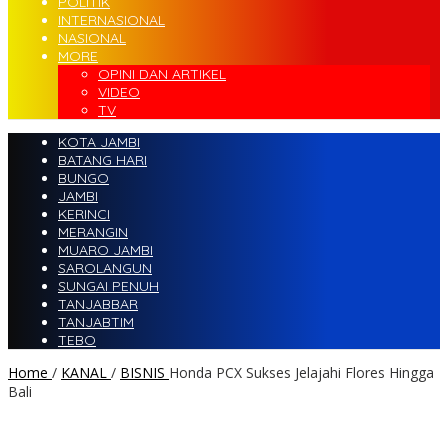
POLITIK
INTERNASIONAL
NASIONAL
MORE
OPINI DAN ARTIKEL
VIDEO
TV
KOTA JAMBI
BATANG HARI
BUNGO
JAMBI
KERINCI
MERANGIN
MUARO JAMBI
SAROLANGUN
SUNGAI PENUH
TANJABBAR
TANJABTIM
TEBO
Home
/
KANAL
/
BISNIS
Honda PCX Sukses Jelajahi Flores Hingga
Bali