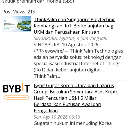
skutik premium dari Honda. (SBS)
Post Views:
215
ThinkPalm dan Singapore Polytechnic
Kembangkan IIoT Berkelanjutan bagi
UKM dan Perusahaan Rintisan
SINGAPURA, Agustus, 4 jam yang lalu
SINGAPURA, 10 Agustus, 2026
/PRNewswire/ -- ThinkPalm Technologies
adalah penyedia solusi teknologi dengan
spesialisasi Industrial Internet of Things
(IIoT) dan keberlanjutan digital.
ThinkPalm…
Bybit Gugat Korea Utara dan Lazarus
Group, Bekukan Sementara Aset Kripto
Hasil Pencurian US$1,5 Miliar
Berdasarkan Putusan Awal dari
Pengadilan
Sen, Ags 10 2026 06:18
Gugatan hukum ini menuding Korea