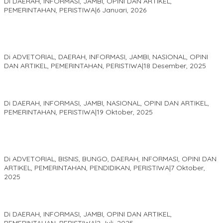
Di DAERAH, INFORMASI, JAMBI, OPINI DAN ARTIKEL,
PEMERINTAHAN, PERISTIWA
|
6 Januari, 2026
Kinerja Terukur dan Dampak Nyata: Mengapa Al Haris Disebut
sebagai Salah Satu Gubernur Paling Efektif di Indonesia Tahun
2025
Di ADVETORIAL, DAERAH, INFORMASI, JAMBI, NASIONAL, OPINI
DAN ARTIKEL, PEMERINTAHAN, PERISTIWA
|
18 Desember, 2025
Pelaminan Pengantin dan Baju Adat Melayu Jambi, Refleksi
Akademis Seminar Lembaga Adat Melayu (LAM) Jambi
Di DAERAH, INFORMASI, JAMBI, NASIONAL, OPINI DAN ARTIKEL,
PEMERINTAHAN, PERISTIWA
|
19 Oktober, 2025
Kampus IAK Setih Setio Raih Hibah PKM PMM Melalui
Optimalisasi Produk Unggulan Desa Berbasis Digital di Desa
Suka Jaya
Di ADVETORIAL, BISNIS, BUNGO, DAERAH, INFORMASI, OPINI DAN
ARTIKEL, PEMERINTAHAN, PENDIDIKAN, PERISTIWA
|
7 Oktober,
2025
MEWUJUDKAN KEPARIWISATAAN KAWASAN KOMPLEK CANDI
MUARO JAMBI SEBAGAI SUMBER PERTUMBUHAN EKONOMI BARU
Di DAERAH, INFORMASI, JAMBI, OPINI DAN ARTIKEL,