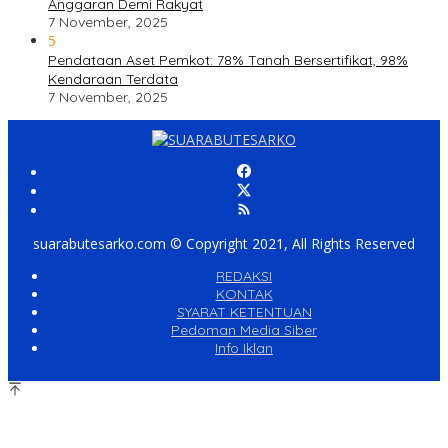
Anggaran Demi Rakyat
7 November, 2025
5
Pendataan Aset Pemkot: 78% Tanah Bersertifikat, 98%
Kendaraan Terdata
7 November, 2025
suarabutesarko.com © Copyright 2021, All Rights Reserved
REDAKSI
KONTAK
SYARAT KETENTUAN
Pedoman Media Siber
Info Iklan