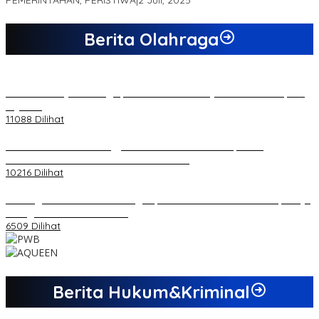
PEMERINTAHAN, PERISTIWA
|
2 Juli, 2025
Berita Olahraga
20 Atlet Muaythai Sungaipenuh Akan Ikuti Kejuaraan Pra Porprov
di Jambi
11088 Dilihat
Koordinator PMMD Yogyakarta Seru Kaum Muda, Gesa
Kemandirian Ekonomi dan Inovasi Desa
10216 Dilihat
Dukungan Cabor Terus Mengalir, Zuwanda Semakin Mantap Maju
sebagai Calon Ketua KONI
6509 Dilihat
Berita Hukum&Kriminal