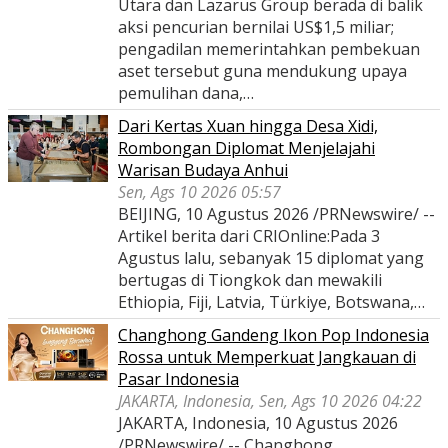
Utara dan Lazarus Group berada di balik
aksi pencurian bernilai US$1,5 miliar;
pengadilan memerintahkan pembekuan
aset tersebut guna mendukung upaya
pemulihan dana,…
Dari Kertas Xuan hingga Desa Xidi,
Rombongan Diplomat Menjelajahi
Warisan Budaya Anhui
Sen, Ags 10 2026 05:57
BEIJING, 10 Agustus 2026 /PRNewswire/ --
Artikel berita dari CRIOnline:Pada 3
Agustus lalu, sebanyak 15 diplomat yang
bertugas di Tiongkok dan mewakili
Ethiopia, Fiji, Latvia, Türkiye, Botswana,…
Changhong Gandeng Ikon Pop Indonesia
Rossa untuk Memperkuat Jangkauan di
Pasar Indonesia
JAKARTA, Indonesia, Sen, Ags 10 2026 04:22
JAKARTA, Indonesia, 10 Agustus 2026
/PRNewswire/ -- Changhong