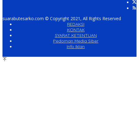
suarabutesarko.com © Copyright 2021, All Rights Reserved
REDAKSI
KONTAK
SYARAT KETENTUAN
Pedoman Media Siber
Info Iklan