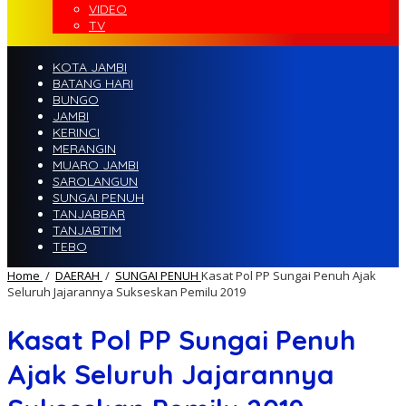
VIDEO
TV
KOTA JAMBI
BATANG HARI
BUNGO
JAMBI
KERINCI
MERANGIN
MUARO JAMBI
SAROLANGUN
SUNGAI PENUH
TANJABBAR
TANJABTIM
TEBO
Home
/
DAERAH
/
SUNGAI PENUH
Kasat Pol PP Sungai Penuh Ajak
Seluruh Jajarannya Sukseskan Pemilu 2019
Kasat Pol PP Sungai Penuh
Ajak Seluruh Jajarannya