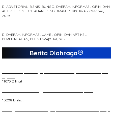
Suka Jaya
Di ADVETORIAL, BISNIS, BUNGO, DAERAH, INFORMASI, OPINI DAN
ARTIKEL, PEMERINTAHAN, PENDIDIKAN, PERISTIWA
|
7 Oktober,
2025
MEWUJUDKAN KEPARIWISATAAN KAWASAN KOMPLEK CANDI
MUARO JAMBI SEBAGAI SUMBER PERTUMBUHAN EKONOMI BARU
Di DAERAH, INFORMASI, JAMBI, OPINI DAN ARTIKEL,
PEMERINTAHAN, PERISTIWA
|
2 Juli, 2025
Berita Olahraga
20 Atlet Muaythai Sungaipenuh Akan Ikuti Kejuaraan Pra Porprov
di Jambi
11073 Dilihat
Koordinator PMMD Yogyakarta Seru Kaum Muda, Gesa
Kemandirian Ekonomi dan Inovasi Desa
10208 Dilihat
Dukungan Cabor Terus Mengalir, Zuwanda Semakin Mantap Maju