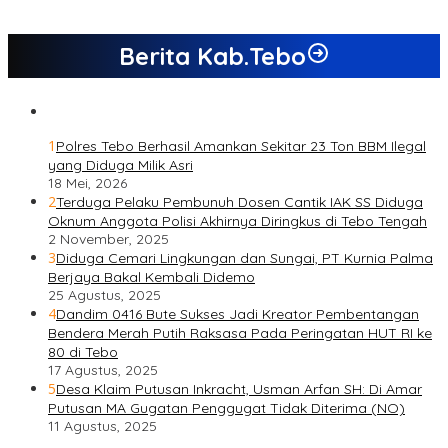
Berita Kab.Tebo
1
Polres Tebo Berhasil Amankan Sekitar 23 Ton BBM Ilegal
yang Diduga Milik Asri
18 Mei, 2026
2
Terduga Pelaku Pembunuh Dosen Cantik IAK SS Diduga
Oknum Anggota Polisi Akhirnya Diringkus di Tebo Tengah
2 November, 2025
3
Diduga Cemari Lingkungan dan Sungai, PT Kurnia Palma
Berjaya Bakal Kembali Didemo
25 Agustus, 2025
4
Dandim 0416 Bute Sukses Jadi Kreator Pembentangan
Bendera Merah Putih Raksasa Pada Peringatan HUT RI ke
80 di Tebo
17 Agustus, 2025
5
Desa Klaim Putusan Inkracht, Usman Arfan SH: Di Amar
Putusan MA Gugatan Penggugat Tidak Diterima (NO)
11 Agustus, 2025