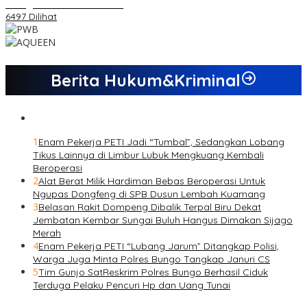
sebagai Calon Ketua KONI
6497 Dilihat
Berita Hukum&Kriminal
1
Enam Pekerja PETI Jadi “Tumbal”, Sedangkan Lobang
Tikus Lainnya di Limbur Lubuk Mengkuang Kembali
Beroperasi
2
Alat Berat Milik Hardiman Bebas Beroperasi Untuk
Ngupas Dongfeng di SPB Dusun Lembah Kuamang
3
Belasan Rakit Dompeng Dibalik Terpal Biru Dekat
Jembatan Kembar Sungai Buluh Hangus Dimakan Sijago
Merah
4
Enam Pekerja PETI “Lubang Jarum” Ditangkap Polisi,
Warga Juga Minta Polres Bungo Tangkap Januri CS
5
Tim Gunjo SatReskrim Polres Bungo Berhasil Ciduk
Terduga Pelaku Pencuri Hp dan Uang Tunai