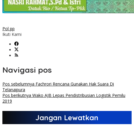
Pol pp
Ikuti Kami
Navigasi pos
Pos sebelumnya
Fachrori Rencana Gunakan Hak Suara Di
Telanaipura
Pos berikutnya
Wako AJB Lepas Pendistribusian Logistik Pemilu
2019
Jangan Lewatkan