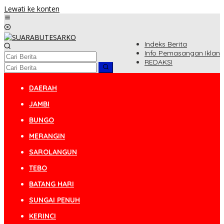
Lewati ke konten
Indeks Berita
Info Pemasangan Iklan
REDAKSI
DAERAH
JAMBI
BUNGO
MERANGIN
SAROLANGUN
TEBO
BATANG HARI
SUNGAI PENUH
KERINCI