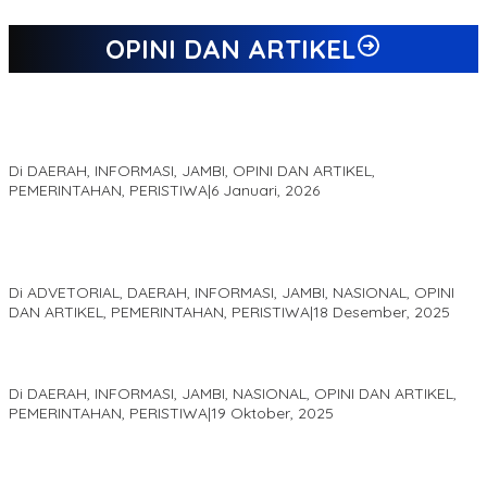
OPINI DAN ARTIKEL
Jejak 69 Tahun dan Manifesto Pembaharuan di Era Al Haris –
Sani
Di DAERAH, INFORMASI, JAMBI, OPINI DAN ARTIKEL,
PEMERINTAHAN, PERISTIWA
|
6 Januari, 2026
Kinerja Terukur dan Dampak Nyata: Mengapa Al Haris Disebut
sebagai Salah Satu Gubernur Paling Efektif di Indonesia Tahun
2025
Di ADVETORIAL, DAERAH, INFORMASI, JAMBI, NASIONAL, OPINI
DAN ARTIKEL, PEMERINTAHAN, PERISTIWA
|
18 Desember, 2025
Pelaminan Pengantin dan Baju Adat Melayu Jambi, Refleksi
Akademis Seminar Lembaga Adat Melayu (LAM) Jambi
Di DAERAH, INFORMASI, JAMBI, NASIONAL, OPINI DAN ARTIKEL,
PEMERINTAHAN, PERISTIWA
|
19 Oktober, 2025
Kampus IAK Setih Setio Raih Hibah PKM PMM Melalui
Optimalisasi Produk Unggulan Desa Berbasis Digital di Desa