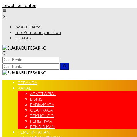
Lewati ke konten
Indeks Berita
Info Pemasangan Iklan
REDAKSI
BERANDA
KANAL
ADVETORIAL
BISNIS
PARIWISATA
OLAHRAGA
TEKNOLOGI
PERISTIWA
PENDIDIKAN
PEMERINTAHAN