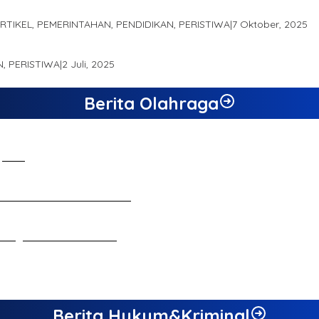
 Produk Unggulan Desa Berbasis Digital di Desa Suka Jaya
ARTIKEL, PEMERINTAHAN, PENDIDIKAN, PERISTIWA
|
7 Oktober, 2025
RO JAMBI SEBAGAI SUMBER PERTUMBUHAN EKONOMI BARU
N, PERISTIWA
|
2 Juli, 2025
Berita Olahraga
 Jambi
n Ekonomi dan Inovasi Desa
ebagai Calon Ketua KONI
Berita Hukum&Kriminal