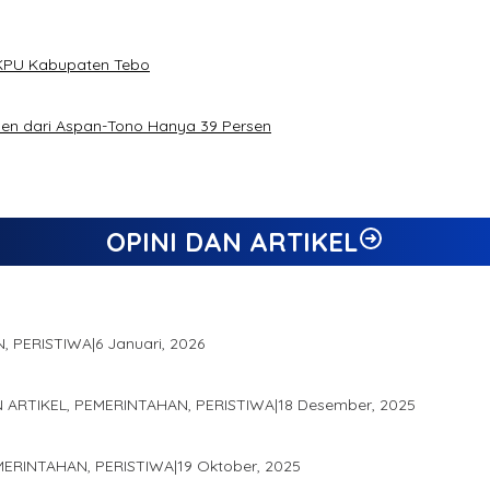
h KPU Kabupaten Tebo
rsen dari Aspan-Tono Hanya 39 Persen
OPINI DAN ARTIKEL
N, PERISTIWA
|
6 Januari, 2026
gai Salah Satu Gubernur Paling Efektif di Indonesia Tahun 2025
N ARTIKEL, PEMERINTAHAN, PERISTIWA
|
18 Desember, 2025
demis Seminar Lembaga Adat Melayu (LAM) Jambi
EMERINTAHAN, PERISTIWA
|
19 Oktober, 2025