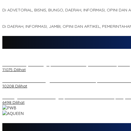
Kampus IAK Setih Setio Raih Hibah PKM PMM Melalui Optimalisasi
Di ADVETORIAL, BISNIS, BUNGO, DAERAH, INFORMASI, OPINI DAN 
MEWUJUDKAN KEPARIWISATAAN KAWASAN KOMPLEK CANDI MUA
Di DAERAH, INFORMASI, JAMBI, OPINI DAN ARTIKEL, PEMERINTAHA
20 Atlet Muaythai Sungaipenuh Akan Ikuti Kejuaraan Pra Porprov di
11075 Dilihat
Koordinator PMMD Yogyakarta Seru Kaum Muda, Gesa Kemandiria
10208 Dilihat
Dukungan Cabor Terus Mengalir, Zuwanda Semakin Mantap Maju s
6498 Dilihat