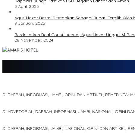
Kapolres Bungo Pastikan PSU Berjalan Lancar dan Aman
3 April, 2025
Agus-Nazar Resmi Ditetapkan Sebagai Bupati Terpilih Ole
9 Januari, 2025
Berdasarkan Real Count Internal, Agus-Nazar Unggul 61 Pe
28 November, 2024
Jejak 69 Tahun dan Manifesto Pembaharuan di Era Al Haris – Sani
Di DAERAH, INFORMASI, JAMBI, OPINI DAN ARTIKEL, PEMERINTAHA
Kinerja Terukur dan Dampak Nyata: Mengapa Al Haris Disebut seba
Di ADVETORIAL, DAERAH, INFORMASI, JAMBI, NASIONAL, OPINI DA
Pelaminan Pengantin dan Baju Adat Melayu Jambi, Refleksi Aka
Di DAERAH, INFORMASI, JAMBI, NASIONAL, OPINI DAN ARTIKEL, P