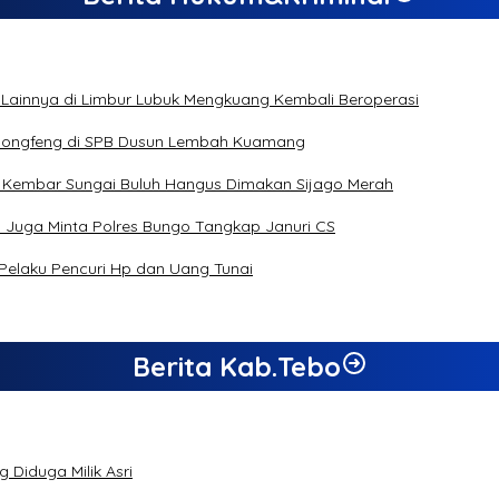
 Lainnya di Limbur Lubuk Mengkuang Kembali Beroperasi
s Dongfeng di SPB Dusun Lembah Kuamang
n Kembar Sungai Buluh Hangus Dimakan Sijago Merah
a Juga Minta Polres Bungo Tangkap Januri CS
 Pelaku Pencuri Hp dan Uang Tunai
Berita Kab.Tebo
 Diduga Milik Asri