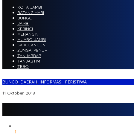
KOTA JAMBI
BATANG HARI
BUNGO
JAMBI
KERINCI
MERANGIN
MUARO JAMBI
SAROLANGUN
SUNGAI PENUH
TANJABBAR
TANJABTIM
TEBO
BUNGO
,
DAERAH
,
INFORMASI
,
PERISTIWA
BREAKING NEWS..!!! Tabrakan Beruntun Terjadi Di Babeko
11 Oktober, 2018
1