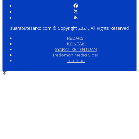
suarabutesarko.com © Copyright 2021, All Rights Reserved
REDAKSI
KONTAK
SYARAT KETENTUAN
Pedoman Media Siber
Info Iklan