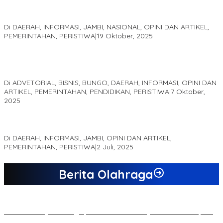
Pelaminan Pengantin dan Baju Adat Melayu Jambi, Refleksi
Akademis Seminar Lembaga Adat Melayu (LAM) Jambi
Di DAERAH, INFORMASI, JAMBI, NASIONAL, OPINI DAN ARTIKEL,
PEMERINTAHAN, PERISTIWA
|
19 Oktober, 2025
Kampus IAK Setih Setio Raih Hibah PKM PMM Melalui
Optimalisasi Produk Unggulan Desa Berbasis Digital di Desa
Suka Jaya
Di ADVETORIAL, BISNIS, BUNGO, DAERAH, INFORMASI, OPINI DAN
ARTIKEL, PEMERINTAHAN, PENDIDIKAN, PERISTIWA
|
7 Oktober,
2025
MEWUJUDKAN KEPARIWISATAAN KAWASAN KOMPLEK CANDI
MUARO JAMBI SEBAGAI SUMBER PERTUMBUHAN EKONOMI BARU
Di DAERAH, INFORMASI, JAMBI, OPINI DAN ARTIKEL,
PEMERINTAHAN, PERISTIWA
|
2 Juli, 2025
Berita Olahraga
20 Atlet Muaythai Sungaipenuh Akan Ikuti Kejuaraan Pra Porprov
di Jambi