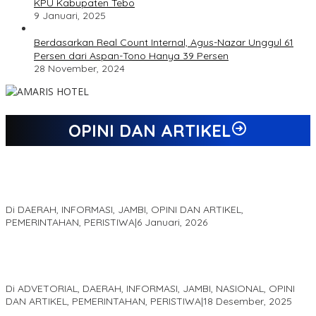
KPU Kabupaten Tebo
9 Januari, 2025
Berdasarkan Real Count Internal, Agus-Nazar Unggul 61
Persen dari Aspan-Tono Hanya 39 Persen
28 November, 2024
OPINI DAN ARTIKEL
Jejak 69 Tahun dan Manifesto Pembaharuan di Era Al Haris –
Sani
Di DAERAH, INFORMASI, JAMBI, OPINI DAN ARTIKEL,
PEMERINTAHAN, PERISTIWA
|
6 Januari, 2026
Kinerja Terukur dan Dampak Nyata: Mengapa Al Haris Disebut
sebagai Salah Satu Gubernur Paling Efektif di Indonesia Tahun
2025
Di ADVETORIAL, DAERAH, INFORMASI, JAMBI, NASIONAL, OPINI
DAN ARTIKEL, PEMERINTAHAN, PERISTIWA
|
18 Desember, 2025