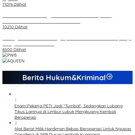
11076 Dilihat
Koordinator PMMD Yogyakarta Seru Kaum Muda, Gesa
Kemandirian Ekonomi dan Inovasi Desa
10210 Dilihat
Dukungan Cabor Terus Mengalir, Zuwanda Semakin Mantap Maju
sebagai Calon Ketua KONI
6500 Dilihat
Berita Hukum&Kriminal
1
Enam Pekerja PETI Jadi “Tumbal”, Sedangkan Lobang
Tikus Lainnya di Limbur Lubuk Mengkuang Kembali
Beroperasi
2
Alat Berat Milik Hardiman Bebas Beroperasi Untuk Ngupas
Dongfeng di SPB Dusun Lembah Kuamang