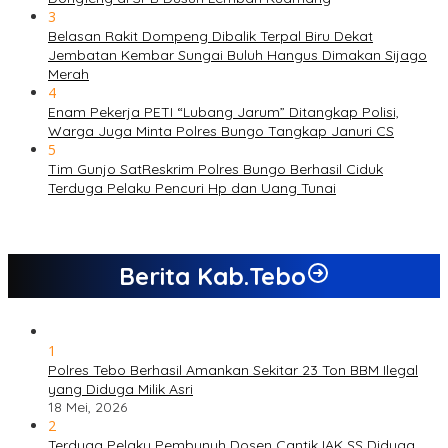
3
Belasan Rakit Dompeng Dibalik Terpal Biru Dekat
Jembatan Kembar Sungai Buluh Hangus Dimakan Sijago
Merah
4
Enam Pekerja PETI “Lubang Jarum” Ditangkap Polisi,
Warga Juga Minta Polres Bungo Tangkap Januri CS
5
Tim Gunjo SatReskrim Polres Bungo Berhasil Ciduk
Terduga Pelaku Pencuri Hp dan Uang Tunai
Berita Kab.Tebo
1
Polres Tebo Berhasil Amankan Sekitar 23 Ton BBM Ilegal
yang Diduga Milik Asri
18 Mei, 2026
2
Terduga Pelaku Pembunuh Dosen Cantik IAK SS Diduga