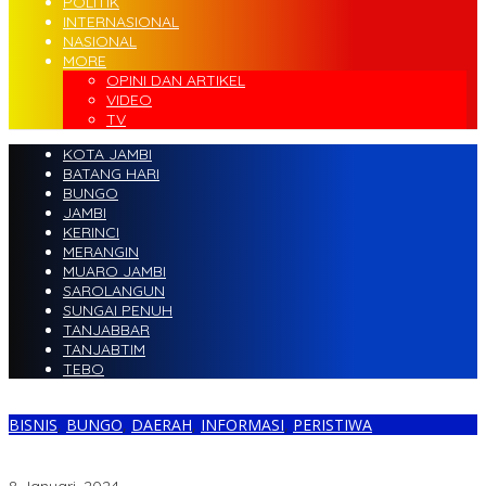
POLITIK
INTERNASIONAL
NASIONAL
MORE
OPINI DAN ARTIKEL
VIDEO
TV
KOTA JAMBI
BATANG HARI
BUNGO
JAMBI
KERINCI
MERANGIN
MUARO JAMBI
SAROLANGUN
SUNGAI PENUH
TANJABBAR
TANJABTIM
TEBO
BISNIS
,
BUNGO
,
DAERAH
,
INFORMASI
,
PERISTIWA
Minat Buka Konter, Galaxy Cell Muara Bungo Mau Oper Alih
Peralatan dan Semua Aksesoris