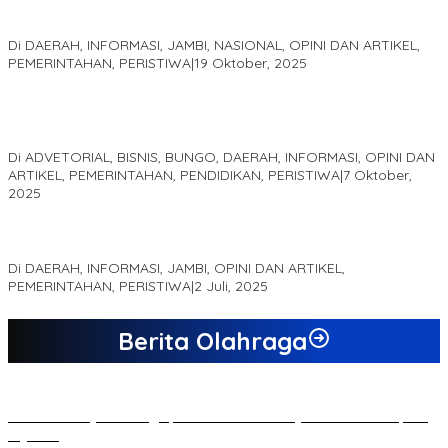
Pelaminan Pengantin dan Baju Adat Melayu Jambi, Refleksi
Akademis Seminar Lembaga Adat Melayu (LAM) Jambi
Di DAERAH, INFORMASI, JAMBI, NASIONAL, OPINI DAN ARTIKEL,
PEMERINTAHAN, PERISTIWA
|
19 Oktober, 2025
Kampus IAK Setih Setio Raih Hibah PKM PMM Melalui
Optimalisasi Produk Unggulan Desa Berbasis Digital di Desa
Suka Jaya
Di ADVETORIAL, BISNIS, BUNGO, DAERAH, INFORMASI, OPINI DAN
ARTIKEL, PEMERINTAHAN, PENDIDIKAN, PERISTIWA
|
7 Oktober,
2025
MEWUJUDKAN KEPARIWISATAAN KAWASAN KOMPLEK CANDI
MUARO JAMBI SEBAGAI SUMBER PERTUMBUHAN EKONOMI BARU
Di DAERAH, INFORMASI, JAMBI, OPINI DAN ARTIKEL,
PEMERINTAHAN, PERISTIWA
|
2 Juli, 2025
Berita Olahraga
20 Atlet Muaythai Sungaipenuh Akan Ikuti Kejuaraan Pra Porprov
di Jambi