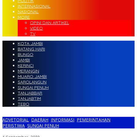
POLITIK
INTERNASIONAL
NASIONAL
MORE
OPINI DAN ARTIKEL
VIDEO
TV
KOTA JAMBI
BATANG HARI
BUNGO
JAMBI
KERINCI
MERANGIN
MUARO JAMBI
SAROLANGUN
SUNGAI PENUH
TANJABBAR
TANJABTIM
TEBO
ADVETORIAL
,
DAERAH
,
INFORMASI
,
PEMERINTAHAN
,
PERISTIWA
,
SUNGAI PENUH
6 Fraksi DPRD Sungai Penuh Terbentuk, Ini Nama-namanya..!!!