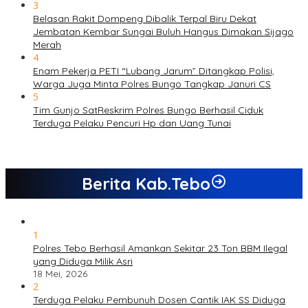
3
Belasan Rakit Dompeng Dibalik Terpal Biru Dekat
Jembatan Kembar Sungai Buluh Hangus Dimakan Sijago
Merah
4
Enam Pekerja PETI “Lubang Jarum” Ditangkap Polisi,
Warga Juga Minta Polres Bungo Tangkap Januri CS
5
Tim Gunjo SatReskrim Polres Bungo Berhasil Ciduk
Terduga Pelaku Pencuri Hp dan Uang Tunai
Berita Kab.Tebo
1
Polres Tebo Berhasil Amankan Sekitar 23 Ton BBM Ilegal
yang Diduga Milik Asri
18 Mei, 2026
2
Terduga Pelaku Pembunuh Dosen Cantik IAK SS Diduga