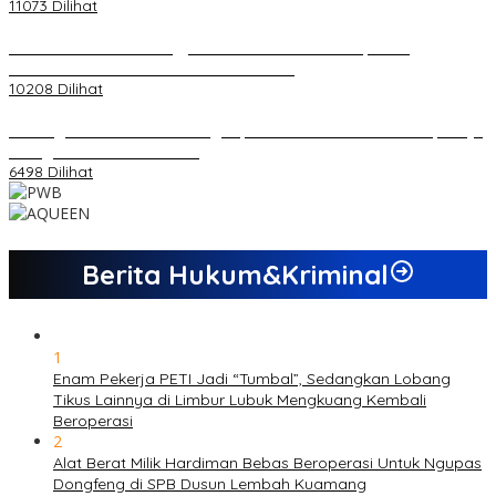
11073 Dilihat
Koordinator PMMD Yogyakarta Seru Kaum Muda, Gesa
Kemandirian Ekonomi dan Inovasi Desa
10208 Dilihat
Dukungan Cabor Terus Mengalir, Zuwanda Semakin Mantap Maju
sebagai Calon Ketua KONI
6498 Dilihat
Berita Hukum&Kriminal
1
Enam Pekerja PETI Jadi “Tumbal”, Sedangkan Lobang
Tikus Lainnya di Limbur Lubuk Mengkuang Kembali
Beroperasi
2
Alat Berat Milik Hardiman Bebas Beroperasi Untuk Ngupas
Dongfeng di SPB Dusun Lembah Kuamang