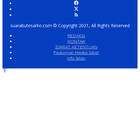
suarabutesarko.com © Copyright 2021, All Rights Reserved
REDAKSI
KONTAK
SYARAT KETENTUAN
Pedoman Media Siber
Info Iklan