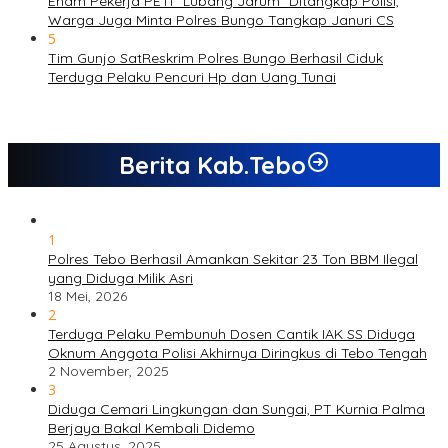
Enam Pekerja PETI “Lubang Jarum” Ditangkap Polisi,
Warga Juga Minta Polres Bungo Tangkap Januri CS
5
Tim Gunjo SatReskrim Polres Bungo Berhasil Ciduk
Terduga Pelaku Pencuri Hp dan Uang Tunai
Berita Kab.Tebo
1
Polres Tebo Berhasil Amankan Sekitar 23 Ton BBM Ilegal
yang Diduga Milik Asri
18 Mei, 2026
2
Terduga Pelaku Pembunuh Dosen Cantik IAK SS Diduga
Oknum Anggota Polisi Akhirnya Diringkus di Tebo Tengah
2 November, 2025
3
Diduga Cemari Lingkungan dan Sungai, PT Kurnia Palma
Berjaya Bakal Kembali Didemo
25 Agustus, 2025