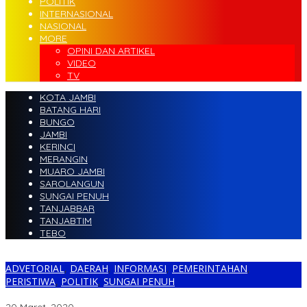
POLITIK
INTERNASIONAL
NASIONAL
MORE
OPINI DAN ARTIKEL
VIDEO
TV
KOTA JAMBI
BATANG HARI
BUNGO
JAMBI
KERINCI
MERANGIN
MUARO JAMBI
SAROLANGUN
SUNGAI PENUH
TANJABBAR
TANJABTIM
TEBO
ADVETORIAL
,
DAERAH
,
INFORMASI
,
PEMERINTAHAN
,
PERISTIWA
,
POLITIK
,
SUNGAI PENUH
AJB Sambut Kunjungan Fasha di Bandara Depati Parbo Kerinci