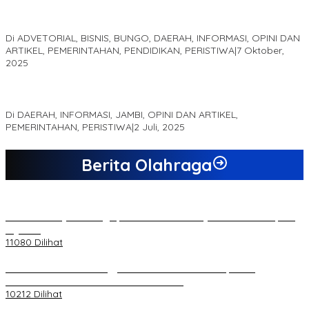
Optimalisasi Produk Unggulan Desa Berbasis Digital di Desa
Suka Jaya
Di ADVETORIAL, BISNIS, BUNGO, DAERAH, INFORMASI, OPINI DAN
ARTIKEL, PEMERINTAHAN, PENDIDIKAN, PERISTIWA
|
7 Oktober,
2025
MEWUJUDKAN KEPARIWISATAAN KAWASAN KOMPLEK CANDI
MUARO JAMBI SEBAGAI SUMBER PERTUMBUHAN EKONOMI BARU
Di DAERAH, INFORMASI, JAMBI, OPINI DAN ARTIKEL,
PEMERINTAHAN, PERISTIWA
|
2 Juli, 2025
Berita Olahraga
20 Atlet Muaythai Sungaipenuh Akan Ikuti Kejuaraan Pra Porprov
di Jambi
11080 Dilihat
Koordinator PMMD Yogyakarta Seru Kaum Muda, Gesa
Kemandirian Ekonomi dan Inovasi Desa
10212 Dilihat