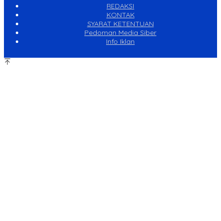
REDAKSI
KONTAK
SYARAT KETENTUAN
Pedoman Media Siber
Info Iklan