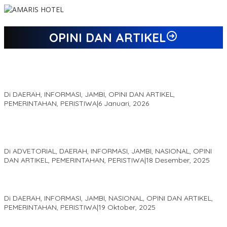
OPINI DAN ARTIKEL
Jejak 69 Tahun dan Manifesto Pembaharuan di Era Al Haris –
Sani
Di DAERAH, INFORMASI, JAMBI, OPINI DAN ARTIKEL,
PEMERINTAHAN, PERISTIWA
|
6 Januari, 2026
Kinerja Terukur dan Dampak Nyata: Mengapa Al Haris Disebut
sebagai Salah Satu Gubernur Paling Efektif di Indonesia Tahun
2025
Di ADVETORIAL, DAERAH, INFORMASI, JAMBI, NASIONAL, OPINI
DAN ARTIKEL, PEMERINTAHAN, PERISTIWA
|
18 Desember, 2025
Pelaminan Pengantin dan Baju Adat Melayu Jambi, Refleksi
Akademis Seminar Lembaga Adat Melayu (LAM) Jambi
Di DAERAH, INFORMASI, JAMBI, NASIONAL, OPINI DAN ARTIKEL,
PEMERINTAHAN, PERISTIWA
|
19 Oktober, 2025
Kampus IAK Setih Setio Raih Hibah PKM PMM Melalui