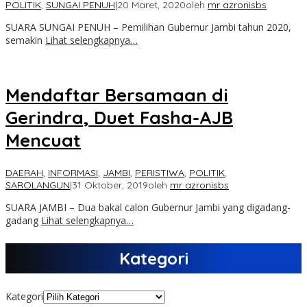
POLITIK
,
SUNGAI PENUH
|
20 Maret, 2020
oleh
mr azronisbs
SUARA SUNGAI PENUH – Pemilihan Gubernur Jambi tahun 2020,
semakin
Lihat selengkapnya…
Mendaftar Bersamaan di
Gerindra, Duet Fasha-AJB
Mencuat
DAERAH
,
INFORMASI
,
JAMBI
,
PERISTIWA
,
POLITIK
,
SAROLANGUN
|
31 Oktober, 2019
oleh
mr azronisbs
SUARA JAMBI – Dua bakal calon Gubernur Jambi yang digadang-
gadang
Lihat selengkapnya…
Kategori
Kategori