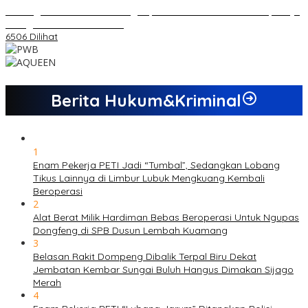
Dukungan Cabor Terus Mengalir, Zuwanda Semakin Mantap Maju
sebagai Calon Ketua KONI
6506 Dilihat
Berita Hukum&Kriminal
1
Enam Pekerja PETI Jadi “Tumbal”, Sedangkan Lobang
Tikus Lainnya di Limbur Lubuk Mengkuang Kembali
Beroperasi
2
Alat Berat Milik Hardiman Bebas Beroperasi Untuk Ngupas
Dongfeng di SPB Dusun Lembah Kuamang
3
Belasan Rakit Dompeng Dibalik Terpal Biru Dekat
Jembatan Kembar Sungai Buluh Hangus Dimakan Sijago
Merah
4