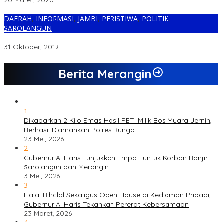
20 Maret, 2020
DAERAH
,
INFORMASI
,
JAMBI
,
PERISTIWA
,
POLITIK
,
SAROLANGUN
Mendaftar Bersamaan di Gerindra, Duet Fasha-AJB Mencuat
31 Oktober, 2019
Berita Merangin
1
Dikabarkan 2 Kilo Emas Hasil PETI Milik Bos Muara Jernih,
Berhasil Diamankan Polres Bungo
23 Mei, 2026
2
Gubernur Al Haris Tunjukkan Empati untuk Korban Banjir
Sarolangun dan Merangin
3 Mei, 2026
3
Halal Bihalal Sekaligus Open House di Kediaman Pribadi,
Gubernur Al Haris Tekankan Pererat Kebersamaan
23 Maret, 2026