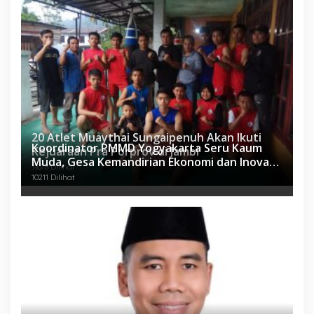
20 Atlet Muaythai Sungaipenuh Akan Ikuti
Koordinator PMMD Yogyakarta Seru Kaum
Kejuaraan Pra Porprov di Jambi
Muda, Gesa Kemandirian Ekonomi dan Inovasi
11078 Dilihat
Desa
10211 Dilihat