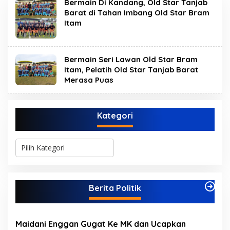
Bermain Di Kandang, Old Star Tanjab
Barat di Tahan Imbang Old Star Bram
Itam
Bermain Seri Lawan Old Star Bram
Itam, Pelatih Old Star Tanjab Barat
Merasa Puas
Kategori
K
a
t
e
g
Berita Politik
o
r
i
Maidani Enggan Gugat Ke MK dan Ucapkan