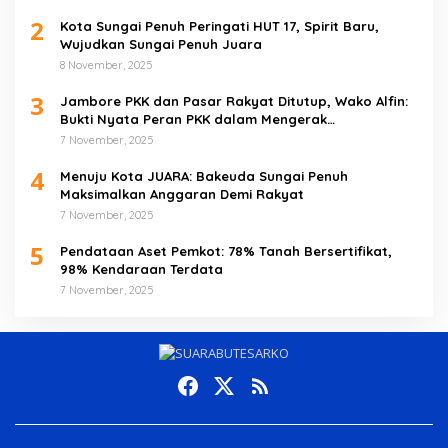
2
Kota Sungai Penuh Peringati HUT 17, Spirit Baru,
Wujudkan Sungai Penuh Juara
8 November, 2025
3
Jambore PKK dan Pasar Rakyat Ditutup, Wako Alfin:
Bukti Nyata Peran PKK dalam Mengerak
Perekonomian Masyarakat
7 November, 2025
4
Menuju Kota JUARA: Bakeuda Sungai Penuh
Maksimalkan Anggaran Demi Rakyat
7 November, 2025
5
Pendataan Aset Pemkot: 78% Tanah Bersertifikat,
98% Kendaraan Terdata
7 November, 2025