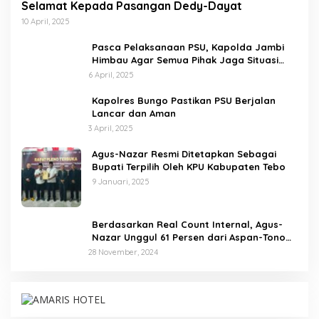
Selamat Kepada Pasangan Dedy-Dayat
10 April, 2025
Pasca Pelaksanaan PSU, Kapolda Jambi
Himbau Agar Semua Pihak Jaga Situasi
Kamtibmas
6 April, 2025
Kapolres Bungo Pastikan PSU Berjalan
Lancar dan Aman
3 April, 2025
Agus-Nazar Resmi Ditetapkan Sebagai
Bupati Terpilih Oleh KPU Kabupaten Tebo
9 Januari, 2025
Berdasarkan Real Count Internal, Agus-
Nazar Unggul 61 Persen dari Aspan-Tono
Hanya 39 Persen
28 November, 2024
Kinerja Terukur dan Dampak Nyata: Mengapa