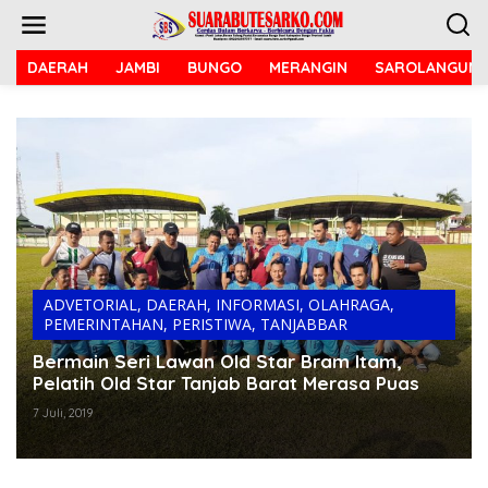
L
e
w
a
DAERAH
JAMBI
BUNGO
MERANGIN
SAROLANGUN
t
i
k
e
k
o
n
t
e
n
ADVETORIAL
,
DAERAH
,
INFORMASI
,
OLAHRAGA
,
PEMERINTAHAN
,
PERISTIWA
,
TANJABBAR
Bermain Seri Lawan Old Star Bram Itam,
Pelatih Old Star Tanjab Barat Merasa Puas
7 Juli, 2019