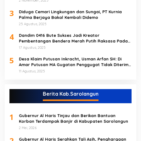
2 November, 2025
3
Diduga Cemari Lingkungan dan Sungai, PT Kurnia
Palma Berjaya Bakal Kembali Didemo
25 Agustus, 2025
4
Dandim 0416 Bute Sukses Jadi Kreator
Pembentangan Bendera Merah Putih Raksasa Pada
Peringatan HUT RI ke 80 di Tebo
17 Agustus, 2025
5
Desa Klaim Putusan Inkracht, Usman Arfan SH: Di
Amar Putusan MA Gugatan Penggugat Tidak Diterima
(NO)
11 Agustus, 2025
Berita Kab.Sarolangun
1
Gubernur Al Haris Tinjau dan Berikan Bantuan
Korban Terdampak Banjir di Kabupaten Sarolangun
2 Mei, 2026
2
Gubernur Al Haris Serahkan Tali Asih, Penghargaan