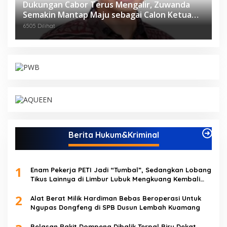
Dukungan Cabor Terus Mengalir, Zuwanda
Semakin Mantap Maju sebagai Calon Ketua
KONI
6505 Dilihat
Berita Hukum&Kriminal
1
Enam Pekerja PETI Jadi “Tumbal”, Sedangkan Lobang
Tikus Lainnya di Limbur Lubuk Mengkuang Kembali
Beroperasi
2
Alat Berat Milik Hardiman Bebas Beroperasi Untuk
Ngupas Dongfeng di SPB Dusun Lembah Kuamang
Belasan Rakit Dompeng Dibalik Terpal Biru Dekat