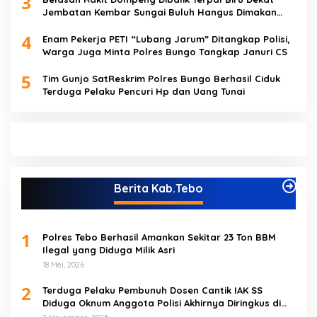
3
Jembatan Kembar Sungai Buluh Hangus Dimakan
Sijago Merah
4
Enam Pekerja PETI “Lubang Jarum” Ditangkap Polisi,
Warga Juga Minta Polres Bungo Tangkap Januri CS
5
Tim Gunjo SatReskrim Polres Bungo Berhasil Ciduk
Terduga Pelaku Pencuri Hp dan Uang Tunai
Berita Kab.Tebo
1
Polres Tebo Berhasil Amankan Sekitar 23 Ton BBM
Ilegal yang Diduga Milik Asri
18 Mei, 2026
2
Terduga Pelaku Pembunuh Dosen Cantik IAK SS
Diduga Oknum Anggota Polisi Akhirnya Diringkus di
Tebo Tengah