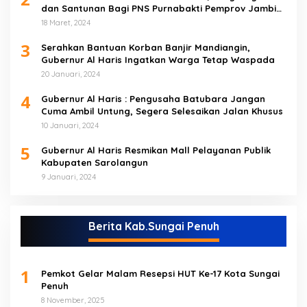
dan Santunan Bagi PNS Purnabakti Pemprov Jambi
Yang Berada di Sarolangun
18 Maret, 2024
3
Serahkan Bantuan Korban Banjir Mandiangin,
Gubernur Al Haris Ingatkan Warga Tetap Waspada
20 Januari, 2024
4
Gubernur Al Haris : Pengusaha Batubara Jangan
Cuma Ambil Untung, Segera Selesaikan Jalan Khusus
10 Januari, 2024
5
Gubernur Al Haris Resmikan Mall Pelayanan Publik
Kabupaten Sarolangun
9 Januari, 2024
Berita Kab.Sungai Penuh
1
Pemkot Gelar Malam Resepsi HUT Ke-17 Kota Sungai
Penuh
8 November, 2025