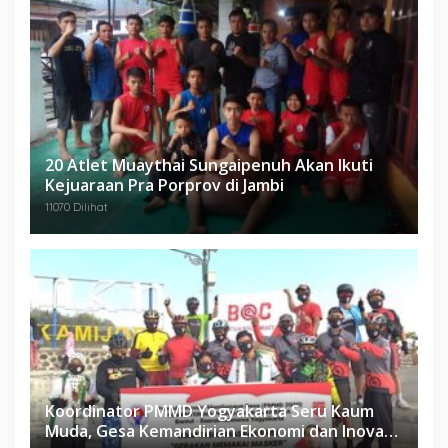
20 Atlet Muaythai Sungaipenuh Akan Ikuti
Kejuaraan Pra Porprov di Jambi
11070 Dilihat
Koordinator PMMD Yogyakarta Seru Kaum
Muda, Gesa Kemandirian Ekonomi dan Inovasi