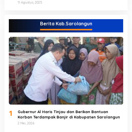
(NO)
11 Agustus, 2025
Berita Kab.Sarolangun
1
Gubernur Al Haris Tinjau dan Berikan Bantuan
Korban Terdampak Banjir di Kabupaten Sarolangun
2 Mei, 2026