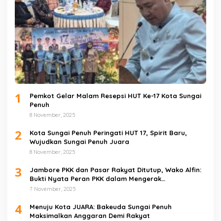
1
Pemkot Gelar Malam Resepsi HUT Ke-17 Kota Sungai
Penuh
8 November, 2025
2
Kota Sungai Penuh Peringati HUT 17, Spirit Baru,
Wujudkan Sungai Penuh Juara
8 November, 2025
3
Jambore PKK dan Pasar Rakyat Ditutup, Wako Alfin:
Bukti Nyata Peran PKK dalam Mengerak
Perekonomian Masyarakat
7 November, 2025
4
Menuju Kota JUARA: Bakeuda Sungai Penuh
Maksimalkan Anggaran Demi Rakyat