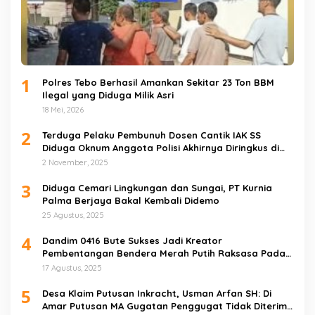
1
Polres Tebo Berhasil Amankan Sekitar 23 Ton BBM
Ilegal yang Diduga Milik Asri
18 Mei, 2026
2
Terduga Pelaku Pembunuh Dosen Cantik IAK SS
Diduga Oknum Anggota Polisi Akhirnya Diringkus di
Tebo Tengah
2 November, 2025
3
Diduga Cemari Lingkungan dan Sungai, PT Kurnia
Palma Berjaya Bakal Kembali Didemo
25 Agustus, 2025
4
Dandim 0416 Bute Sukses Jadi Kreator
Pembentangan Bendera Merah Putih Raksasa Pada
Peringatan HUT RI ke 80 di Tebo
17 Agustus, 2025
5
Desa Klaim Putusan Inkracht, Usman Arfan SH: Di
Amar Putusan MA Gugatan Penggugat Tidak Diterima