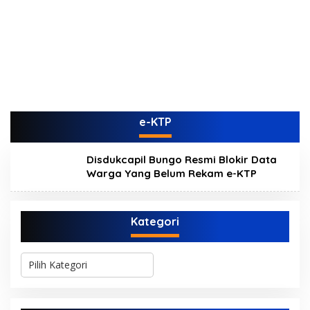
e-KTP
Disdukcapil Bungo Resmi Blokir Data
Warga Yang Belum Rekam e-KTP
Kategori
K
a
t
e
g