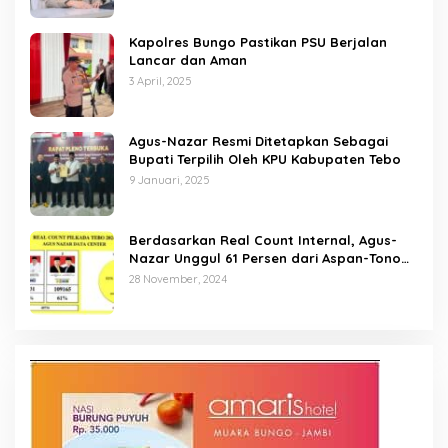
Kapolres Bungo Pastikan PSU Berjalan
Lancar dan Aman
3 April, 2025
Agus-Nazar Resmi Ditetapkan Sebagai
Bupati Terpilih Oleh KPU Kabupaten Tebo
9 Januari, 2025
Berdasarkan Real Count Internal, Agus-
Nazar Unggul 61 Persen dari Aspan-Tono
Hanya 39 Persen
28 November, 2024