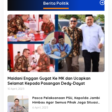
Berita Politik
o
r
i
Maidani Enggan Gugat Ke MK dan Ucapkan
Selamat Kepada Pasangan Dedy-Dayat
10 April, 2025
Pasca Pelaksanaan PSU, Kapolda Jambi
Himbau Agar Semua Pihak Jaga Situasi
Kamtibmas
6 April, 2025