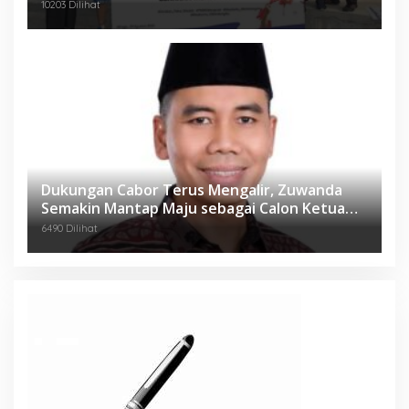
Desa
10203 Dilihat
Dukungan Cabor Terus Mengalir, Zuwanda
Semakin Mantap Maju sebagai Calon Ketua
KONI
6490 Dilihat