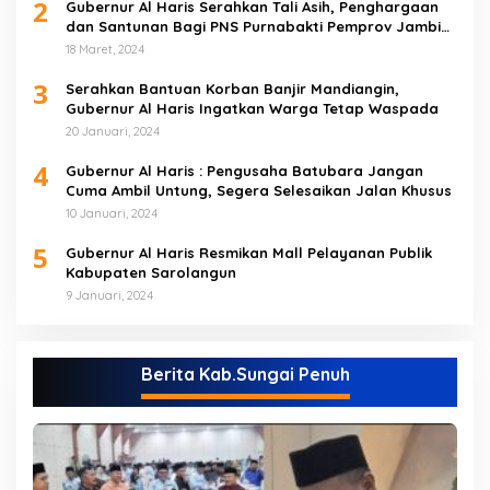
2
Gubernur Al Haris Serahkan Tali Asih, Penghargaan
dan Santunan Bagi PNS Purnabakti Pemprov Jambi
Yang Berada di Sarolangun
18 Maret, 2024
3
Serahkan Bantuan Korban Banjir Mandiangin,
Gubernur Al Haris Ingatkan Warga Tetap Waspada
20 Januari, 2024
4
Gubernur Al Haris : Pengusaha Batubara Jangan
Cuma Ambil Untung, Segera Selesaikan Jalan Khusus
10 Januari, 2024
5
Gubernur Al Haris Resmikan Mall Pelayanan Publik
Kabupaten Sarolangun
9 Januari, 2024
Berita Kab.Sungai Penuh