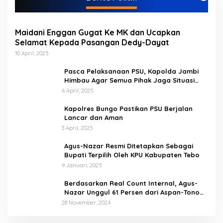
r
i
Maidani Enggan Gugat Ke MK dan Ucapkan
Selamat Kepada Pasangan Dedy-Dayat
10 April, 2025
Pasca Pelaksanaan PSU, Kapolda Jambi
Himbau Agar Semua Pihak Jaga Situasi
Kamtibmas
6 April, 2025
Kapolres Bungo Pastikan PSU Berjalan
Lancar dan Aman
3 April, 2025
Agus-Nazar Resmi Ditetapkan Sebagai
Bupati Terpilih Oleh KPU Kabupaten Tebo
9 Januari, 2025
Berdasarkan Real Count Internal, Agus-
Nazar Unggul 61 Persen dari Aspan-Tono
Hanya 39 Persen
28 November, 2024