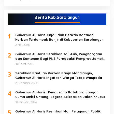
Berita Kab.Sarolangun
1
Gubernur Al Haris Tinjau dan Berikan Bantuan
Korban Terdampak Banjir di Kabupaten Sarolangun
2 Mei, 2026
2
Gubernur Al Haris Serahkan Tali Asih, Penghargaan
dan Santunan Bagi PNS Purnabakti Pemprov Jambi
Yang Berada di Sarolangun
18 Maret, 2024
3
Serahkan Bantuan Korban Banjir Mandiangin,
Gubernur Al Haris Ingatkan Warga Tetap Waspada
20 Januari, 2024
4
Gubernur Al Haris : Pengusaha Batubara Jangan
Cuma Ambil Untung, Segera Selesaikan Jalan Khusus
10 Januari, 2024
5
Gubernur Al Haris Resmikan Mall Pelayanan Publik