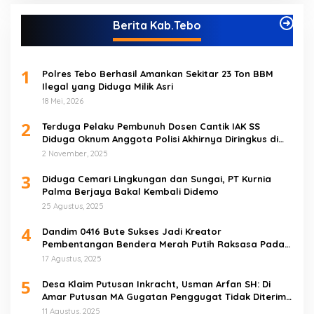
Berita Kab.Tebo
1
Polres Tebo Berhasil Amankan Sekitar 23 Ton BBM
Ilegal yang Diduga Milik Asri
18 Mei, 2026
2
Terduga Pelaku Pembunuh Dosen Cantik IAK SS
Diduga Oknum Anggota Polisi Akhirnya Diringkus di
Tebo Tengah
2 November, 2025
3
Diduga Cemari Lingkungan dan Sungai, PT Kurnia
Palma Berjaya Bakal Kembali Didemo
25 Agustus, 2025
4
Dandim 0416 Bute Sukses Jadi Kreator
Pembentangan Bendera Merah Putih Raksasa Pada
Peringatan HUT RI ke 80 di Tebo
17 Agustus, 2025
5
Desa Klaim Putusan Inkracht, Usman Arfan SH: Di
Amar Putusan MA Gugatan Penggugat Tidak Diterima
(NO)
11 Agustus, 2025