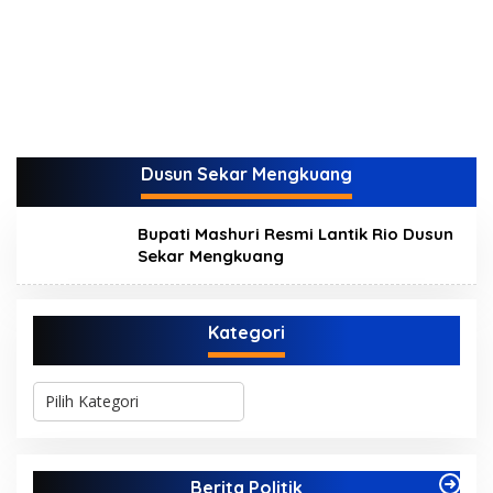
Dusun Sekar Mengkuang
Bupati Mashuri Resmi Lantik Rio Dusun
Sekar Mengkuang
Kategori
K
a
t
e
g
Berita Politik
o