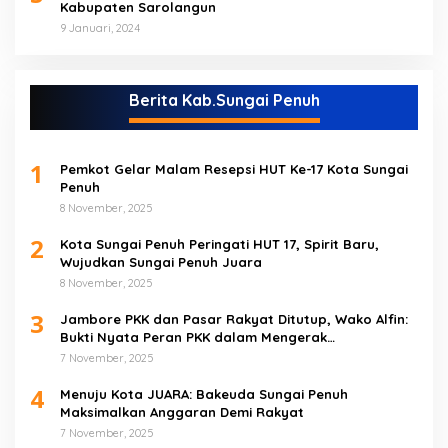
Kabupaten Sarolangun
9 Januari, 2024
Berita Kab.Sungai Penuh
1
Pemkot Gelar Malam Resepsi HUT Ke-17 Kota Sungai
Penuh
8 November, 2025
2
Kota Sungai Penuh Peringati HUT 17, Spirit Baru,
Wujudkan Sungai Penuh Juara
8 November, 2025
3
Jambore PKK dan Pasar Rakyat Ditutup, Wako Alfin:
Bukti Nyata Peran PKK dalam Mengerak
Perekonomian Masyarakat
7 November, 2025
4
Menuju Kota JUARA: Bakeuda Sungai Penuh
Maksimalkan Anggaran Demi Rakyat
7 November, 2025