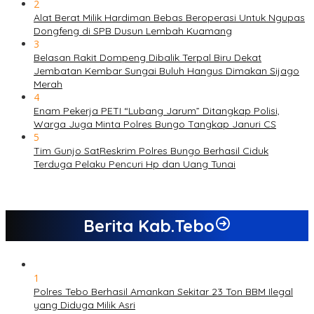
2
Alat Berat Milik Hardiman Bebas Beroperasi Untuk Ngupas
Dongfeng di SPB Dusun Lembah Kuamang
3
Belasan Rakit Dompeng Dibalik Terpal Biru Dekat
Jembatan Kembar Sungai Buluh Hangus Dimakan Sijago
Merah
4
Enam Pekerja PETI “Lubang Jarum” Ditangkap Polisi,
Warga Juga Minta Polres Bungo Tangkap Januri CS
5
Tim Gunjo SatReskrim Polres Bungo Berhasil Ciduk
Terduga Pelaku Pencuri Hp dan Uang Tunai
Berita Kab.Tebo
1
Polres Tebo Berhasil Amankan Sekitar 23 Ton BBM Ilegal
yang Diduga Milik Asri