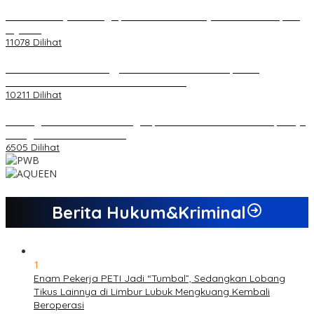
20 Atlet Muaythai Sungaipenuh Akan Ikuti Kejuaraan Pra Porprov
di Jambi
11078 Dilihat
Koordinator PMMD Yogyakarta Seru Kaum Muda, Gesa
Kemandirian Ekonomi dan Inovasi Desa
10211 Dilihat
Dukungan Cabor Terus Mengalir, Zuwanda Semakin Mantap Maju
sebagai Calon Ketua KONI
6505 Dilihat
Berita Hukum&Kriminal
1
Enam Pekerja PETI Jadi “Tumbal”, Sedangkan Lobang
Tikus Lainnya di Limbur Lubuk Mengkuang Kembali
Beroperasi