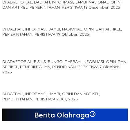
Di ADVETORIAL, DAERAH, INFORMASI, JAMBI, NASIONAL, OPINI
DAN ARTIKEL, PEMERINTAHAN, PERISTIWA
|
18 Desember, 2025
Pelaminan Pengantin dan Baju Adat Melayu Jambi, Refleksi
Akademis Seminar Lembaga Adat Melayu (LAM) Jambi
Di DAERAH, INFORMASI, JAMBI, NASIONAL, OPINI DAN ARTIKEL,
PEMERINTAHAN, PERISTIWA
|
19 Oktober, 2025
Kampus IAK Setih Setio Raih Hibah PKM PMM Melalui
Optimalisasi Produk Unggulan Desa Berbasis Digital di Desa
Suka Jaya
Di ADVETORIAL, BISNIS, BUNGO, DAERAH, INFORMASI, OPINI DAN
ARTIKEL, PEMERINTAHAN, PENDIDIKAN, PERISTIWA
|
7 Oktober,
2025
MEWUJUDKAN KEPARIWISATAAN KAWASAN KOMPLEK CANDI
MUARO JAMBI SEBAGAI SUMBER PERTUMBUHAN EKONOMI BARU
Di DAERAH, INFORMASI, JAMBI, OPINI DAN ARTIKEL,
PEMERINTAHAN, PERISTIWA
|
2 Juli, 2025
Berita Olahraga