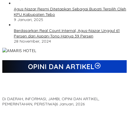
Agus-Nazar Resmi Ditetapkan Sebagai Bupati Terpilih Oleh
KPU Kabupaten Tebo
9 Januari, 2025
Berdasarkan Real Count Internal, Agus-Nazar Unggul 61
Persen dari Aspan-Tono Hanya 39 Persen
28 November, 2024
OPINI DAN ARTIKEL
Jejak 69 Tahun dan Manifesto Pembaharuan di Era Al Haris –
Sani
Di DAERAH, INFORMASI, JAMBI, OPINI DAN ARTIKEL,
PEMERINTAHAN, PERISTIWA
|
6 Januari, 2026
Kinerja Terukur dan Dampak Nyata: Mengapa Al Haris Disebut
sebagai Salah Satu Gubernur Paling Efektif di Indonesia Tahun
2025