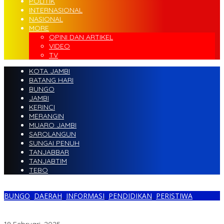
POLITIK
INTERNASIONAL
NASIONAL
MORE
OPINI DAN ARTIKEL
VIDEO
TV
KOTA JAMBI
BATANG HARI
BUNGO
JAMBI
KERINCI
MERANGIN
MUARO JAMBI
SAROLANGUN
SUNGAI PENUH
TANJABBAR
TANJABTIM
TEBO
BUNGO
,
DAERAH
,
INFORMASI
,
PENDIDIKAN
,
PERISTIWA
Mahasiswa KKNT UMB Gelar Sosialisasi Tentang Pencegahan
Narkoba dan Edukasi Kesehatan Dan Hukum