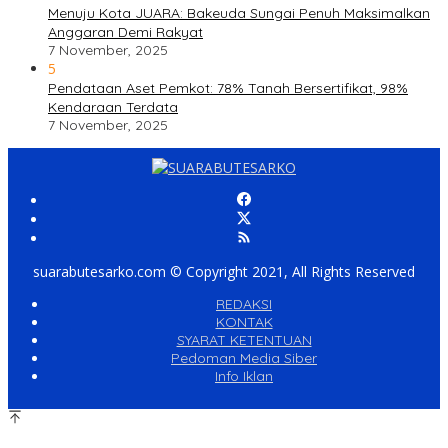
Menuju Kota JUARA: Bakeuda Sungai Penuh Maksimalkan
Anggaran Demi Rakyat
7 November, 2025
5
Pendataan Aset Pemkot: 78% Tanah Bersertifikat, 98%
Kendaraan Terdata
7 November, 2025
suarabutesarko.com © Copyright 2021, All Rights Reserved
REDAKSI
KONTAK
SYARAT KETENTUAN
Pedoman Media Siber
Info Iklan