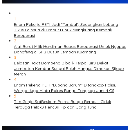
1
Enam Pekerja PETI Jadi “Tumbal”, Sedangkan Lobang
Tikus Lainnya di Limbur Lubuk Mengkuang Kembali
Beroperasi
2
Alat Berat Milik Hardiman Bebas Beroperasi Untuk Ngupas
Dongfeng di SPB Dusun Lembah Kuamang
3
Belasan Rakit Dompeng Dibalik Terpal Biru Dekat
Jembatan Kembar Sungai Buluh Hangus Dimakan Sijago
Merah
4
Enam Pekerja PETI “Lubang Jarum” Ditangkap Polisi,
Warga Juga Minta Polres Bungo Tangkap Januri CS
5
Tim Gunjo SatReskrim Polres Bungo Berhasil Ciduk
Terduga Pelaku Pencuri Hp dan Uang Tunai