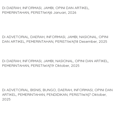
Sani
Di DAERAH, INFORMASI, JAMBI, OPINI DAN ARTIKEL,
PEMERINTAHAN, PERISTIWA
|
6 Januari, 2026
Kinerja Terukur dan Dampak Nyata: Mengapa Al Haris Disebut
sebagai Salah Satu Gubernur Paling Efektif di Indonesia Tahun
2025
Di ADVETORIAL, DAERAH, INFORMASI, JAMBI, NASIONAL, OPINI
DAN ARTIKEL, PEMERINTAHAN, PERISTIWA
|
18 Desember, 2025
Pelaminan Pengantin dan Baju Adat Melayu Jambi, Refleksi
Akademis Seminar Lembaga Adat Melayu (LAM) Jambi
Di DAERAH, INFORMASI, JAMBI, NASIONAL, OPINI DAN ARTIKEL,
PEMERINTAHAN, PERISTIWA
|
19 Oktober, 2025
Kampus IAK Setih Setio Raih Hibah PKM PMM Melalui
Optimalisasi Produk Unggulan Desa Berbasis Digital di Desa
Suka Jaya
Di ADVETORIAL, BISNIS, BUNGO, DAERAH, INFORMASI, OPINI DAN
ARTIKEL, PEMERINTAHAN, PENDIDIKAN, PERISTIWA
|
7 Oktober,
2025
MEWUJUDKAN KEPARIWISATAAN KAWASAN KOMPLEK CANDI
MUARO JAMBI SEBAGAI SUMBER PERTUMBUHAN EKONOMI BARU