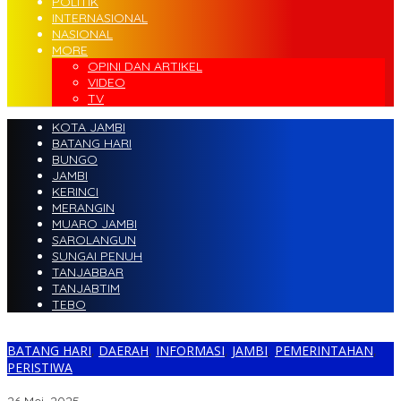
POLITIK
INTERNASIONAL
NASIONAL
MORE
OPINI DAN ARTIKEL
VIDEO
TV
KOTA JAMBI
BATANG HARI
BUNGO
JAMBI
KERINCI
MERANGIN
MUARO JAMBI
SAROLANGUN
SUNGAI PENUH
TANJABBAR
TANJABTIM
TEBO
BATANG HARI
,
DAERAH
,
INFORMASI
,
JAMBI
,
PEMERINTAHAN
,
PERISTIWA
Viral..!! Diduga Ada Permainan Anggaran di Kominfo Batanghari