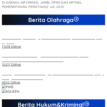
Di DAERAH, INFORMASI, JAMBI, OPINI DAN ARTIKEL,
PEMERINTAHAN, PERISTIWA
|
2 Juli, 2025
Berita Olahraga
20 Atlet Muaythai Sungaipenuh Akan Ikuti Kejuaraan Pra Porprov
di Jambi
11078 Dilihat
Koordinator PMMD Yogyakarta Seru Kaum Muda, Gesa
Kemandirian Ekonomi dan Inovasi Desa
10211 Dilihat
Dukungan Cabor Terus Mengalir, Zuwanda Semakin Mantap Maju
sebagai Calon Ketua KONI
6502 Dilihat
Berita Hukum&Kriminal