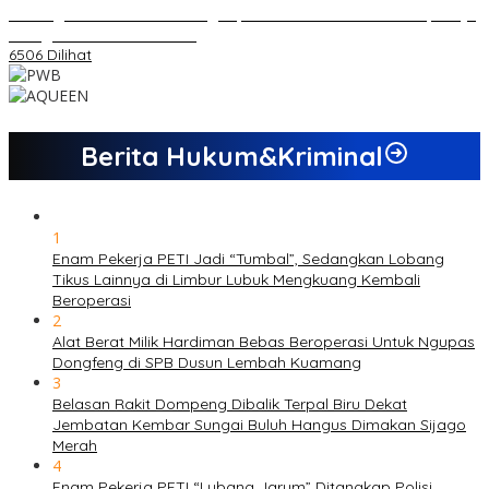
Dukungan Cabor Terus Mengalir, Zuwanda Semakin Mantap Maju
sebagai Calon Ketua KONI
6506 Dilihat
Berita Hukum&Kriminal
1
Enam Pekerja PETI Jadi “Tumbal”, Sedangkan Lobang
Tikus Lainnya di Limbur Lubuk Mengkuang Kembali
Beroperasi
2
Alat Berat Milik Hardiman Bebas Beroperasi Untuk Ngupas
Dongfeng di SPB Dusun Lembah Kuamang
3
Belasan Rakit Dompeng Dibalik Terpal Biru Dekat
Jembatan Kembar Sungai Buluh Hangus Dimakan Sijago
Merah
4
Enam Pekerja PETI “Lubang Jarum” Ditangkap Polisi,