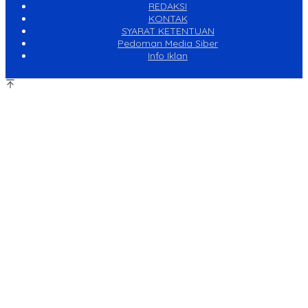
REDAKSI
KONTAK
SYARAT KETENTUAN
Pedoman Media Siber
Info Iklan