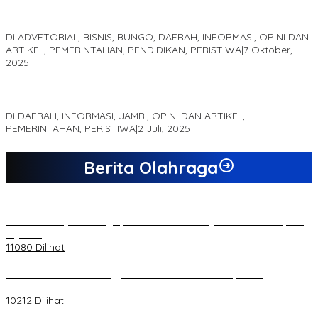
Optimalisasi Produk Unggulan Desa Berbasis Digital di Desa
Suka Jaya
Di ADVETORIAL, BISNIS, BUNGO, DAERAH, INFORMASI, OPINI DAN
ARTIKEL, PEMERINTAHAN, PENDIDIKAN, PERISTIWA
|
7 Oktober,
2025
MEWUJUDKAN KEPARIWISATAAN KAWASAN KOMPLEK CANDI
MUARO JAMBI SEBAGAI SUMBER PERTUMBUHAN EKONOMI BARU
Di DAERAH, INFORMASI, JAMBI, OPINI DAN ARTIKEL,
PEMERINTAHAN, PERISTIWA
|
2 Juli, 2025
Berita Olahraga
20 Atlet Muaythai Sungaipenuh Akan Ikuti Kejuaraan Pra Porprov
di Jambi
11080 Dilihat
Koordinator PMMD Yogyakarta Seru Kaum Muda, Gesa
Kemandirian Ekonomi dan Inovasi Desa
10212 Dilihat