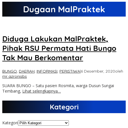
Dugaan MalPraktek
Diduga Lakukan MalPraktek,
Pihak RSU Permata Hati Bungo
Tak Mau Berkomentar
BUNGO
,
DAERAH
,
INFORMASI
,
PERISTIWA
|
6 Desember, 2020
oleh
mr azronisbs
SUARA BUNGO – Satu pasien Rosmita, warga Dusun Sungai
Tembang,
Lihat selengkapnya…
Kategori
Kategori