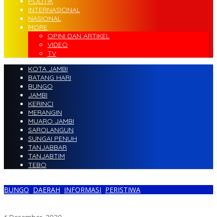
POLITIK
INTERNASIONAL
NASIONAL
MORE
OPINI DAN ARTIKEL
VIDEO
TV
KOTA JAMBI
BATANG HARI
BUNGO
JAMBI
KERINCI
MERANGIN
MUARO JAMBI
SAROLANGUN
SUNGAI PENUH
TANJABBAR
TANJABTIM
TEBO
BUNGO
,
DAERAH
,
INFORMASI
,
PERISTIWA
Diduga Lakukan MalPraktek, Pihak RSU Permata Hati Bungo Tak
Mau Berkomentar