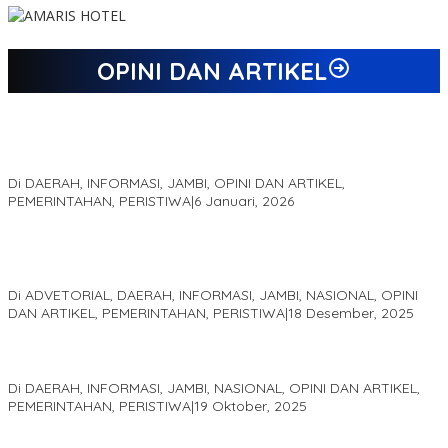
OPINI DAN ARTIKEL
Jejak 69 Tahun dan Manifesto Pembaharuan di Era Al Haris –
Sani
Di DAERAH, INFORMASI, JAMBI, OPINI DAN ARTIKEL,
PEMERINTAHAN, PERISTIWA
|
6 Januari, 2026
Kinerja Terukur dan Dampak Nyata: Mengapa Al Haris Disebut
sebagai Salah Satu Gubernur Paling Efektif di Indonesia Tahun
2025
Di ADVETORIAL, DAERAH, INFORMASI, JAMBI, NASIONAL, OPINI
DAN ARTIKEL, PEMERINTAHAN, PERISTIWA
|
18 Desember, 2025
Pelaminan Pengantin dan Baju Adat Melayu Jambi, Refleksi
Akademis Seminar Lembaga Adat Melayu (LAM) Jambi
Di DAERAH, INFORMASI, JAMBI, NASIONAL, OPINI DAN ARTIKEL,
PEMERINTAHAN, PERISTIWA
|
19 Oktober, 2025
Kampus IAK Setih Setio Raih Hibah PKM PMM Melalui