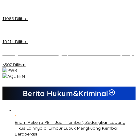
20 Atlet Muaythai Sungaipenuh Akan Ikuti Kejuaraan Pra Porprov
di Jambi
11085 Dilihat
Koordinator PMMD Yogyakarta Seru Kaum Muda, Gesa
Kemandirian Ekonomi dan Inovasi Desa
10214 Dilihat
Dukungan Cabor Terus Mengalir, Zuwanda Semakin Mantap Maju
sebagai Calon Ketua KONI
6507 Dilihat
Berita Hukum&Kriminal
1
Enam Pekerja PETI Jadi “Tumbal”, Sedangkan Lobang
Tikus Lainnya di Limbur Lubuk Mengkuang Kembali
Beroperasi