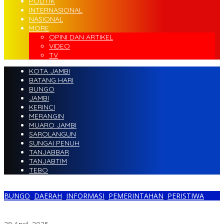
POLITIK
INTERNASIONAL
NASIONAL
MORE
OPINI DAN ARTIKEL
VIDEO
TV
KOTA JAMBI
BATANG HARI
BUNGO
JAMBI
KERINCI
MERANGIN
MUARO JAMBI
SAROLANGUN
SUNGAI PENUH
TANJABBAR
TANJABTIM
TEBO
BUNGO
,
DAERAH
,
INFORMASI
,
PEMERINTAHAN
,
PERISTIWA
Diduga, Ratusan Napi di Lapas Klas IIB Dipaksa Iuran Untuk
Perayaan Hari Bakti Permasyarakatan