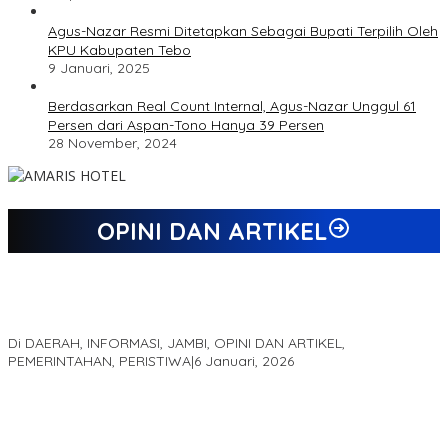
Agus-Nazar Resmi Ditetapkan Sebagai Bupati Terpilih Oleh
KPU Kabupaten Tebo
9 Januari, 2025
Berdasarkan Real Count Internal, Agus-Nazar Unggul 61
Persen dari Aspan-Tono Hanya 39 Persen
28 November, 2024
OPINI DAN ARTIKEL
Jejak 69 Tahun dan Manifesto Pembaharuan di Era Al Haris –
Sani
Di DAERAH, INFORMASI, JAMBI, OPINI DAN ARTIKEL,
PEMERINTAHAN, PERISTIWA
|
6 Januari, 2026
Kinerja Terukur dan Dampak Nyata: Mengapa Al Haris Disebut
sebagai Salah Satu Gubernur Paling Efektif di Indonesia Tahun
2025