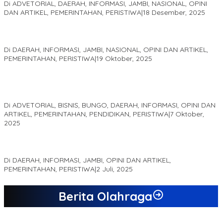
Di ADVETORIAL, DAERAH, INFORMASI, JAMBI, NASIONAL, OPINI
DAN ARTIKEL, PEMERINTAHAN, PERISTIWA
|
18 Desember, 2025
Pelaminan Pengantin dan Baju Adat Melayu Jambi, Refleksi
Akademis Seminar Lembaga Adat Melayu (LAM) Jambi
Di DAERAH, INFORMASI, JAMBI, NASIONAL, OPINI DAN ARTIKEL,
PEMERINTAHAN, PERISTIWA
|
19 Oktober, 2025
Kampus IAK Setih Setio Raih Hibah PKM PMM Melalui
Optimalisasi Produk Unggulan Desa Berbasis Digital di Desa
Suka Jaya
Di ADVETORIAL, BISNIS, BUNGO, DAERAH, INFORMASI, OPINI DAN
ARTIKEL, PEMERINTAHAN, PENDIDIKAN, PERISTIWA
|
7 Oktober,
2025
MEWUJUDKAN KEPARIWISATAAN KAWASAN KOMPLEK CANDI
MUARO JAMBI SEBAGAI SUMBER PERTUMBUHAN EKONOMI BARU
Di DAERAH, INFORMASI, JAMBI, OPINI DAN ARTIKEL,
PEMERINTAHAN, PERISTIWA
|
2 Juli, 2025
Berita Olahraga