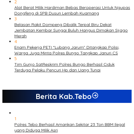
2
Alat Berat Milik Hardiman Bebas Beroperasi Untuk Ngupas
Dongfeng di SPB Dusun Lembah Kuamang
3
Belasan Rakit Dompeng Dibalik Terpal Biru Dekat
Jembatan Kembar Sungai Buluh Hangus Dimakan Sijago
Merah
4
Enam Pekerja PETI “Lubang Jarum” Ditangkap Polisi,
Warga Juga Minta Polres Bungo Tangkap Januri CS
5
Tim Gunjo SatReskrim Polres Bungo Berhasil Ciduk
Terduga Pelaku Pencuri Hp dan Uang Tunai
Berita Kab.Tebo
1
Polres Tebo Berhasil Amankan Sekitar 23 Ton BBM Ilegal
yang Diduga Milik Asri