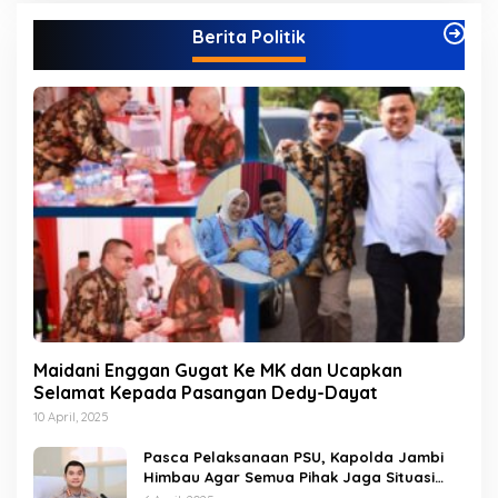
g
Berita Politik
o
r
i
Maidani Enggan Gugat Ke MK dan Ucapkan
Selamat Kepada Pasangan Dedy-Dayat
10 April, 2025
Pasca Pelaksanaan PSU, Kapolda Jambi
Himbau Agar Semua Pihak Jaga Situasi
Kamtibmas