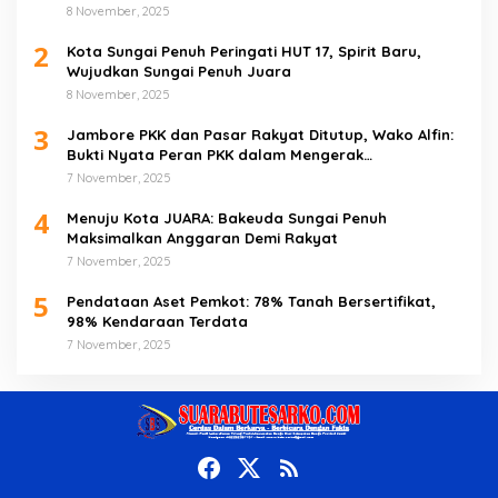
8 November, 2025
2
Kota Sungai Penuh Peringati HUT 17, Spirit Baru,
Wujudkan Sungai Penuh Juara
8 November, 2025
3
Jambore PKK dan Pasar Rakyat Ditutup, Wako Alfin:
Bukti Nyata Peran PKK dalam Mengerak
Perekonomian Masyarakat
7 November, 2025
4
Menuju Kota JUARA: Bakeuda Sungai Penuh
Maksimalkan Anggaran Demi Rakyat
7 November, 2025
5
Pendataan Aset Pemkot: 78% Tanah Bersertifikat,
98% Kendaraan Terdata
7 November, 2025