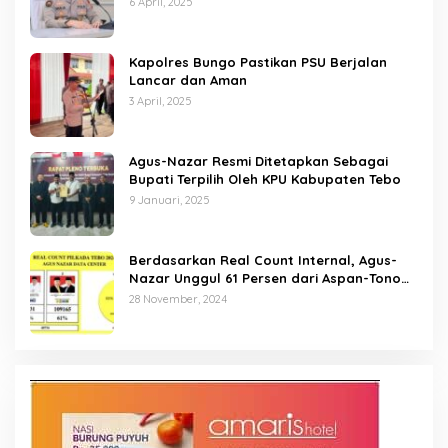
6 April, 2025
Kapolres Bungo Pastikan PSU Berjalan
Lancar dan Aman
3 April, 2025
Agus-Nazar Resmi Ditetapkan Sebagai
Bupati Terpilih Oleh KPU Kabupaten Tebo
9 Januari, 2025
Berdasarkan Real Count Internal, Agus-
Nazar Unggul 61 Persen dari Aspan-Tono
Hanya 39 Persen
28 November, 2024