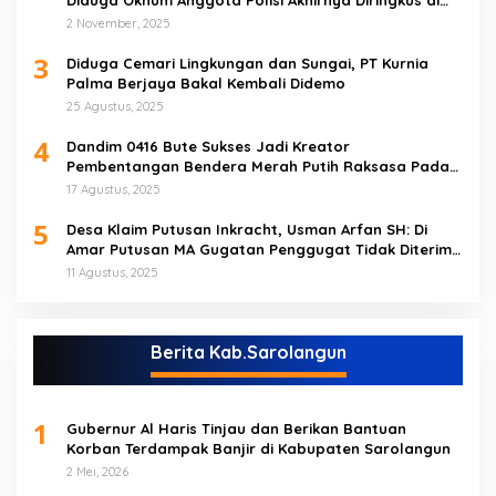
Diduga Oknum Anggota Polisi Akhirnya Diringkus di
Tebo Tengah
2 November, 2025
3
Diduga Cemari Lingkungan dan Sungai, PT Kurnia
Palma Berjaya Bakal Kembali Didemo
25 Agustus, 2025
4
Dandim 0416 Bute Sukses Jadi Kreator
Pembentangan Bendera Merah Putih Raksasa Pada
Peringatan HUT RI ke 80 di Tebo
17 Agustus, 2025
5
Desa Klaim Putusan Inkracht, Usman Arfan SH: Di
Amar Putusan MA Gugatan Penggugat Tidak Diterima
(NO)
11 Agustus, 2025
Berita Kab.Sarolangun
1
Gubernur Al Haris Tinjau dan Berikan Bantuan
Korban Terdampak Banjir di Kabupaten Sarolangun
2 Mei, 2026