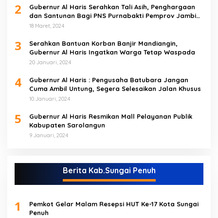
2
Gubernur Al Haris Serahkan Tali Asih, Penghargaan
dan Santunan Bagi PNS Purnabakti Pemprov Jambi
Yang Berada di Sarolangun
18 Maret, 2024
3
Serahkan Bantuan Korban Banjir Mandiangin,
Gubernur Al Haris Ingatkan Warga Tetap Waspada
20 Januari, 2024
4
Gubernur Al Haris : Pengusaha Batubara Jangan
Cuma Ambil Untung, Segera Selesaikan Jalan Khusus
10 Januari, 2024
5
Gubernur Al Haris Resmikan Mall Pelayanan Publik
Kabupaten Sarolangun
9 Januari, 2024
Berita Kab.Sungai Penuh
1
Pemkot Gelar Malam Resepsi HUT Ke-17 Kota Sungai
Penuh