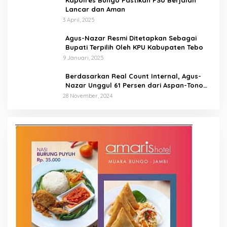
Kapolres Bungo Pastikan PSU Berjalan
Lancar dan Aman
3 April, 2025
Agus-Nazar Resmi Ditetapkan Sebagai
Bupati Terpilih Oleh KPU Kabupaten Tebo
9 Januari, 2025
Berdasarkan Real Count Internal, Agus-
Nazar Unggul 61 Persen dari Aspan-Tono
Hanya 39 Persen
28 November, 2024