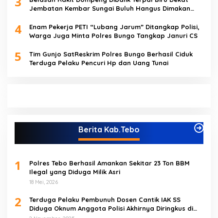
3
Jembatan Kembar Sungai Buluh Hangus Dimakan
Sijago Merah
4
Enam Pekerja PETI “Lubang Jarum” Ditangkap Polisi,
Warga Juga Minta Polres Bungo Tangkap Januri CS
5
Tim Gunjo SatReskrim Polres Bungo Berhasil Ciduk
Terduga Pelaku Pencuri Hp dan Uang Tunai
Berita Kab.Tebo
1
Polres Tebo Berhasil Amankan Sekitar 23 Ton BBM
Ilegal yang Diduga Milik Asri
18 Mei, 2026
2
Terduga Pelaku Pembunuh Dosen Cantik IAK SS
Diduga Oknum Anggota Polisi Akhirnya Diringkus di
Tebo Tengah