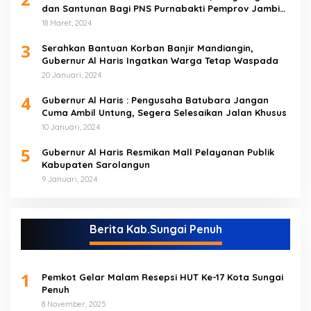
dan Santunan Bagi PNS Purnabakti Pemprov Jambi
Yang Berada di Sarolangun
18 Maret, 2024
3
Serahkan Bantuan Korban Banjir Mandiangin,
Gubernur Al Haris Ingatkan Warga Tetap Waspada
20 Januari, 2024
4
Gubernur Al Haris : Pengusaha Batubara Jangan
Cuma Ambil Untung, Segera Selesaikan Jalan Khusus
10 Januari, 2024
5
Gubernur Al Haris Resmikan Mall Pelayanan Publik
Kabupaten Sarolangun
9 Januari, 2024
Berita Kab.Sungai Penuh
1
Pemkot Gelar Malam Resepsi HUT Ke-17 Kota Sungai
Penuh
8 November, 2025