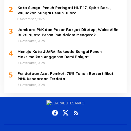
2
Kota Sungai Penuh Peringati HUT 17, Spirit Baru,
Wujudkan Sungai Penuh Juara
8 November, 2025
3
Jambore PKK dan Pasar Rakyat Ditutup, Wako Alfin:
Bukti Nyata Peran PKK dalam Mengerak
Perekonomian Masyarakat
7 November, 2025
4
Menuju Kota JUARA: Bakeuda Sungai Penuh
Maksimalkan Anggaran Demi Rakyat
7 November, 2025
5
Pendataan Aset Pemkot: 78% Tanah Bersertifikat,
98% Kendaraan Terdata
7 November, 2025