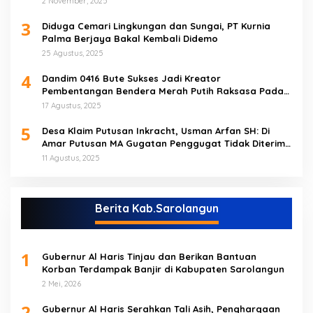
2 November, 2025
3
Diduga Cemari Lingkungan dan Sungai, PT Kurnia
Palma Berjaya Bakal Kembali Didemo
25 Agustus, 2025
4
Dandim 0416 Bute Sukses Jadi Kreator
Pembentangan Bendera Merah Putih Raksasa Pada
Peringatan HUT RI ke 80 di Tebo
17 Agustus, 2025
5
Desa Klaim Putusan Inkracht, Usman Arfan SH: Di
Amar Putusan MA Gugatan Penggugat Tidak Diterima
(NO)
11 Agustus, 2025
Berita Kab.Sarolangun
1
Gubernur Al Haris Tinjau dan Berikan Bantuan
Korban Terdampak Banjir di Kabupaten Sarolangun
2 Mei, 2026
2
Gubernur Al Haris Serahkan Tali Asih, Penghargaan