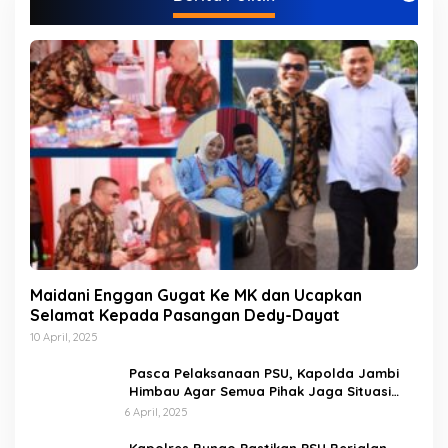
r
i
Maidani Enggan Gugat Ke MK dan Ucapkan
Selamat Kepada Pasangan Dedy-Dayat
10 April, 2025
Pasca Pelaksanaan PSU, Kapolda Jambi
Himbau Agar Semua Pihak Jaga Situasi
Kamtibmas
6 April, 2025