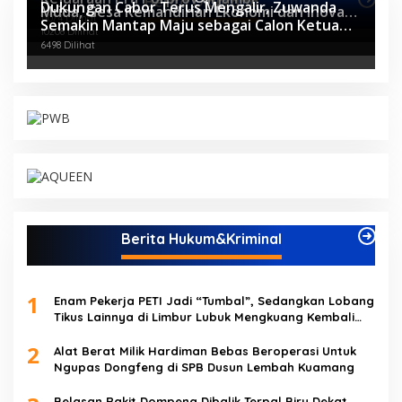
Berita Olahraga
Dukungan Cabor Terus Mengalir, Zuwanda
Muda, Gesa Kemandirian Ekonomi dan Inovasi
11074 Dilihat
Semakin Mantap Maju sebagai Calon Ketua
Desa
10208 Dilihat
KONI
6498 Dilihat
Berita Hukum&Kriminal
1
Enam Pekerja PETI Jadi “Tumbal”, Sedangkan Lobang
Tikus Lainnya di Limbur Lubuk Mengkuang Kembali
Beroperasi
2
Alat Berat Milik Hardiman Bebas Beroperasi Untuk
Ngupas Dongfeng di SPB Dusun Lembah Kuamang
Belasan Rakit Dompeng Dibalik Terpal Biru Dekat