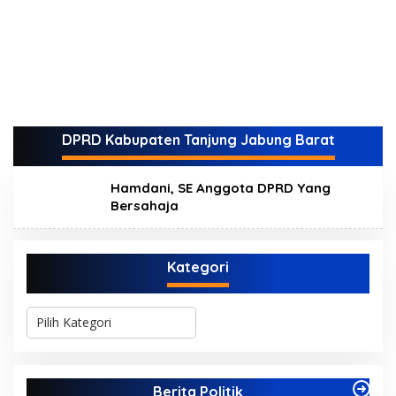
DPRD Kabupaten Tanjung Jabung Barat
Hamdani, SE Anggota DPRD Yang
Bersahaja
Kategori
K
a
t
e
g
Berita Politik
o