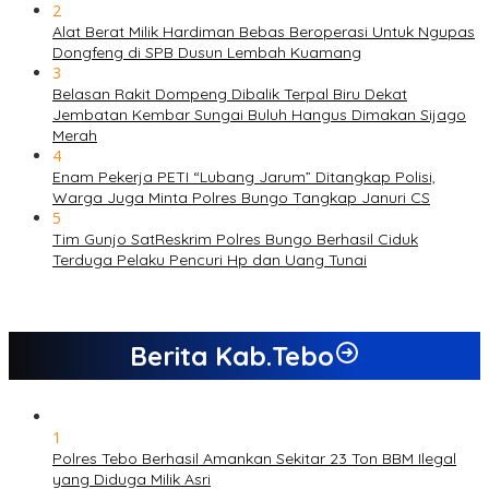
2
Alat Berat Milik Hardiman Bebas Beroperasi Untuk Ngupas
Dongfeng di SPB Dusun Lembah Kuamang
3
Belasan Rakit Dompeng Dibalik Terpal Biru Dekat
Jembatan Kembar Sungai Buluh Hangus Dimakan Sijago
Merah
4
Enam Pekerja PETI “Lubang Jarum” Ditangkap Polisi,
Warga Juga Minta Polres Bungo Tangkap Januri CS
5
Tim Gunjo SatReskrim Polres Bungo Berhasil Ciduk
Terduga Pelaku Pencuri Hp dan Uang Tunai
Berita Kab.Tebo
1
Polres Tebo Berhasil Amankan Sekitar 23 Ton BBM Ilegal
yang Diduga Milik Asri