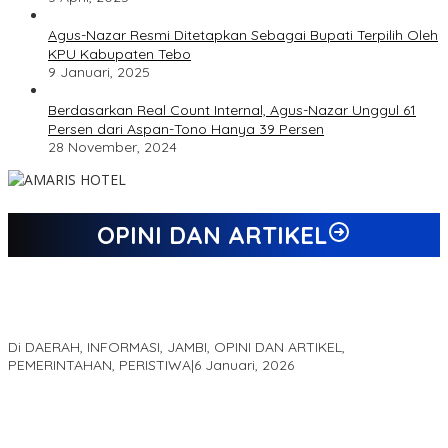
Agus-Nazar Resmi Ditetapkan Sebagai Bupati Terpilih Oleh
KPU Kabupaten Tebo
9 Januari, 2025
Berdasarkan Real Count Internal, Agus-Nazar Unggul 61
Persen dari Aspan-Tono Hanya 39 Persen
28 November, 2024
OPINI DAN ARTIKEL
Jejak 69 Tahun dan Manifesto Pembaharuan di Era Al Haris –
Sani
Di DAERAH, INFORMASI, JAMBI, OPINI DAN ARTIKEL,
PEMERINTAHAN, PERISTIWA
|
6 Januari, 2026
Kinerja Terukur dan Dampak Nyata: Mengapa Al Haris Disebut
sebagai Salah Satu Gubernur Paling Efektif di Indonesia Tahun
2025