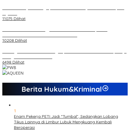
20 Atlet Muaythai Sungaipenuh Akan Ikuti Kejuaraan Pra Porprov
di Jambi
11075 Dilihat
Koordinator PMMD Yogyakarta Seru Kaum Muda, Gesa
Kemandirian Ekonomi dan Inovasi Desa
10208 Dilihat
Dukungan Cabor Terus Mengalir, Zuwanda Semakin Mantap Maju
sebagai Calon Ketua KONI
6498 Dilihat
Berita Hukum&Kriminal
1
Enam Pekerja PETI Jadi “Tumbal”, Sedangkan Lobang
Tikus Lainnya di Limbur Lubuk Mengkuang Kembali
Beroperasi