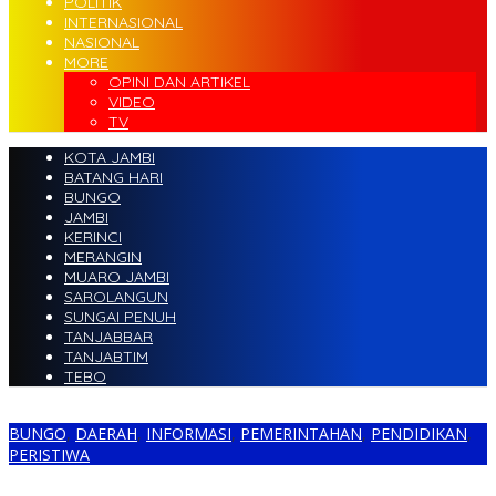
POLITIK
INTERNASIONAL
NASIONAL
MORE
OPINI DAN ARTIKEL
VIDEO
TV
KOTA JAMBI
BATANG HARI
BUNGO
JAMBI
KERINCI
MERANGIN
MUARO JAMBI
SAROLANGUN
SUNGAI PENUH
TANJABBAR
TANJABTIM
TEBO
BUNGO
,
DAERAH
,
INFORMASI
,
PEMERINTAHAN
,
PENDIDIKAN
,
PERISTIWA
Diduga, Ratusan Juta Beasiswa PIP Siswa MAN 3 Bungo