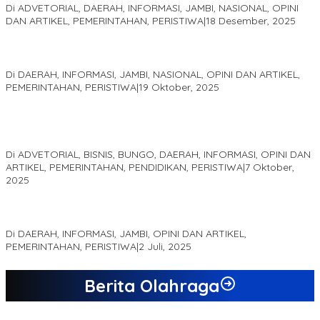
Di ADVETORIAL, DAERAH, INFORMASI, JAMBI, NASIONAL, OPINI
DAN ARTIKEL, PEMERINTAHAN, PERISTIWA
|
18 Desember, 2025
Pelaminan Pengantin dan Baju Adat Melayu Jambi, Refleksi
Akademis Seminar Lembaga Adat Melayu (LAM) Jambi
Di DAERAH, INFORMASI, JAMBI, NASIONAL, OPINI DAN ARTIKEL,
PEMERINTAHAN, PERISTIWA
|
19 Oktober, 2025
Kampus IAK Setih Setio Raih Hibah PKM PMM Melalui
Optimalisasi Produk Unggulan Desa Berbasis Digital di Desa
Suka Jaya
Di ADVETORIAL, BISNIS, BUNGO, DAERAH, INFORMASI, OPINI DAN
ARTIKEL, PEMERINTAHAN, PENDIDIKAN, PERISTIWA
|
7 Oktober,
2025
MEWUJUDKAN KEPARIWISATAAN KAWASAN KOMPLEK CANDI
MUARO JAMBI SEBAGAI SUMBER PERTUMBUHAN EKONOMI BARU
Di DAERAH, INFORMASI, JAMBI, OPINI DAN ARTIKEL,
PEMERINTAHAN, PERISTIWA
|
2 Juli, 2025
Berita Olahraga