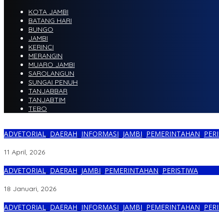
KOTA JAMBI
BATANG HARI
BUNGO
JAMBI
KERINCI
MERANGIN
MUARO JAMBI
SAROLANGUN
SUNGAI PENUH
TANJABBAR
TANJABTIM
TEBO
ADVETORIAL
,
DAERAH
,
INFORMASI
,
JAMBI
,
PEMERINTAHAN
,
PER
Resmi Dibuka! Liga 4 Jambi 2026 Bergulir di Stadion Swarnabhumi,
11 April, 2026
ADVETORIAL
,
DAERAH
,
JAMBI
,
PEMERINTAHAN
,
PERISTIWA
Terkait Pengeroyokan Guru, Jubir Pemprov Jambi Bantah Gubernur 
18 Januari, 2026
ADVETORIAL
,
DAERAH
,
INFORMASI
,
JAMBI
,
PEMERINTAHAN
,
PER
Peran dan Fungsi Staf Ahli Kepala Daerah dalam Administrasi Pe