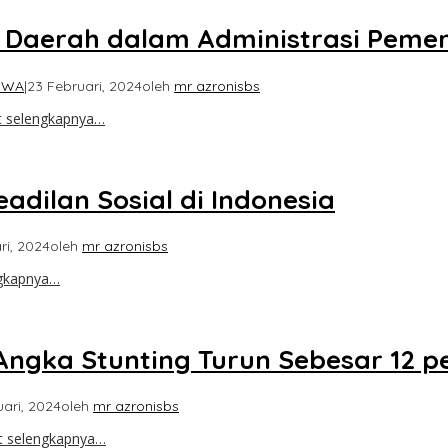
a Daerah dalam Administrasi Peme
IWA
|
23 Februari, 2024
oleh
mr azronisbs
t selengkapnya…
adilan Sosial di Indonesia
ri, 2024
oleh
mr azronisbs
ngkapnya…
ngka Stunting Turun Sebesar 12 pe
uari, 2024
oleh
mr azronisbs
t selengkapnya…