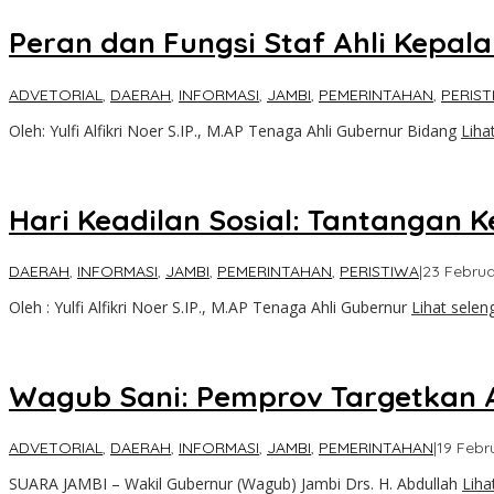
Peran dan Fungsi Staf Ahli Kepal
ADVETORIAL
,
DAERAH
,
INFORMASI
,
JAMBI
,
PEMERINTAHAN
,
PERIST
Oleh: Yulfi Alfikri Noer S.IP., M.AP Tenaga Ahli Gubernur Bidang
Liha
Hari Keadilan Sosial: Tantangan Ke
DAERAH
,
INFORMASI
,
JAMBI
,
PEMERINTAHAN
,
PERISTIWA
|
23 Februa
Oleh : Yulfi Alfikri Noer S.IP., M.AP Tenaga Ahli Gubernur
Lihat sele
Wagub Sani: Pemprov Targetkan A
ADVETORIAL
,
DAERAH
,
INFORMASI
,
JAMBI
,
PEMERINTAHAN
|
19 Febr
SUARA JAMBI – Wakil Gubernur (Wagub) Jambi Drs. H. Abdullah
Liha