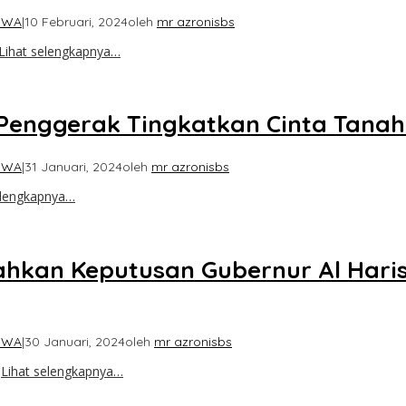
IWA
|
10 Februari, 2024
oleh
mr azronisbs
Lihat selengkapnya…
Penggerak Tingkatkan Cinta Tanah
IWA
|
31 Januari, 2024
oleh
mr azronisbs
elengkapnya…
ahkan Keputusan Gubernur Al Hari
IWA
|
30 Januari, 2024
oleh
mr azronisbs
g
Lihat selengkapnya…