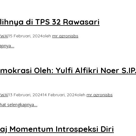
lihnya di TPS 32 Rawasari
IWA
|
15 Februari, 2024
oleh
mr azronisbs
kapnya…
krasi Oleh: Yulfi Alfikri Noer S.IP
IWA
|
13 Februari, 2024
14 Februari, 2024
oleh
mr azronisbs
ihat selengkapnya…
raj Momentum Introspeksi Diri