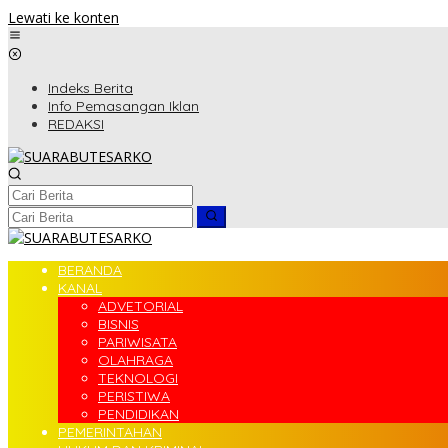
Lewati ke konten
Indeks Berita
Info Pemasangan Iklan
REDAKSI
BERANDA
KANAL
ADVETORIAL
BISNIS
PARIWISATA
OLAHRAGA
TEKNOLOGI
PERISTIWA
PENDIDIKAN
PEMERINTAHAN