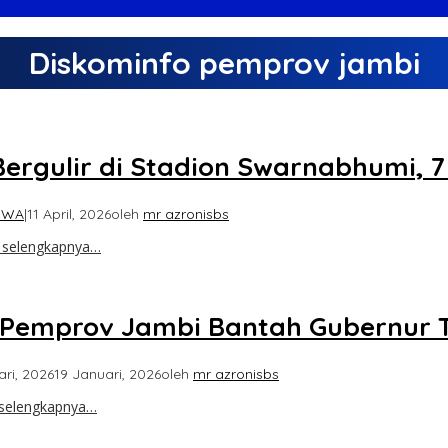
Diskominfo pemprov jambi
ergulir di Stadion Swarnabhumi, 7
IWA
|
11 April, 2026
oleh
mr azronisbs
t selengkapnya…
 Pemprov Jambi Bantah Gubernur Tu
ari, 2026
19 Januari, 2026
oleh
mr azronisbs
 selengkapnya…