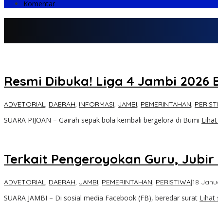
Komentar
Resmi Dibuka! Liga 4 Jambi 2026 B
ADVETORIAL
,
DAERAH
,
INFORMASI
,
JAMBI
,
PEMERINTAHAN
,
PERIST
SUARA PIJOAN – Gairah sepak bola kembali bergelora di Bumi
Liha
Terkait Pengeroyokan Guru, Jubir
ADVETORIAL
,
DAERAH
,
JAMBI
,
PEMERINTAHAN
,
PERISTIWA
|
18 Janu
SUARA JAMBI – Di sosial media Facebook (FB), beredar surat
Lihat