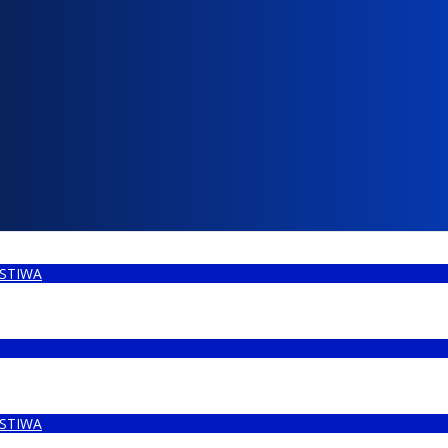
ISTIWA
 7 Klub Siap Rebut Tiket Nasional
Tulis Surat Terbuka ke Presiden
ISTIWA
merintahan