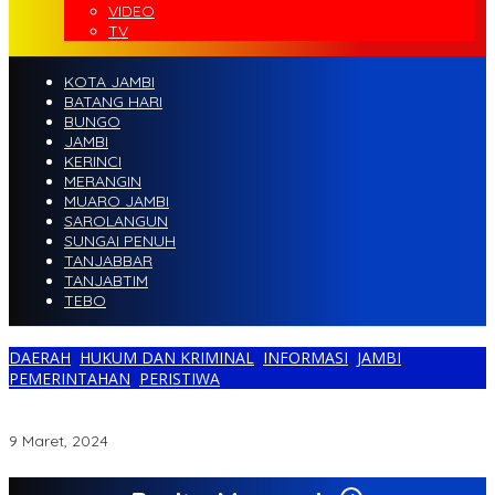
VIDEO
TV
KOTA JAMBI
BATANG HARI
BUNGO
JAMBI
KERINCI
MERANGIN
MUARO JAMBI
SAROLANGUN
SUNGAI PENUH
TANJABBAR
TANJABTIM
TEBO
DAERAH
,
HUKUM DAN KRIMINAL
,
INFORMASI
,
JAMBI
,
PEMERINTAHAN
,
PERISTIWA
2 Bulan Terakhir, Polda Jambi Berhasil Amankan Belasan
Tersangka dan 9,5 Kg Sabu
9 Maret, 2024