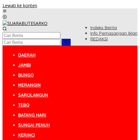
Lewati ke konten
Indeks Berita
Info Pemasangan Iklan
REDAKSI
DAERAH
JAMBI
BUNGO
MERANGIN
SAROLANGUN
TEBO
BATANG HARI
SUNGAI PENUH
KERINCI