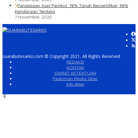
5
Pendataan Aset Pemkot: 78% Tanah Bersertifikat, 98%
Kendaraan Terdata
7 November, 2025
suarabutesarko.com © Copyright 2021, All Rights Reserved
REDAKSI
KONTAK
SYARAT KETENTUAN
Pedoman Media Siber
Info Iklan