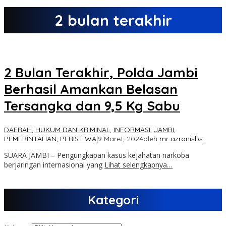
2 bulan terakhir
2 Bulan Terakhir, Polda Jambi
Berhasil Amankan Belasan
Tersangka dan 9,5 Kg Sabu
DAERAH
,
HUKUM DAN KRIMINAL
,
INFORMASI
,
JAMBI
,
PEMERINTAHAN
,
PERISTIWA
|
9 Maret, 2024
oleh
mr azronisbs
SUARA JAMBI – Pengungkapan kasus kejahatan narkoba
berjaringan internasional yang
Lihat selengkapnya…
Kategori