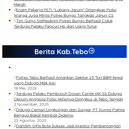
Merah
4
Enam Pekerja PETI “Lubang Jarum” Ditangkap Polisi,
Warga Juga Minta Polres Bungo Tangkap Januri CS
5
Tim Gunjo SatReskrim Polres Bungo Berhasil Ciduk
Terduga Pelaku Pencuri Hp dan Uang Tunai
Berita Kab.Tebo
1
Polres Tebo Berhasil Amankan Sekitar 23 Ton BBM Ilegal
yang Diduga Milik Asri
18 Mei, 2026
2
Terduga Pelaku Pembunuh Dosen Cantik IAK SS Diduga
Oknum Anggota Polisi Akhirnya Diringkus di Tebo Tengah
2 November, 2025
3
Diduga Cemari Lingkungan dan Sungai, PT Kurnia Palma
Berjaya Bakal Kembali Didemo
25 Agustus, 2025
4
Dandim 0416 Bute Sukses Jadi Kreator Pembentangan