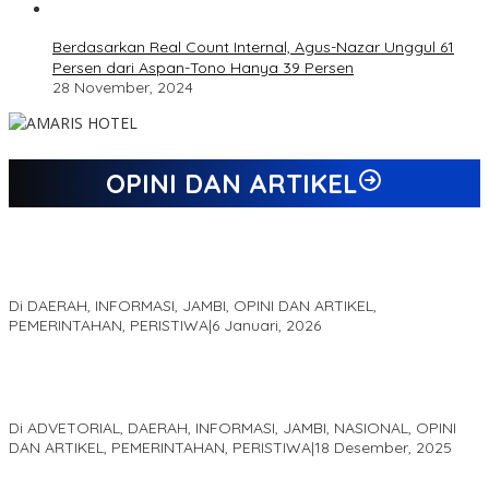
Berdasarkan Real Count Internal, Agus-Nazar Unggul 61
Persen dari Aspan-Tono Hanya 39 Persen
28 November, 2024
OPINI DAN ARTIKEL
Jejak 69 Tahun dan Manifesto Pembaharuan di Era Al Haris –
Sani
Di DAERAH, INFORMASI, JAMBI, OPINI DAN ARTIKEL,
PEMERINTAHAN, PERISTIWA
|
6 Januari, 2026
Kinerja Terukur dan Dampak Nyata: Mengapa Al Haris Disebut
sebagai Salah Satu Gubernur Paling Efektif di Indonesia Tahun
2025
Di ADVETORIAL, DAERAH, INFORMASI, JAMBI, NASIONAL, OPINI
DAN ARTIKEL, PEMERINTAHAN, PERISTIWA
|
18 Desember, 2025
Pelaminan Pengantin dan Baju Adat Melayu Jambi, Refleksi