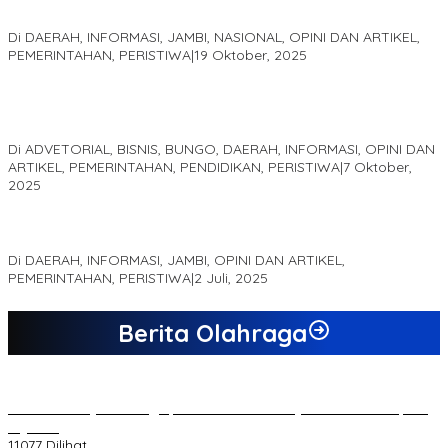
Akademis Seminar Lembaga Adat Melayu (LAM) Jambi
Di DAERAH, INFORMASI, JAMBI, NASIONAL, OPINI DAN ARTIKEL,
PEMERINTAHAN, PERISTIWA
|
19 Oktober, 2025
Kampus IAK Setih Setio Raih Hibah PKM PMM Melalui
Optimalisasi Produk Unggulan Desa Berbasis Digital di Desa
Suka Jaya
Di ADVETORIAL, BISNIS, BUNGO, DAERAH, INFORMASI, OPINI DAN
ARTIKEL, PEMERINTAHAN, PENDIDIKAN, PERISTIWA
|
7 Oktober,
2025
MEWUJUDKAN KEPARIWISATAAN KAWASAN KOMPLEK CANDI
MUARO JAMBI SEBAGAI SUMBER PERTUMBUHAN EKONOMI BARU
Di DAERAH, INFORMASI, JAMBI, OPINI DAN ARTIKEL,
PEMERINTAHAN, PERISTIWA
|
2 Juli, 2025
Berita Olahraga
20 Atlet Muaythai Sungaipenuh Akan Ikuti Kejuaraan Pra Porprov
di Jambi
11077 Dilihat