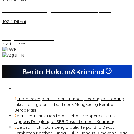
Koordinator PMMD Yogyakarta Seru Kaum Muda, Gesa
Kemandirian Ekonomi dan Inovasi Desa
10211 Dilihat
Dukungan Cabor Terus Mengalir, Zuwanda Semakin Mantap Maju
sebagai Calon Ketua KONI
6501 Dilihat
Berita Hukum&Kriminal
1
Enam Pekerja PETI Jadi “Tumbal”, Sedangkan Lobang
Tikus Lainnya di Limbur Lubuk Mengkuang Kembali
Beroperasi
2
Alat Berat Milik Hardiman Bebas Beroperasi Untuk
Ngupas Dongfeng di SPB Dusun Lembah Kuamang
3
Belasan Rakit Dompeng Dibalik Terpal Biru Dekat
Jembatan Kembar Sungai Buluh Hangus Dimakan Sijago