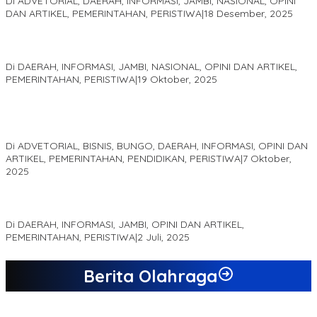
Di ADVETORIAL, DAERAH, INFORMASI, JAMBI, NASIONAL, OPINI
DAN ARTIKEL, PEMERINTAHAN, PERISTIWA
|
18 Desember, 2025
Pelaminan Pengantin dan Baju Adat Melayu Jambi, Refleksi
Akademis Seminar Lembaga Adat Melayu (LAM) Jambi
Di DAERAH, INFORMASI, JAMBI, NASIONAL, OPINI DAN ARTIKEL,
PEMERINTAHAN, PERISTIWA
|
19 Oktober, 2025
Kampus IAK Setih Setio Raih Hibah PKM PMM Melalui
Optimalisasi Produk Unggulan Desa Berbasis Digital di Desa
Suka Jaya
Di ADVETORIAL, BISNIS, BUNGO, DAERAH, INFORMASI, OPINI DAN
ARTIKEL, PEMERINTAHAN, PENDIDIKAN, PERISTIWA
|
7 Oktober,
2025
MEWUJUDKAN KEPARIWISATAAN KAWASAN KOMPLEK CANDI
MUARO JAMBI SEBAGAI SUMBER PERTUMBUHAN EKONOMI BARU
Di DAERAH, INFORMASI, JAMBI, OPINI DAN ARTIKEL,
PEMERINTAHAN, PERISTIWA
|
2 Juli, 2025
Berita Olahraga