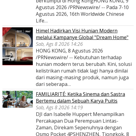
berkumpul di Hong KongHONG KONG, 9
Agustus 2026 /PRNewswire/ -- Pada 7-10
Agustus 2026, 16th Worldwide Chinese
Life…
Himel Hadirkan Visi Hunian Modern
melalui Kampanye Global "Dream Home"
Sab, Ags 8 2026 14:26
HONG KONG, 8 Agustus 2026
/PRNewswire/ -- Kebutuhan terhadap
hunian modern terus berubah. Kini, solusi
kelistrikan rumah tidak lagi hanya dinilai
dari masing-masing produk, namun juga
dari seberapa…
FAMILIARITÉ: Ketika Sinema dan Sastra
Bertemu dalam Sebuah Karya Puitis
Sab, Ags 8 2026 14:19
DJI dan Isabelle Huppert Menampilkan
Percakapan Dua Perempuan Lintas-
Zaman, Direkam Sepenuhnya dengan
Osmo Pocket 4PSHENZHEN, Tiongkok, 8