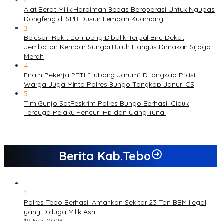
Alat Berat Milik Hardiman Bebas Beroperasi Untuk Ngupas
Dongfeng di SPB Dusun Lembah Kuamang
3
Belasan Rakit Dompeng Dibalik Terpal Biru Dekat
Jembatan Kembar Sungai Buluh Hangus Dimakan Sijago
Merah
4
Enam Pekerja PETI “Lubang Jarum” Ditangkap Polisi,
Warga Juga Minta Polres Bungo Tangkap Januri CS
5
Tim Gunjo SatReskrim Polres Bungo Berhasil Ciduk
Terduga Pelaku Pencuri Hp dan Uang Tunai
Berita Kab.Tebo
1
Polres Tebo Berhasil Amankan Sekitar 23 Ton BBM Ilegal
yang Diduga Milik Asri
18 Mei, 2026