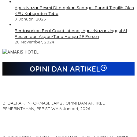
Agus-Nazar Resmi Ditetapkan Sebagai Bupati Terpilih Oleh
KPU Kabupaten Tebo
9 Januari, 2025
Berdasarkan Real Count Internal, Agus-Nazar Unggul 61
Persen dari Aspan-Tono Hanya 39 Persen
28 November, 2024
OPINI DAN ARTIKEL
Jejak 69 Tahun dan Manifesto Pembaharuan di Era Al Haris –
Sani
Di DAERAH, INFORMASI, JAMBI, OPINI DAN ARTIKEL,
PEMERINTAHAN, PERISTIWA
|
6 Januari, 2026
Kinerja Terukur dan Dampak Nyata: Mengapa Al Haris Disebut
sebagai Salah Satu Gubernur Paling Efektif di Indonesia Tahun
2025