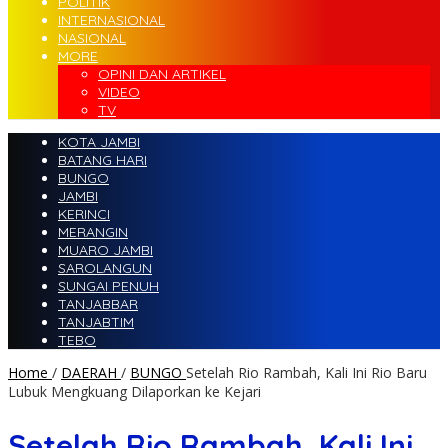
POLITIK
INTERNASIONAL
NASIONAL
MORE
OPINI DAN ARTIKEL
VIDEO
TV
KOTA JAMBI
BATANG HARI
BUNGO
JAMBI
KERINCI
MERANGIN
MUARO JAMBI
SAROLANGUN
SUNGAI PENUH
TANJABBAR
TANJABTIM
TEBO
Home
/
DAERAH
/
BUNGO
Setelah Rio Rambah, Kali Ini Rio Baru
Lubuk Mengkuang Dilaporkan ke Kejari
Setelah Rio Rambah, Kali Ini