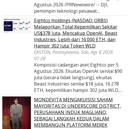
Agustus 2026 /PRNewswire/ -- DJI,
pemimpin teknologi pesawat…
Eightco Holdings (NASDAQ: ORBS)
Melaporkan Total Kepemilikan Sekitar
US$378 Juta, Mencakup OpenAI, Beast
Industries, Lebih dari 16.000 ETH, dan
Hampir 302 Juta Token WLD
EASTON, Pennsylvania, Sab, Ags 8 2026
01:28
Komposisi cadangan aset Eightco per 5
Agustus 2026: Ekuitas OpenAI senilai $90
juta (secara tidak langsung), ekuitas
Beast Industries senilai $18 juta, 16.278
ETH, kepemilikan hampir 302 juta WLD,…
MONDEVITA MENGAKUISISI SAHAM
MAYORITAS DI UNDERSCORE DISTRICT,
PERUSAHAAN INDUK MAGLIANO,
SEBAGAI LANGKAH KEDUA DALAM
MEMBANGUN PLATFORM MEREK