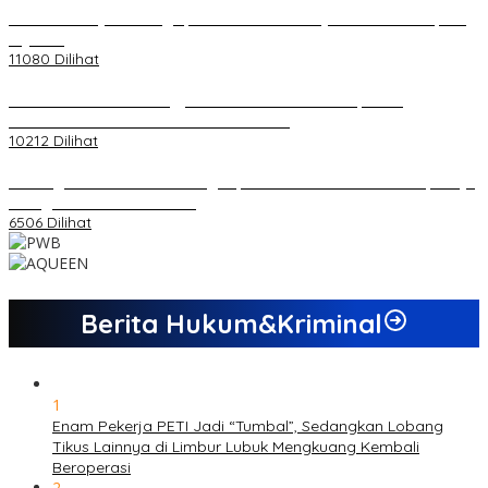
20 Atlet Muaythai Sungaipenuh Akan Ikuti Kejuaraan Pra Porprov
di Jambi
11080 Dilihat
Koordinator PMMD Yogyakarta Seru Kaum Muda, Gesa
Kemandirian Ekonomi dan Inovasi Desa
10212 Dilihat
Dukungan Cabor Terus Mengalir, Zuwanda Semakin Mantap Maju
sebagai Calon Ketua KONI
6506 Dilihat
Berita Hukum&Kriminal
1
Enam Pekerja PETI Jadi “Tumbal”, Sedangkan Lobang
Tikus Lainnya di Limbur Lubuk Mengkuang Kembali
Beroperasi
2