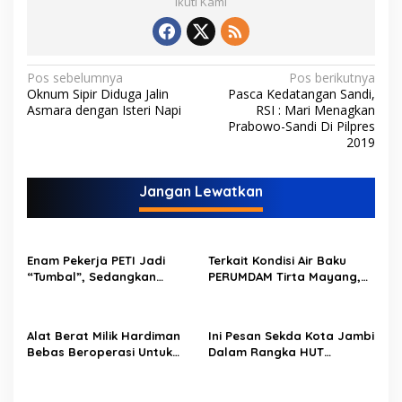
Ikuti Kami
N
Pos sebelumnya
Pos berikutnya
Oknum Sipir Diduga Jalin
Pasca Kedatangan Sandi,
a
Asmara dengan Isteri Napi
RSI : Mari Menagkan
v
Prabowo-Sandi Di Pilpres
2019
i
g
Jangan Lewatkan
a
s
i
Enam Pekerja PETI Jadi
Terkait Kondisi Air Baku
p
“Tumbal”, Sedangkan
PERUMDAM Tirta Mayang,
Lobang Tikus Lainnya di
Ini Jawaban Dirut
o
Limbur Lubuk Mengkuang
PERUMDAM
Kembali Beroperasi
s
Alat Berat Milik Hardiman
Ini Pesan Sekda Kota Jambi
Bebas Beroperasi Untuk
Dalam Rangka HUT
Ngupas Dongfeng di SPB
PERUMDAM Kota Jambi Ke-
Dusun Lembah Kuamang
52