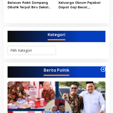
Belasan Rakit Dompeng
Keluarga Oknum Pejabat
Dibalik Terpal Biru Dekat
Dapat Gaji Besar,
Jembatan Kembar Sungai
Beberapa PPPK Paruh
Buluh Hangus Dimakan
Waktu di Bappeda Merasa
Sijago Merah
di Anak Tirikan
Kategori
K
a
t
e
g
Berita Politik
o
r
i