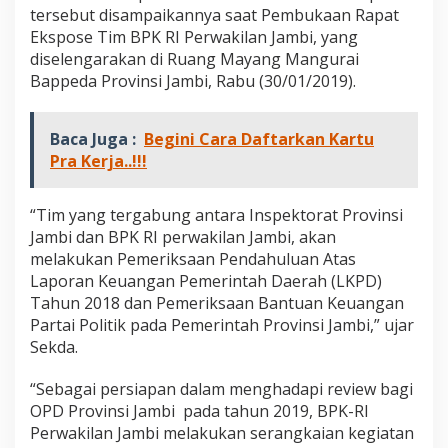
r
tersebut disampaikannya saat Pembukaan Rapat
a
Ekspose Tim BPK RI Perwakilan Jambi, yang
p
diselengarakan di Ruang Mayang Mangurai
H
Bappeda Provinsi Jambi, Rabu (30/01/2019).
a
s
i
l
Baca Juga :
Begini Cara Daftarkan Kartu
P
Pra Kerja..!!!
e
m
e
“Tim yang tergabung antara Inspektorat Provinsi
r
Jambi dan BPK RI perwakilan Jambi, akan
i
melakukan Pemeriksaan Pendahuluan Atas
k
s
Laporan Keuangan Pemerintah Daerah (LKPD)
a
Tahun 2018 dan Pemeriksaan Bantuan Keuangan
a
Partai Politik pada Pemerintah Provinsi Jambi,” ujar
n
Sekda.
A
P
B
“Sebagai persiapan dalam menghadapi review bagi
D
OPD Provinsi Jambi pada tahun 2019, BPK-RI
P
Perwakilan Jambi melakukan serangkaian kegiatan
r