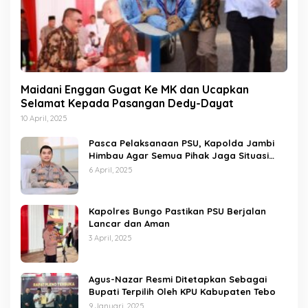
Maidani Enggan Gugat Ke MK dan Ucapkan
Selamat Kepada Pasangan Dedy-Dayat
10 April, 2025
Pasca Pelaksanaan PSU, Kapolda Jambi
Himbau Agar Semua Pihak Jaga Situasi
Kamtibmas
6 April, 2025
Kapolres Bungo Pastikan PSU Berjalan
Lancar dan Aman
3 April, 2025
Agus-Nazar Resmi Ditetapkan Sebagai
Bupati Terpilih Oleh KPU Kabupaten Tebo
9 Januari, 2025