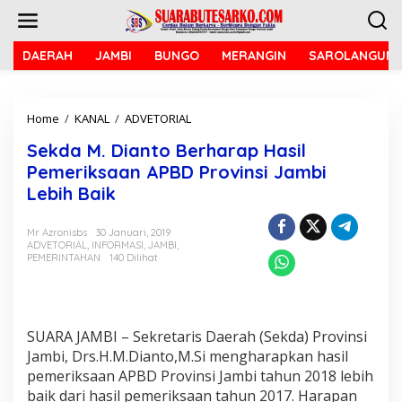
L
e
w
a
DAERAH
JAMBI
BUNGO
MERANGIN
SAROLANGUN
t
i
k
Home
/
KANAL
/
ADVETORIAL
S
e
e
k
Sekda M. Dianto Berharap Hasil
k
o
d
n
Pemeriksaan APBD Provinsi Jambi
a
t
Lebih Baik
M
e
.
n
D
Mr Azronisbs
30 Januari, 2019
ADVETORIAL
,
INFORMASI
,
JAMBI
,
i
PEMERINTAHAN
140 Dilihat
a
n
t
o
B
SUARA JAMBI – Sekretaris Daerah (Sekda) Provinsi
e
Jambi, Drs.H.M.Dianto,M.Si mengharapkan hasil
r
pemeriksaan APBD Provinsi Jambi tahun 2018 lebih
h
a
baik dari hasil pemeriksaan tahun 2017. Harapan