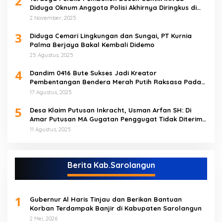
2
Diduga Oknum Anggota Polisi Akhirnya Diringkus di
Tebo Tengah
2 November, 2025
3
Diduga Cemari Lingkungan dan Sungai, PT Kurnia
Palma Berjaya Bakal Kembali Didemo
25 Agustus, 2025
4
Dandim 0416 Bute Sukses Jadi Kreator
Pembentangan Bendera Merah Putih Raksasa Pada
Peringatan HUT RI ke 80 di Tebo
17 Agustus, 2025
5
Desa Klaim Putusan Inkracht, Usman Arfan SH: Di
Amar Putusan MA Gugatan Penggugat Tidak Diterima
(NO)
11 Agustus, 2025
Berita Kab.Sarolangun
1
Gubernur Al Haris Tinjau dan Berikan Bantuan
Korban Terdampak Banjir di Kabupaten Sarolangun
2 Mei, 2026