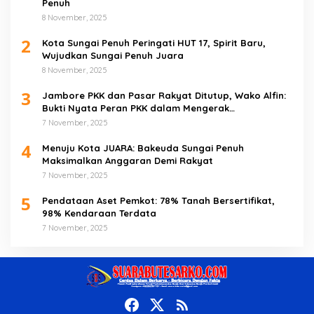
Penuh
8 November, 2025
2
Kota Sungai Penuh Peringati HUT 17, Spirit Baru,
Wujudkan Sungai Penuh Juara
8 November, 2025
3
Jambore PKK dan Pasar Rakyat Ditutup, Wako Alfin:
Bukti Nyata Peran PKK dalam Mengerak
Perekonomian Masyarakat
7 November, 2025
4
Menuju Kota JUARA: Bakeuda Sungai Penuh
Maksimalkan Anggaran Demi Rakyat
7 November, 2025
5
Pendataan Aset Pemkot: 78% Tanah Bersertifikat,
98% Kendaraan Terdata
7 November, 2025