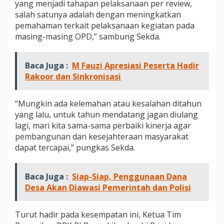
yang menjadi tahapan pelaksanaan per review,
o
salah satunya adalah dengan meningkatkan
v
i
pemahaman terkait pelaksanaan kegiatan pada
n
masing-masing OPD,” sambung Sekda.
s
i
J
Baca Juga :
M Fauzi Apresiasi Peserta Hadir
a
Rakoor dan Sinkronisasi
m
b
i
“Mungkin ada kelemahan atau kesalahan ditahun
L
e
yang lalu, untuk tahun mendatang jagan diulang
b
lagi, mari kita sama-sama perbaiki kinerja agar
i
pembangunan dan kesejahteraan masyarakat
h
dapat tercapai,” pungkas Sekda.
B
a
i
Baca Juga :
Siap-Siap, Penggunaan Dana
k
Desa Akan Diawasi Pemerintah dan Polisi
Turut hadir pada kesempatan ini, Ketua Tim