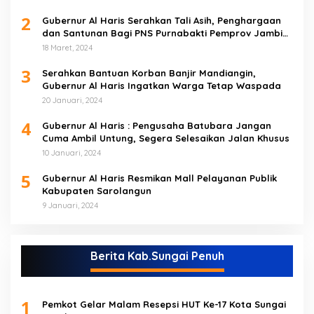
2
Gubernur Al Haris Serahkan Tali Asih, Penghargaan
dan Santunan Bagi PNS Purnabakti Pemprov Jambi
Yang Berada di Sarolangun
18 Maret, 2024
3
Serahkan Bantuan Korban Banjir Mandiangin,
Gubernur Al Haris Ingatkan Warga Tetap Waspada
20 Januari, 2024
4
Gubernur Al Haris : Pengusaha Batubara Jangan
Cuma Ambil Untung, Segera Selesaikan Jalan Khusus
10 Januari, 2024
5
Gubernur Al Haris Resmikan Mall Pelayanan Publik
Kabupaten Sarolangun
9 Januari, 2024
Berita Kab.Sungai Penuh
1
Pemkot Gelar Malam Resepsi HUT Ke-17 Kota Sungai