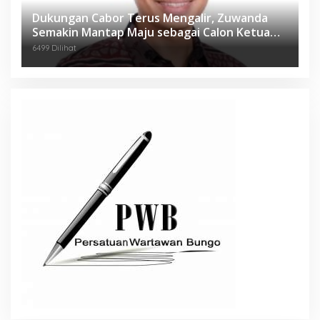
Dukungan Cabor Terus Mengalir, Zuwanda
Semakin Mantap Maju sebagai Calon Ketua
KONI
6499 Dilihat