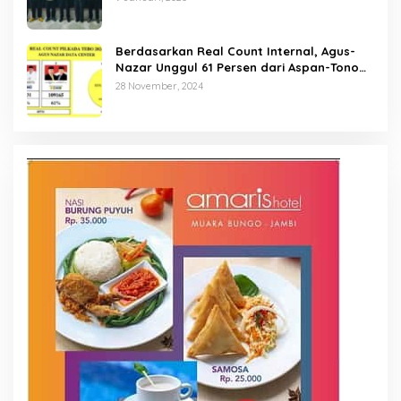
Berdasarkan Real Count Internal, Agus-
Nazar Unggul 61 Persen dari Aspan-Tono
Hanya 39 Persen
28 November, 2024