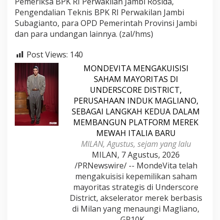
Pemeriksa BPK RI Perwakilan Jambi Rosida,
Pengendalian Teknis BPK RI Perwakilan Jambi
Subagianto, para OPD Pemerintah Provinsi Jambi
dan para undangan lainnya. (zal/hms)
Post Views:
140
MONDEVITA MENGAKUISISI
SAHAM MAYORITAS DI
UNDERSCORE DISTRICT,
PERUSAHAAN INDUK MAGLIANO,
SEBAGAI LANGKAH KEDUA DALAM
MEMBANGUN PLATFORM MEREK
MEWAH ITALIA BARU
MILAN, Agustus, sejam yang lalu
MILAN, 7 Agustus, 2026
/PRNewswire/ -- MondeVita telah
mengakuisisi kepemilikan saham
mayoritas strategis di Underscore
District, akselerator merek berbasis
di Milan yang menaungi Magliano,
GR10K,…