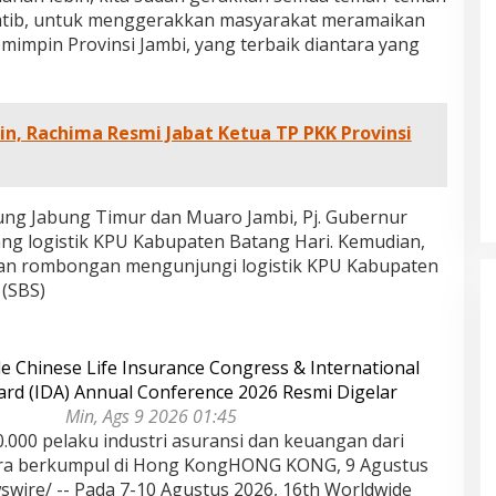
amtib, untuk menggerakkan masyarakat meramaikan
emimpin Provinsi Jambi, yang terbaik diantara yang
in, Rachima Resmi Jabat Ketua TP PKK Provinsi
njung Jabung Timur dan Muaro Jambi, Pj. Gubernur
g logistik KPU Kabupaten Batang Hari. Kemudian,
 dan rombongan mengunjungi logistik KPU Kabupaten
 (SBS)
e Chinese Life Insurance Congress & International
rd (IDA) Annual Conference 2026 Resmi Digelar
Min, Ags 9 2026 01:45
dan Dampak
Pelaminan Pengantin dan Baju
0.000 pelaku industri asuransi dan keuangan dari
l Haris Disebut
Adat Melayu Jambi, Refleksi
ra berkumpul di Hong KongHONG KONG, 9 Agustus
tu Gubernur
Akademis Seminar Lembaga Adat
INFORMASI, JAMBI,
Di DAERAH, INFORMASI, JAMBI, NASIONAL, OPINI
wire/ -- Pada 7-10 Agustus 2026, 16th Worldwide
IKEL, PEMERINTAHAN,
DAN ARTIKEL, PEMERINTAHAN, PERISTIWA
|
19