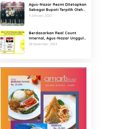
Agus-Nazar Resmi Ditetapkan
Sebagai Bupati Terpilih Oleh
KPU Kabupaten Tebo
9 Januari, 2025
Berdasarkan Real Count
Internal, Agus-Nazar Unggul
61 Persen dari Aspan-Tono
28 November, 2024
Hanya 39 Persen