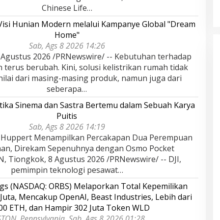
Indonesia Tahun
Melayu (LAM) Jambi
r, 2025
Oktober, 2025
Chinese Life…
Visi Hunian Modern melalui Kampanye Global "Dream
Home"
Sab, Ags 8 2026 14:26
Agustus 2026 /PRNewswire/ -- Kebutuhan terhadap
terus berubah. Kini, solusi kelistrikan rumah tidak
inilai dari masing-masing produk, namun juga dari
seberapa…
tika Sinema dan Sastra Bertemu dalam Sebuah Karya
Puitis
Sab, Ags 8 2026 14:19
le Huppert Menampilkan Percakapan Dua Perempuan
man, Direkam Sepenuhnya dengan Osmo Pocket
 Tiongkok, 8 Agustus 2026 /PRNewswire/ -- DJI,
pemimpin teknologi pesawat…
ngs (NASDAQ: ORBS) Melaporkan Total Kepemilikan
Juta, Mencakup OpenAI, Beast Industries, Lebih dari
000 ETH, dan Hampir 302 Juta Token WLD
TON, Pennsylvania, Sab, Ags 8 2026 01:28