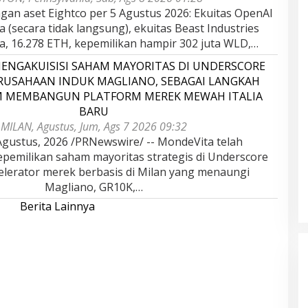
gan aset Eightco per 5 Agustus 2026: Ekuitas OpenAI
ta (secara tidak langsung), ekuitas Beast Industries
uta, 16.278 ETH, kepemilikan hampir 302 juta WLD,…
ENGAKUISISI SAHAM MAYORITAS DI UNDERSCORE
ERUSAHAAN INDUK MAGLIANO, SEBAGAI LANGKAH
M MEMBANGUN PLATFORM MEREK MEWAH ITALIA
BARU
MILAN, Agustus, Jum, Ags 7 2026 09:32
gustus, 2026 /PRNewswire/ -- MondeVita telah
epemilikan saham mayoritas strategis di Underscore
kselerator merek berbasis di Milan yang menaungi
Magliano, GR10K,…
Berita Lainnya