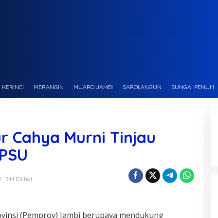
KERINCI
MERANGIN
MUARO JAMBI
SAROLANGUN
SUNGAI PENUH
ur Cahya Murni Tinjau
 PSU
N
344 Dilihat
ovinsi (Pemprov) Jambi berupaya mendukung