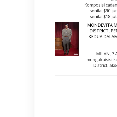
Komposisi cadan
senilai $90 ju
senilai $18 j
MONDEVITA M
DISTRICT, P
KEDUA DALA
MILAN, 7 A
mengakuisisi k
District, a