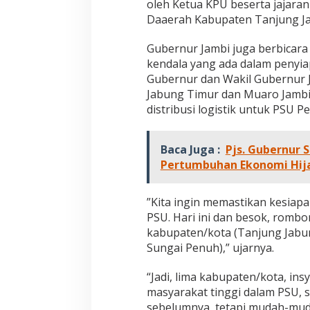
oleh Ketua KPU beserta jajara
s
Daaerah Kabupaten Tanjung Ja
t
i
k
Gubernur Jambi juga berbicara
K
kendala yang ada dalam penyiap
P
Gubernur dan Wakil Gubernur 
U
Jabung Timur dan Muaro Jambi
U
n
distribusi logistik untuk PSU 
t
u
k
Baca Juga :
Pjs. Gubernur
P
Pertumbuhan Ekonomi Hij
S
U
”Kita ingin memastikan kesia
PSU. Hari ini dan besok, romb
kabupaten/kota (Tanjung Jabun
Sungai Penuh),” ujarnya.
“Jadi, lima kabupaten/kota, insy
masyarakat tinggi dalam PSU, 
sebelumnya, tetapi mudah-mud