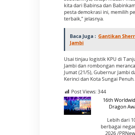
kita dari Babinsa dan Babink
pesta demokrasi ini, memilih p
terbaik,” jelasnya.
Baca Juga :
Gantikan Sherr
Jambi
Usai tinjau logistik KPU di Ta
Jambi dan rombongan merancan
Jumat (21/5), Gubernur Jambi
Kerinci dan Kota Sungai Penuh.
Post Views:
344
16th Worldwid
Dragon Awa
Jejak 69 Tahun dan Manifesto
Kinerja Terukur 
Lebih dari 1
Pembaharuan di Era Al Haris – Sani
Nyata: Mengapa A
berbagai nega
sebagai Salah Sa
Di DAERAH, INFORMASI, JAMBI, OPINI DAN ARTIKEL,
Di ADVETORIAL, DAERAH, 
2026 /PRNews
PEMERINTAHAN, PERISTIWA
|
6 Januari, 2026
NASIONAL, OPINI DAN ART