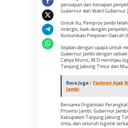
r
persiapan dan kesiapan penye
i
Gubernur dan Wakil Gubernur 
N
u
Untuk itu, Pemprov Jambi tela
r
C
sinergis, baik dengan penyel
a
Komunikasi Pimpinan Daerah (F
h
y
Sejalan dengan upaya untuk m
a
Gubernur Jambi dengan sebaik-
M
u
Cahya Murni., M.Si meninjau l
r
Tanjung Jabung Timur dan Muar
n
i
T
Baca Juga :
Fachrori Ajak
i
Jambi
n
j
a
Bersama Organisasi Perangkat 
u
Provinsi Jambi, Gubernur Jamb
L
o
Kabupaten Tanjung Jabung Tim
g
tinta, dan seluruh logistik ter
i