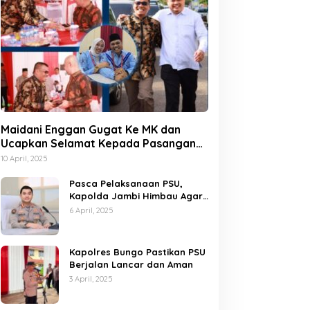
Maidani Enggan Gugat Ke MK dan
Ucapkan Selamat Kepada Pasangan
Dedy-Dayat
10 April, 2025
Pasca Pelaksanaan PSU,
Kapolda Jambi Himbau Agar
Semua Pihak Jaga Situasi
6 April, 2025
Kamtibmas
Kapolres Bungo Pastikan PSU
Berjalan Lancar dan Aman
3 April, 2025