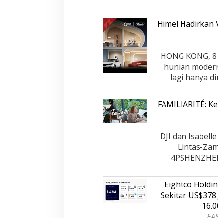
Paling Efektif di 
PERISTIWA
|
18 Desembe
2025
Himel Hadirkan 
HONG KONG, 8 
hunian modern 
lagi hanya d
FAMILIARITÉ: Ke
DJI dan Isabel
Lintas-Za
4PSHENZHEN,
Eightco Holdi
Sekitar US$378 
16.
EAS