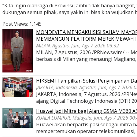
“Kita ingin olahraga di Provinsi Jambi tidak hanya bangkit
dukungan semua pihak, saya yakin ini bisa kita wujudkan 
Post Views:
1,145
MONDEVITA MENGAKUISISI SAHAM MAYOR
MEMBANGUN PLATFORM MEREK MEWAH I
MILAN, Agustus, Jum, Ags 7 2026 09:32
MILAN, 7 Agustus, 2026 /PRNewswire/ -- Mon
berbasis di Milan yang menaungi Magliano
HIKSEMI Tampilkan Solusi Penyimpanan Dat
JAKARTA, Indonesia, Agustus, Jum, Ags 7 2026 
JAKARTA, Indonesia, 7 Agustus, 2026 /PRNe
ajang Digital Technology Indonesia (DTI) 2
Huawei Jadi Mitra bagi Ajang GSMA M360 
KUALA LUMPUR, Malaysia, Jum, Ags 7 2026 00:
Huawei akan berpartisipasi sebagai mitra
mempertemukan operator telekomunikasi,