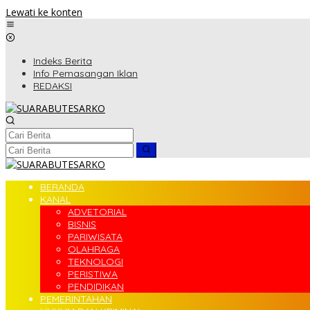
Lewati ke konten
Indeks Berita
Info Pemasangan Iklan
REDAKSI
BERANDA
KANAL
ADVETORIAL
BISNIS
PARIWISATA
OLAHRAGA
TEKNOLOGI
PERISTIWA
PENDIDIKAN
PEMERINTAHAN