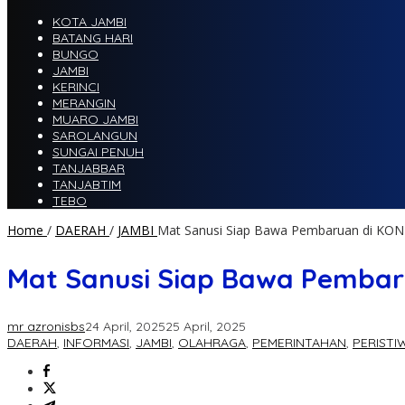
KOTA JAMBI
BATANG HARI
BUNGO
JAMBI
KERINCI
MERANGIN
MUARO JAMBI
SAROLANGUN
SUNGAI PENUH
TANJABBAR
TANJABTIM
TEBO
Home
/
DAERAH
/
JAMBI
Mat Sanusi Siap Bawa Pembaruan di KONI 
Mat Sanusi Siap Bawa Pembaru
mr azronisbs
24 April, 2025
25 April, 2025
DAERAH
,
INFORMASI
,
JAMBI
,
OLAHRAGA
,
PEMERINTAHAN
,
PERISTI