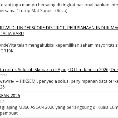
, tetapi juga mampu bersaing di tingkat nasional bahkan int
bersama,” tutup Mat Sanusi. (Reza)
ITAS DI UNDERSCORE DISTRICT, PERUSAHAAN INDUK MA
TALIA BARU
deVita telah mengakuisisi kepemilikan saham mayoritas str
, GR10K,…
a untuk Seluruh Skenario di Ajang DTI Indonesia 2026, D
04:14
wswire/ -- HIKSEMI, penyedia solusi penyimpanan data terk
026.…
ASEAN 2026
42
 bagi ajang M360 ASEAN 2026 yang berlangsung di Kuala Lu
 pembuat…