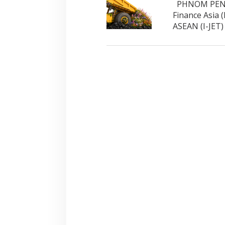
PHNOM PENH,
Finance Asia 
ASEAN (I-JET