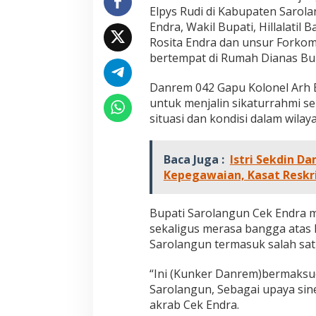
0
Elpys Rudi di Kabupaten Sarol
4
Endra, Wakil Bupati, Hillalati
2
Rosita Endra dan unsur Forkom
/
bertempat di Rumah Dianas Bu
G
a
p
Danrem 042 Gapu Kolonel Arh E
u
untuk menjalin sikaturrahmi se
D
situasi dan kondisi dalam wila
i
S
a
Baca Juga :
r
Istri Sekdin 
o
Kepegawaian, Kasat Reskri
l
a
n
Bupati Sarolangun Cek Endra
g
sekaligus merasa bangga atas
u
Sarolangun termasuk salah satu
n
D
“Ini (Kunker Danrem)bermaksu
i
s
Sarolangun, Sebagai upaya sin
m
akrab Cek Endra.
a