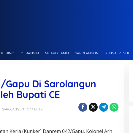
KERINCI
MERANGIN
MUARO JAMBI
SAROLANGUN
SUNGAI PENUH
/Gapu Di Sarolangun
leh Bupati CE
N
,
SAROLANGUN
1514 Dilihat
n Kerja (Kunker) Danrem 042/Gapu, Kolonel Arh