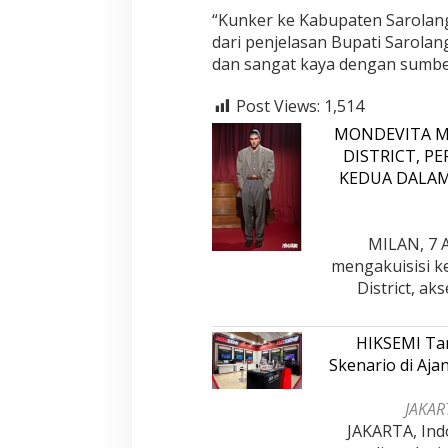
“Kunker ke Kabupaten Sarolang
dari penjelasan Bupati Sarolan
dan sangat kaya dengan sumber 
Post Views:
1,514
MONDEVITA M
DISTRICT, P
KEDUA DALA
Jejak 69 Tahun dan Manifesto
Kinerja Terukur 
Pembaharuan di Era Al Haris – Sani
Nyata: Mengapa A
MILAN, 7 A
sebagai Salah Sa
Di DAERAH, INFORMASI, JAMBI, OPINI DAN ARTIKEL,
Di ADVETORIAL, DAERAH, 
mengakuisisi k
PEMERINTAHAN, PERISTIWA
|
6 Januari, 2026
NASIONAL, OPINI DAN ART
Paling Efektif di 
PERISTIWA
|
18 Desembe
District, a
2025
HIKSEMI Tam
Skenario di Aj
JAKART
JAKARTA, Ind