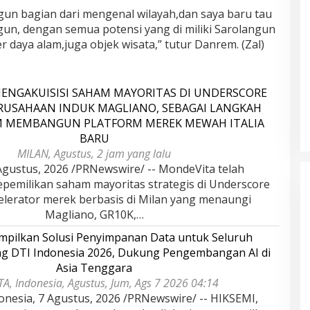
un bagian dari mengenal wilayah,dan saya baru tau
gun, dengan semua potensi yang di miliki Sarolangun
daya alam,juga objek wisata,” tutur Danrem. (Zal)
ENGAKUISISI SAHAM MAYORITAS DI UNDERSCORE
ERUSAHAAN INDUK MAGLIANO, SEBAGAI LANGKAH
M MEMBANGUN PLATFORM MEREK MEWAH ITALIA
BARU
dan Dampak
Pelaminan Pengantin dan Baju
MILAN, Agustus, 2 jam yang lalu
l Haris Disebut
Adat Melayu Jambi, Refleksi
gustus, 2026 /PRNewswire/ -- MondeVita telah
tu Gubernur
Akademis Seminar Lembaga Adat
INFORMASI, JAMBI,
Di DAERAH, INFORMASI, JAMBI, NASIONAL, OPINI
epemilikan saham mayoritas strategis di Underscore
IKEL, PEMERINTAHAN,
DAN ARTIKEL, PEMERINTAHAN, PERISTIWA
|
19
Indonesia Tahun
Melayu (LAM) Jambi
r, 2025
Oktober, 2025
kselerator merek berbasis di Milan yang menaungi
Magliano, GR10K,…
pilkan Solusi Penyimpanan Data untuk Seluruh
ang DTI Indonesia 2026, Dukung Pengembangan AI di
Asia Tenggara
A, Indonesia, Agustus, Jum, Ags 7 2026 04:14
onesia, 7 Agustus, 2026 /PRNewswire/ -- HIKSEMI,