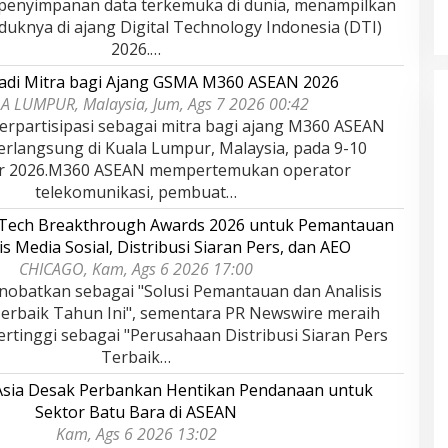
 penyimpanan data terkemuka di dunia, menampilkan
duknya di ajang Digital Technology Indonesia (DTI)
2026.…
adi Mitra bagi Ajang GSMA M360 ASEAN 2026
A LUMPUR, Malaysia, Jum, Ags 7 2026 00:42
rpartisipasi sebagai mitra bagi ajang M360 ASEAN
erlangsung di Kuala Lumpur, Malaysia, pada 9-10
r 2026.M360 ASEAN mempertemukan operator
telekomunikasi, pembuat…
rTech Breakthrough Awards 2026 untuk Pemantauan
is Media Sosial, Distribusi Siaran Pers, dan AEO
CHICAGO, Kam, Ags 6 2026 17:00
nobatkan sebagai "Solusi Pemantauan dan Analisis
Terbaik Tahun Ini", sementara PR Newswire meraih
rtinggi sebagai "Perusahaan Distribusi Siaran Pers
Terbaik…
 Asia Desak Perbankan Hentikan Pendanaan untuk
Sektor Batu Bara di ASEAN
Kam, Ags 6 2026 13:02