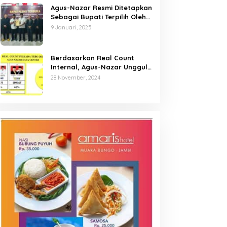
Agus-Nazar Resmi Ditetapkan
Sebagai Bupati Terpilih Oleh
KPU Kabupaten Tebo
9 Januari, 2025
Berdasarkan Real Count
Internal, Agus-Nazar Unggul
61 Persen dari Aspan-Tono
28 November, 2024
Hanya 39 Persen