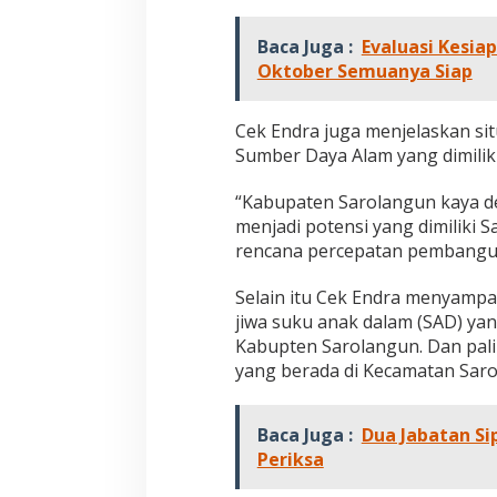
b
u
Baca Juga :
Evaluasi Kesia
t
Oktober Semuanya Siap
H
a
n
Cek Endra juga menjelaskan si
g
a
Sumber Daya Alam yang dimilik
t
O
“Kabupaten Sarolangun kaya de
l
menjadi potensi yang dimiliki 
e
rencana percepatan pembanguna
h
B
u
Selain itu Cek Endra menyamp
p
jiwa suku anak dalam (SAD) ya
a
Kabupten Sarolangun. Dan pal
t
yang berada di Kecamatan Saro
i
C
E
Baca Juga :
Dua Jabatan Si
Periksa