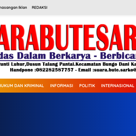
masangan Iklan
REDAKSI
HUKUM DAN KRIMINAL
INFORMASI
POLITIK
INTERNASIONAL