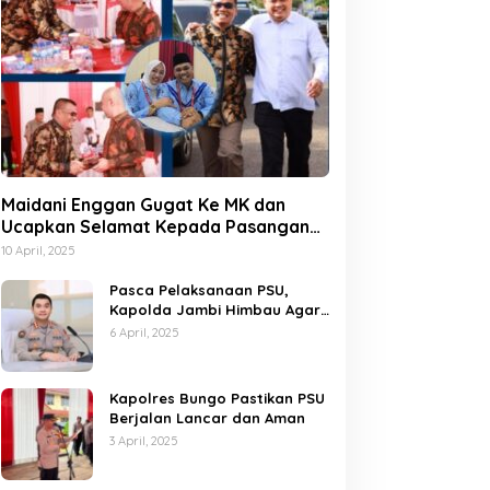
Maidani Enggan Gugat Ke MK dan
Ucapkan Selamat Kepada Pasangan
Dedy-Dayat
10 April, 2025
Pasca Pelaksanaan PSU,
Kapolda Jambi Himbau Agar
Semua Pihak Jaga Situasi
6 April, 2025
Kamtibmas
Kapolres Bungo Pastikan PSU
Berjalan Lancar dan Aman
3 April, 2025