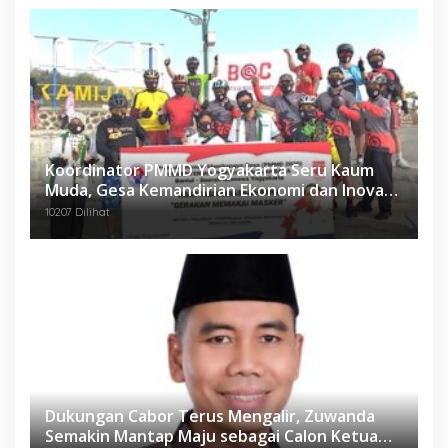
Koordinator PMMD Yogyakarta Seru Kaum
Muda, Gesa Kemandirian Ekonomi dan Inovasi
Desa
10207 Dilihat
Dukungan Cabor Terus Mengalir, Zuwanda
Semakin Mantap Maju sebagai Calon Ketua