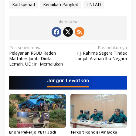
Kadispenad
Kenaikan Pangkat
TNI AD
Ikuti Kami
N
Pos sebelumnya
Pos berikutnya
Pelayanan RSUD Raden
Hj. Rahima Segera Tindak
a
Mattaher Jambi Dinilai
Lanjuti Arahan Ibu Negara
v
Lemah, UE : Ini Memalukan
i
Jangan Lewatkan
g
a
s
i
p
o
s
Enam Pekerja PETI Jadi
Terkait Kondisi Air Baku