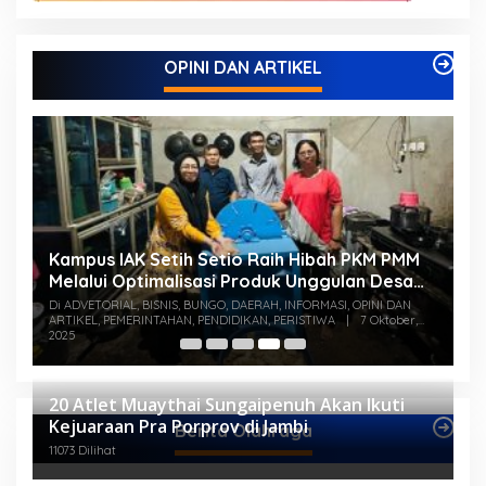
OPINI DAN ARTIKEL
Kampus IAK Setih Setio Raih Hibah PKM PMM
M
Melalui Optimalisasi Produk Unggulan Desa
K
Berbasis Digital di Desa Suka Jaya
S
Di ADVETORIAL, BISNIS, BUNGO, DAERAH, INFORMASI, OPINI DAN
Di
ARTIKEL, PEMERINTAHAN, PENDIDIKAN, PERISTIWA
|
7 Oktober,
PE
2025
20 Atlet Muaythai Sungaipenuh Akan Ikuti
Kejuaraan Pra Porprov di Jambi
Berita Olahraga
11073 Dilihat