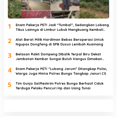
1
Enam Pekerja PETI Jadi “Tumbal”, Sedangkan Lobang
Tikus Lainnya di Limbur Lubuk Mengkuang Kembali
Beroperasi
2
Alat Berat Milik Hardiman Bebas Beroperasi Untuk
Ngupas Dongfeng di SPB Dusun Lembah Kuamang
3
Belasan Rakit Dompeng Dibalik Terpal Biru Dekat
Jembatan Kembar Sungai Buluh Hangus Dimakan
Sijago Merah
4
Enam Pekerja PETI “Lubang Jarum” Ditangkap Polisi,
Warga Juga Minta Polres Bungo Tangkap Januri CS
5
Tim Gunjo SatReskrim Polres Bungo Berhasil Ciduk
Terduga Pelaku Pencuri Hp dan Uang Tunai