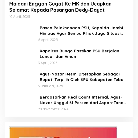
Maidani Enggan Gugat Ke MK dan Ucapkan
Selamat Kepada Pasangan Dedy-Dayat
10 April, 2025
Pasca Pelaksanaan PSU, Kapolda Jambi
Himbau Agar Semua Pihak Jaga Situasi
Kamtibmas
6 April, 2025
Kapolres Bungo Pastikan PSU Berjalan
Lancar dan Aman
3 April, 2025
Agus-Nazar Resmi Ditetapkan Sebagai
Bupati Terpilih Oleh KPU Kabupaten Tebo
9 Januari, 2025
Berdasarkan Real Count Internal, Agus-
Nazar Unggul 61 Persen dari Aspan-Tono
Hanya 39 Persen
28 November, 2024