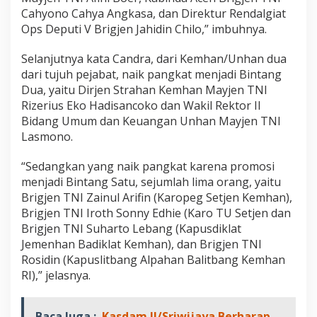
Cahyono Cahya Angkasa, dan Direktur Rendalgiat
Ops Deputi V Brigjen Jahidin Chilo,” imbuhnya.
Selanjutnya kata Candra, dari Kemhan/Unhan dua
dari tujuh pejabat, naik pangkat menjadi Bintang
Dua, yaitu Dirjen Strahan Kemhan Mayjen TNI
Rizerius Eko Hadisancoko dan Wakil Rektor II
Bidang Umum dan Keuangan Unhan Mayjen TNI
Lasmono.
“Sedangkan yang naik pangkat karena promosi
menjadi Bintang Satu, sejumlah lima orang, yaitu
Brigjen TNI Zainul Arifin (Karopeg Setjen Kemhan),
Brigjen TNI Iroth Sonny Edhie (Karo TU Setjen dan
Brigjen TNI Suharto Lebang (Kapusdiklat
Jemenhan Badiklat Kemhan), dan Brigjen TNI
Rosidin (Kapuslitbang Alpahan Balitbang Kemhan
RI),” jelasnya.
Baca Juga :
Kasdam II/Sriwijaya Berharap