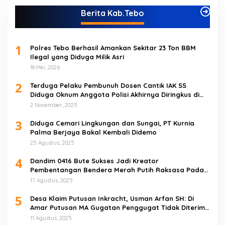
Berita Kab.Tebo
1
Polres Tebo Berhasil Amankan Sekitar 23 Ton BBM
Ilegal yang Diduga Milik Asri
18 Mei, 2026
2
Terduga Pelaku Pembunuh Dosen Cantik IAK SS
Diduga Oknum Anggota Polisi Akhirnya Diringkus di
Tebo Tengah
2 November, 2025
3
Diduga Cemari Lingkungan dan Sungai, PT Kurnia
Palma Berjaya Bakal Kembali Didemo
25 Agustus, 2025
4
Dandim 0416 Bute Sukses Jadi Kreator
Pembentangan Bendera Merah Putih Raksasa Pada
Peringatan HUT RI ke 80 di Tebo
17 Agustus, 2025
5
Desa Klaim Putusan Inkracht, Usman Arfan SH: Di
Amar Putusan MA Gugatan Penggugat Tidak Diterima
(NO)
11 Agustus, 2025