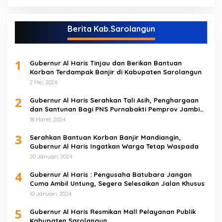
Berita Kab.Sarolangun
1
Gubernur Al Haris Tinjau dan Berikan Bantuan
Korban Terdampak Banjir di Kabupaten Sarolangun
2 Mei, 2026
2
Gubernur Al Haris Serahkan Tali Asih, Penghargaan
dan Santunan Bagi PNS Purnabakti Pemprov Jambi
Yang Berada di Sarolangun
18 Maret, 2024
3
Serahkan Bantuan Korban Banjir Mandiangin,
Gubernur Al Haris Ingatkan Warga Tetap Waspada
20 Januari, 2024
4
Gubernur Al Haris : Pengusaha Batubara Jangan
Cuma Ambil Untung, Segera Selesaikan Jalan Khusus
10 Januari, 2024
5
Gubernur Al Haris Resmikan Mall Pelayanan Publik
Kabupaten Sarolangun