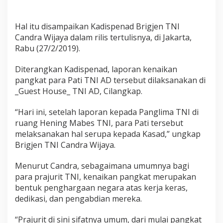
K
e
n
Hal itu disampaikan Kadispenad Brigjen TNI
a
Candra Wijaya dalam rilis tertulisnya, di Jakarta,
i
Rabu (27/2/2019).
k
a
n
Diterangkan Kadispenad, laporan kenaikan
P
pangkat para Pati TNI AD tersebut dilaksanakan di
a
_Guest House_ TNI AD, Cilangkap.
n
g
“Hari ini, setelah laporan kepada Panglima TNI di
k
a
ruang Hening Mabes TNI, para Pati tersebut
t
melaksanakan hal serupa kepada Kasad,” ungkap
1
Brigjen TNI Candra Wijaya.
6
P
Menurut Candra, sebagaimana umumnya bagi
a
t
para prajurit TNI, kenaikan pangkat merupakan
i
bentuk penghargaan negara atas kerja keras,
T
dedikasi, dan pengabdian mereka.
N
I
“Prajurit di sini sifatnya umum, dari mulai pangkat
A