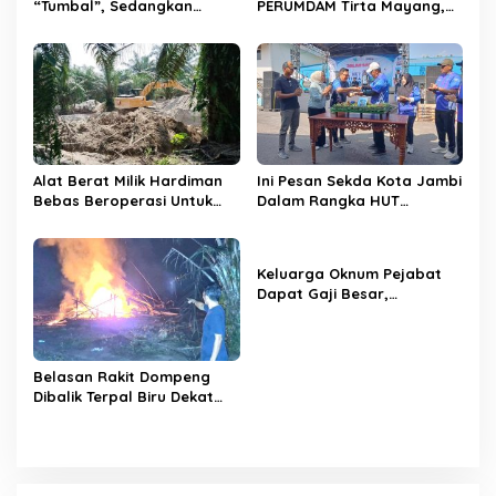
“Tumbal”, Sedangkan
PERUMDAM Tirta Mayang,
Lobang Tikus Lainnya di
Ini Jawaban Dirut
Limbur Lubuk Mengkuang
PERUMDAM
Kembali Beroperasi
Alat Berat Milik Hardiman
Ini Pesan Sekda Kota Jambi
Bebas Beroperasi Untuk
Dalam Rangka HUT
Ngupas Dongfeng di SPB
PERUMDAM Kota Jambi Ke-
Dusun Lembah Kuamang
52
Keluarga Oknum Pejabat
Dapat Gaji Besar,
Beberapa PPPK Paruh
Waktu di Bappeda Merasa
di Anak Tirikan
Belasan Rakit Dompeng
Dibalik Terpal Biru Dekat
Jembatan Kembar Sungai
Buluh Hangus Dimakan
Sijago Merah