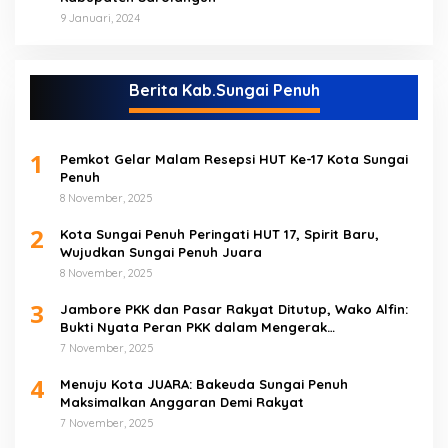
9 Januari, 2024
Berita Kab.Sungai Penuh
1
Pemkot Gelar Malam Resepsi HUT Ke-17 Kota Sungai
Penuh
8 November, 2025
2
Kota Sungai Penuh Peringati HUT 17, Spirit Baru,
Wujudkan Sungai Penuh Juara
8 November, 2025
3
Jambore PKK dan Pasar Rakyat Ditutup, Wako Alfin:
Bukti Nyata Peran PKK dalam Mengerak
Perekonomian Masyarakat
7 November, 2025
4
Menuju Kota JUARA: Bakeuda Sungai Penuh
Maksimalkan Anggaran Demi Rakyat
7 November, 2025