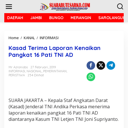
L
e
w
a
DAERAH
JAMBI
BUNGO
MERANGIN
SAROLANGUN
t
i
k
Home
/
KANAL
/
INFORMASI
K
e
a
k
Kasad Terima Laporan Kenaikan
s
o
a
n
Pangkat 16 Pati TNI AD
d
t
T
e
Mr Azronisbs
27 Februari, 2019
e
n
INFORMASI
,
NASIONAL
,
PEMERINTAHAN
,
r
PERISTIWA
254 Dilihat
i
m
a
L
a
SUARA JAKARTA – Kepala Staf Angkatan Darat
p
(Kasad) Jenderal TNI Andika Perkasa menerima
o
laporan kenaikan pangkat 16 Pati TNI AD
r
diantaranya Kasum TNI Letjen TNI Joni Supriyanto.
a
n