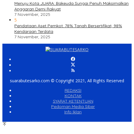
Menuju Kota JUARA: Bakeuda Sungai Penuh Maksimalkan
Anggaran Demi Rakyat
7 November, 2025
5
Pendataan Aset Pemkot: 78% Tanah Bersertifikat, 98%
Kendaraan Terdata
7 November, 2025
suarabutesarko.com © Copyright 2021, All Rights Reserved
REDAKSI
KONTAK
SYARAT KETENTUAN
Pedoman Media Siber
Info Iklan