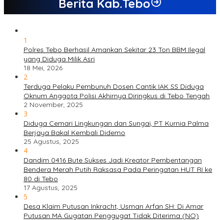
Berita Kab.Tebo
1
Polres Tebo Berhasil Amankan Sekitar 23 Ton BBM Ilegal
yang Diduga Milik Asri
18 Mei, 2026
2
Terduga Pelaku Pembunuh Dosen Cantik IAK SS Diduga
Oknum Anggota Polisi Akhirnya Diringkus di Tebo Tengah
2 November, 2025
3
Diduga Cemari Lingkungan dan Sungai, PT Kurnia Palma
Berjaya Bakal Kembali Didemo
25 Agustus, 2025
4
Dandim 0416 Bute Sukses Jadi Kreator Pembentangan
Bendera Merah Putih Raksasa Pada Peringatan HUT RI ke
80 di Tebo
17 Agustus, 2025
5
Desa Klaim Putusan Inkracht, Usman Arfan SH: Di Amar
Putusan MA Gugatan Penggugat Tidak Diterima (NO)