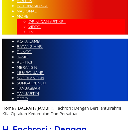
POLITIK
INTERNASIONAL
NASIONAL
MORE
OPINI DAN ARTIKEL
VIDEO
TV
KOTA JAMBI
BATANG HARI
BUNGO
JAMBI
KERINCI
MERANGIN
MUARO JAMBI
SAROLANGUN
SUNGAI PENUH
TANJABBAR
TANJABTIM
TEBO
Home
/
DAERAH
/
JAMBI
H. Fachrori : Dengan Bersilahturrahmi
Kita Ciptakan Kedamaian Dan Persatuan
H. Fachrori : Dengan