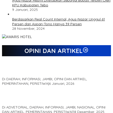
Agus-Nazar Resmi Ditetapkan Sebagai Bupati Terpilih Oleh
KPU Kabupaten Tebo
9 Januari, 2025
Berdasarkan Real Count Internal, Agus-Nazar Unggul 61
Persen dari Aspan-Tono Hanya 39 Persen
28 November, 2024
OPINI DAN ARTIKEL
Jejak 69 Tahun dan Manifesto Pembaharuan di Era Al Haris –
Sani
Di DAERAH, INFORMASI, JAMBI, OPINI DAN ARTIKEL,
PEMERINTAHAN, PERISTIWA
|
6 Januari, 2026
Kinerja Terukur dan Dampak Nyata: Mengapa Al Haris Disebut
sebagai Salah Satu Gubernur Paling Efektif di Indonesia Tahun
2025
Di ADVETORIAL, DAERAH, INFORMASI, JAMBI, NASIONAL, OPINI
DAN ARTIKEL, PEMERINTAHAN, PERISTIWA
|
18 Desember, 2025