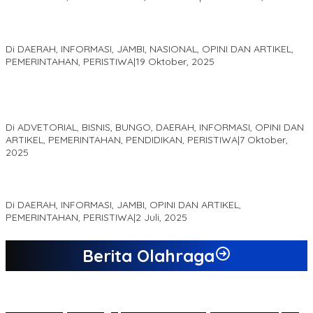
Pelaminan Pengantin dan Baju Adat Melayu Jambi, Refleksi
Akademis Seminar Lembaga Adat Melayu (LAM) Jambi
Di DAERAH, INFORMASI, JAMBI, NASIONAL, OPINI DAN ARTIKEL,
PEMERINTAHAN, PERISTIWA
|
19 Oktober, 2025
Kampus IAK Setih Setio Raih Hibah PKM PMM Melalui
Optimalisasi Produk Unggulan Desa Berbasis Digital di Desa
Suka Jaya
Di ADVETORIAL, BISNIS, BUNGO, DAERAH, INFORMASI, OPINI DAN
ARTIKEL, PEMERINTAHAN, PENDIDIKAN, PERISTIWA
|
7 Oktober,
2025
MEWUJUDKAN KEPARIWISATAAN KAWASAN KOMPLEK CANDI
MUARO JAMBI SEBAGAI SUMBER PERTUMBUHAN EKONOMI BARU
Di DAERAH, INFORMASI, JAMBI, OPINI DAN ARTIKEL,
PEMERINTAHAN, PERISTIWA
|
2 Juli, 2025
Berita Olahraga
20 Atlet Muaythai Sungaipenuh Akan Ikuti Kejuaraan Pra Porprov