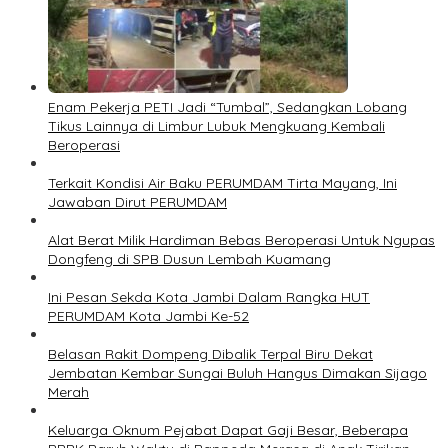
Enam Pekerja PETI Jadi “Tumbal”, Sedangkan Lobang
Tikus Lainnya di Limbur Lubuk Mengkuang Kembali
Beroperasi
Terkait Kondisi Air Baku PERUMDAM Tirta Mayang, Ini
Jawaban Dirut PERUMDAM
Alat Berat Milik Hardiman Bebas Beroperasi Untuk Ngupas
Dongfeng di SPB Dusun Lembah Kuamang
Ini Pesan Sekda Kota Jambi Dalam Rangka HUT
PERUMDAM Kota Jambi Ke-52
Belasan Rakit Dompeng Dibalik Terpal Biru Dekat
Jembatan Kembar Sungai Buluh Hangus Dimakan Sijago
Merah
Keluarga Oknum Pejabat Dapat Gaji Besar, Beberapa