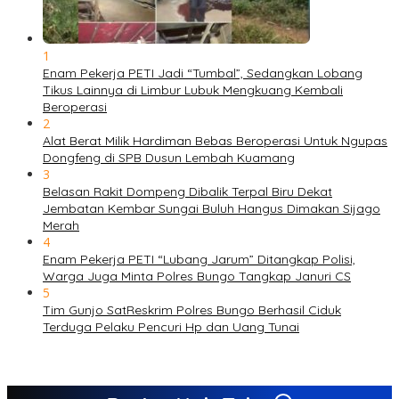
1
Enam Pekerja PETI Jadi “Tumbal”, Sedangkan Lobang
Tikus Lainnya di Limbur Lubuk Mengkuang Kembali
Beroperasi
2
Alat Berat Milik Hardiman Bebas Beroperasi Untuk Ngupas
Dongfeng di SPB Dusun Lembah Kuamang
3
Belasan Rakit Dompeng Dibalik Terpal Biru Dekat
Jembatan Kembar Sungai Buluh Hangus Dimakan Sijago
Merah
4
Enam Pekerja PETI “Lubang Jarum” Ditangkap Polisi,
Warga Juga Minta Polres Bungo Tangkap Januri CS
5
Tim Gunjo SatReskrim Polres Bungo Berhasil Ciduk
Terduga Pelaku Pencuri Hp dan Uang Tunai