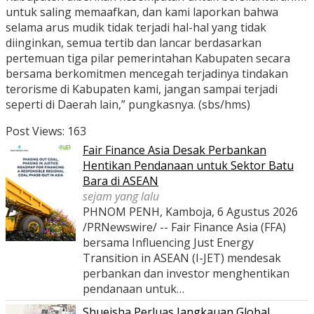
untuk saling memaafkan, dan kami laporkan bahwa
selama arus mudik tidak terjadi hal-hal yang tidak
diinginkan, semua tertib dan lancar berdasarkan
pertemuan tiga pilar pemerintahan Kabupaten secara
bersama berkomitmen mencegah terjadinya tindakan
terorisme di Kabupaten kami, jangan sampai terjadi
seperti di Daerah lain,” pungkasnya. (sbs/hms)
Post Views:
163
Fair Finance Asia Desak Perbankan
Hentikan Pendanaan untuk Sektor Batu
Bara di ASEAN
sejam yang lalu
PHNOM PENH, Kamboja, 6 Agustus 2026
/PRNewswire/ -- Fair Finance Asia (FFA)
bersama Influencing Just Energy
Transition in ASEAN (I-JET) mendesak
perbankan dan investor menghentikan
pendanaan untuk…
Shueisha Perluas Jangkauan Global