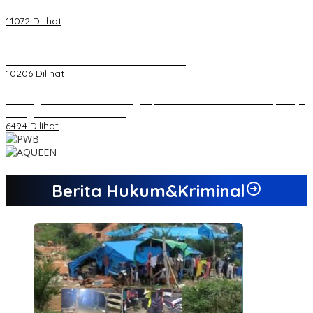
di Jambi
11072 Dilihat
Koordinator PMMD Yogyakarta Seru Kaum Muda, Gesa
Kemandirian Ekonomi dan Inovasi Desa
10206 Dilihat
Dukungan Cabor Terus Mengalir, Zuwanda Semakin Mantap Maju
sebagai Calon Ketua KONI
6494 Dilihat
Berita Hukum&Kriminal