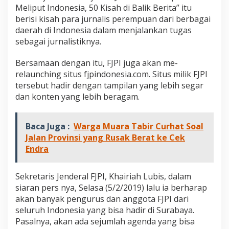
J
Meliput Indonesia, 50 Kisah di Balik Berita” itu
u
berisi kisah para jurnalis perempuan dari berbagai
r
daerah di Indonesia dalam menjalankan tugas
n
sebagai jurnalistiknya.
a
l
i
Bersamaan dengan itu, FJPI juga akan me-
s
relaunching situs fjpindonesia.com. Situs milik FJPI
P
tersebut hadir dengan tampilan yang lebih segar
e
dan konten yang lebih beragam.
r
e
m
p
Baca Juga :
Warga Muara Tabir Curhat Soal
u
Jalan Provinsi yang Rusak Berat ke Cek
a
Endra
n
M
e
Sekretaris Jenderal FJPI, Khairiah Lubis, dalam
l
siaran pers nya, Selasa (5/2/2019) lalu ia berharap
i
p
akan banyak pengurus dan anggota FJPI dari
u
seluruh Indonesia yang bisa hadir di Surabaya.
t
Pasalnya, akan ada sejumlah agenda yang bisa
I