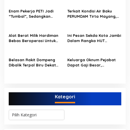
s
i
Enam Pekerja PETI Jadi
Terkait Kondisi Air Baku
p
“Tumbal”, Sedangkan
PERUMDAM Tirta Mayang,
Lobang Tikus Lainnya di
Ini Jawaban Dirut
o
Limbur Lubuk Mengkuang
PERUMDAM
Kembali Beroperasi
s
Alat Berat Milik Hardiman
Ini Pesan Sekda Kota Jambi
Bebas Beroperasi Untuk
Dalam Rangka HUT
Ngupas Dongfeng di SPB
PERUMDAM Kota Jambi Ke-
Dusun Lembah Kuamang
52
Belasan Rakit Dompeng
Keluarga Oknum Pejabat
Dibalik Terpal Biru Dekat
Dapat Gaji Besar,
Jembatan Kembar Sungai
Beberapa PPPK Paruh
Buluh Hangus Dimakan
Waktu di Bappeda Merasa
Sijago Merah
di Anak Tirikan
Kategori
K
a
t
e