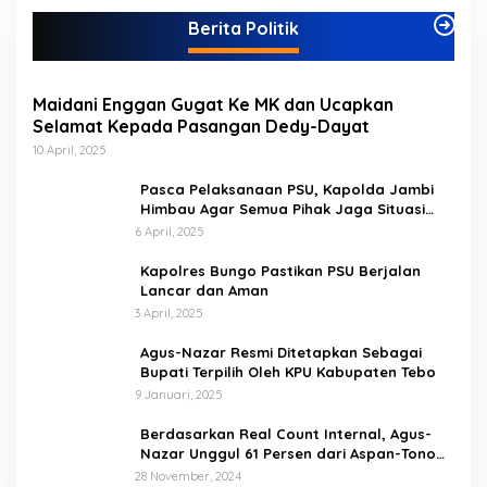
g
Berita Politik
o
r
i
Maidani Enggan Gugat Ke MK dan Ucapkan
Selamat Kepada Pasangan Dedy-Dayat
10 April, 2025
Pasca Pelaksanaan PSU, Kapolda Jambi
Himbau Agar Semua Pihak Jaga Situasi
Kamtibmas
6 April, 2025
Kapolres Bungo Pastikan PSU Berjalan
Lancar dan Aman
3 April, 2025
Agus-Nazar Resmi Ditetapkan Sebagai
Bupati Terpilih Oleh KPU Kabupaten Tebo
9 Januari, 2025
Berdasarkan Real Count Internal, Agus-
Nazar Unggul 61 Persen dari Aspan-Tono
Hanya 39 Persen
28 November, 2024