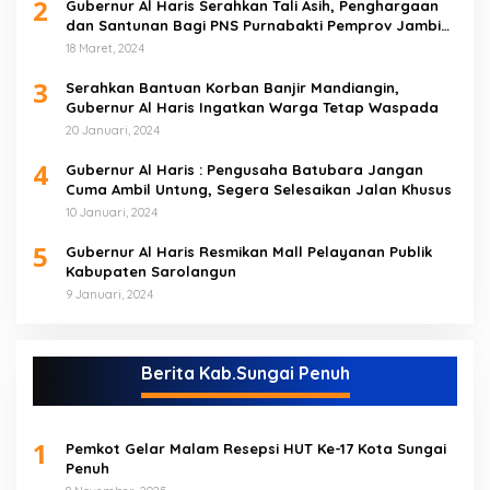
2
Gubernur Al Haris Serahkan Tali Asih, Penghargaan
dan Santunan Bagi PNS Purnabakti Pemprov Jambi
Yang Berada di Sarolangun
18 Maret, 2024
3
Serahkan Bantuan Korban Banjir Mandiangin,
Gubernur Al Haris Ingatkan Warga Tetap Waspada
20 Januari, 2024
4
Gubernur Al Haris : Pengusaha Batubara Jangan
Cuma Ambil Untung, Segera Selesaikan Jalan Khusus
10 Januari, 2024
5
Gubernur Al Haris Resmikan Mall Pelayanan Publik
Kabupaten Sarolangun
9 Januari, 2024
Berita Kab.Sungai Penuh
1
Pemkot Gelar Malam Resepsi HUT Ke-17 Kota Sungai
Penuh