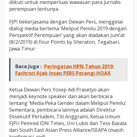
diikuti untuk memperluas wawasan para jurnalis
n
perempuan tentunya.
d
o
n
FJPI bekerjasama dengan Dewan Pers, menggelar
e
dialog media bertema ‘Meliput Pemilu 2019 dengan
s
Perspektif Perempuan’ yang akan diadakan Jum’at
i
(8/2/2019) di Four Points by Sheraton, Tegalsari,
a
"
Jawa Timur.
d
i
M
Baca Juga :
Peringatan HPN Tahun 2019,
o
Fachrori Ajak Insan PERS Perangi HOAX
m
e
n
Ketua Dewan Pers Yosep Adi Prasetyo akan
H
menjadi keynote speaker dan akan berbicara
P
N
tentang ‘Media Peka Gender dalam Meliput Pemilu’.
2
Sementara, pembicara lainnya adalah Direktur
0
Eksekutif Perludem, Titi Anggraini, Ketua Umum
1
FJPI/ Pemred IDN Times, Uni Lubis dan Tess Bacala
9
dari South East Asian Press Alliance/SEAPA (masih
konfirmasi, red).