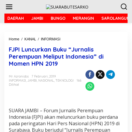
L
e
w
a
DAERAH
JAMBI
BUNGO
MERANGIN
SAROLANGUN
t
i
k
Home
/
KANAL
/
INFORMASI
F
e
J
k
FJPI Luncurkan Buku “Jurnalis
P
o
I
n
Perempuan Meliput Indonesia” di
L
t
Momen HPN 2019
u
e
n
n
c
Mr Azronisbs
7 Februari, 2019
INFORMASI
,
JAMBI
,
NASIONAL
,
TEKNOLOGI
166
u
Dilihat
r
k
a
n
B
SUARA JAMBI – Forum Jurnalis Perempuan
u
Indonesia (FJPI) akan meluncurkan buku perdana
k
pada peringatan Hari Pers Nasional (HPN) 2019 di
u
"
Surabaya. Buku berjudul “Jurnalis Perempuan