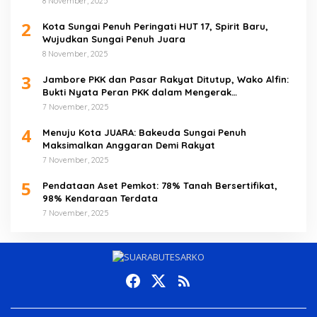
8 November, 2025
2
Kota Sungai Penuh Peringati HUT 17, Spirit Baru,
Wujudkan Sungai Penuh Juara
8 November, 2025
3
Jambore PKK dan Pasar Rakyat Ditutup, Wako Alfin:
Bukti Nyata Peran PKK dalam Mengerak
Perekonomian Masyarakat
7 November, 2025
4
Menuju Kota JUARA: Bakeuda Sungai Penuh
Maksimalkan Anggaran Demi Rakyat
7 November, 2025
5
Pendataan Aset Pemkot: 78% Tanah Bersertifikat,
98% Kendaraan Terdata
7 November, 2025