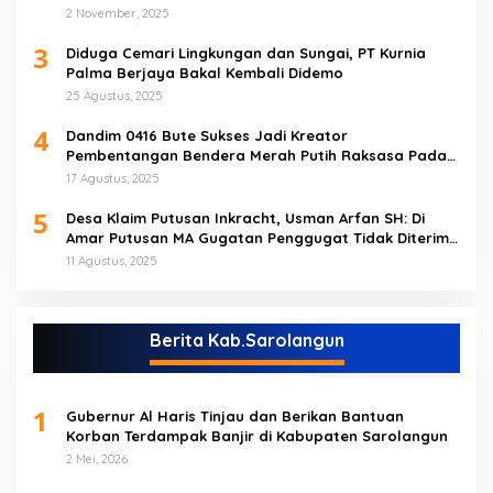
Tebo Tengah
2 November, 2025
3
Diduga Cemari Lingkungan dan Sungai, PT Kurnia
Palma Berjaya Bakal Kembali Didemo
25 Agustus, 2025
4
Dandim 0416 Bute Sukses Jadi Kreator
Pembentangan Bendera Merah Putih Raksasa Pada
Peringatan HUT RI ke 80 di Tebo
17 Agustus, 2025
5
Desa Klaim Putusan Inkracht, Usman Arfan SH: Di
Amar Putusan MA Gugatan Penggugat Tidak Diterima
(NO)
11 Agustus, 2025
Berita Kab.Sarolangun
1
Gubernur Al Haris Tinjau dan Berikan Bantuan
Korban Terdampak Banjir di Kabupaten Sarolangun
2 Mei, 2026