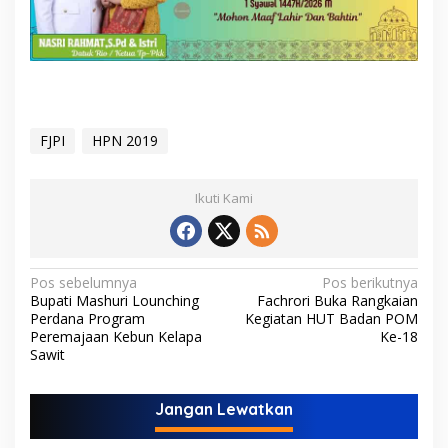
FJPI
HPN 2019
Ikuti Kami
N
Pos sebelumnya
Pos berikutnya
Bupati Mashuri Lounching
Fachrori Buka Rangkaian
a
Perdana Program
Kegiatan HUT Badan POM
v
Peremajaan Kebun Kelapa
Ke-18
Sawit
i
g
Jangan Lewatkan
a