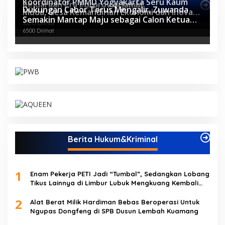
Koordinator PMMD Yogyakarta Seru Kaum
Kejuaraan Pra Porprov di Jambi
Berita Olahraga
Dukungan Cabor Terus Mengalir, Zuwanda
Muda, Gesa Kemandirian Ekonomi dan Inovasi
11076 Dilihat
Semakin Mantap Maju sebagai Calon Ketua
Desa
10210 Dilihat
KONI
6500 Dilihat
Berita Hukum&Kriminal
1
Enam Pekerja PETI Jadi “Tumbal”, Sedangkan Lobang
Tikus Lainnya di Limbur Lubuk Mengkuang Kembali
Beroperasi
2
Alat Berat Milik Hardiman Bebas Beroperasi Untuk
Ngupas Dongfeng di SPB Dusun Lembah Kuamang