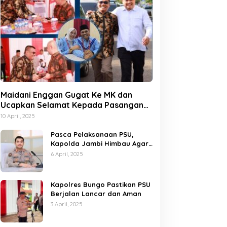
Maidani Enggan Gugat Ke MK dan
Ucapkan Selamat Kepada Pasangan
Dedy-Dayat
10 April, 2025
Pasca Pelaksanaan PSU,
Kapolda Jambi Himbau Agar
Semua Pihak Jaga Situasi
6 April, 2025
Kamtibmas
Kapolres Bungo Pastikan PSU
Berjalan Lancar dan Aman
3 April, 2025