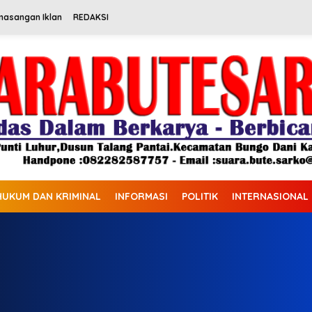
masangan Iklan
REDAKSI
HUKUM DAN KRIMINAL
INFORMASI
POLITIK
INTERNASIONAL