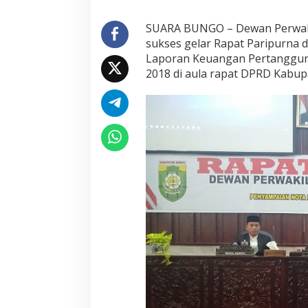
i
a
SUARA BUNGO – Dewan Perwaki
n
sukses gelar Rapat Paripurna
L
K
Laporan Keuangan Pertanggun
P
2018 di aula rapat DPRD Kabupa
J
B
u
p
a
t
i
B
u
n
g
o
T
a
h
u
n
2
0