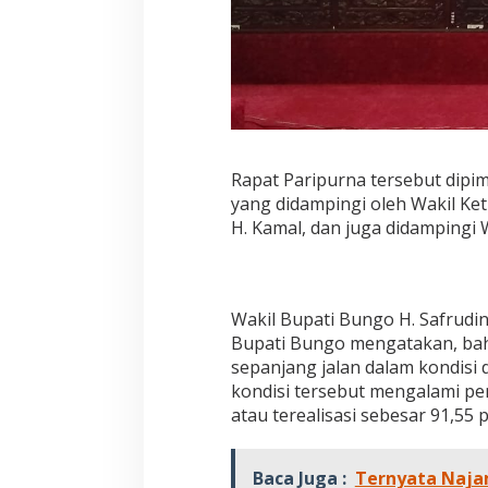
1
8
Rapat Paripurna tersebut dip
yang didampingi oleh Wakil Ke
H. Kamal, dan juga didampingi 
Jejak 69 Tahun d
Pembaharuan di Er
Di DAERAH, INFORMASI, JA
PEMERINTAHAN, PERISTI
Wakil Bupati Bungo H. Safrudi
Bupati Bungo mengatakan, bahw
sepanjang jalan dalam kondisi
kondisi tersebut mengalami p
atau terealisasi sebesar 91,55 
Baca Juga :
Ternyata Naja