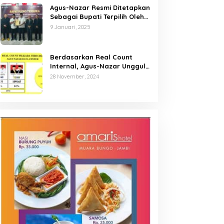
Agus-Nazar Resmi Ditetapkan
Sebagai Bupati Terpilih Oleh
KPU Kabupaten Tebo
9 Januari, 2025
Berdasarkan Real Count
Internal, Agus-Nazar Unggul
61 Persen dari Aspan-Tono
28 November, 2024
Hanya 39 Persen