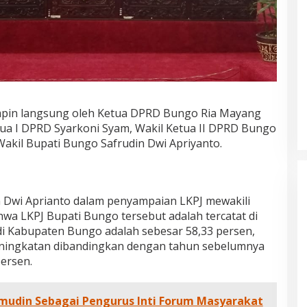
impin langsung oleh Ketua DPRD Bungo Ria Mayang
tua I DPRD Syarkoni Syam, Wakil Ketua II DPRD Bungo
Wakil Bupati Bungo Safrudin Dwi Apriyanto.
an Manifesto
Kinerja Terukur dan Dampak
a Al Haris – Sani
Nyata: Mengapa Al Haris Disebut
sebagai Salah Satu Gubernur
MBI, OPINI DAN ARTIKEL,
Di ADVETORIAL, DAERAH, INFORMASI, JAMBI,
WA
|
6 Januari, 2026
NASIONAL, OPINI DAN ARTIKEL, PEMERINTAHAN,
Paling Efektif di Indonesia Tahun
PERISTIWA
|
18 Desember, 2025
2025
n Dwi Aprianto dalam penyampaian LKPJ mewakili
a LKPJ Bupati Bungo tersebut adalah tercatat di
 di Kabupaten Bungo adalah sebesar 58,33 persen,
eningkatan dibandingkan dengan tahun sebelumnya
persen.
mudin Sebagai Pengurus Inti Forum Masyarakat