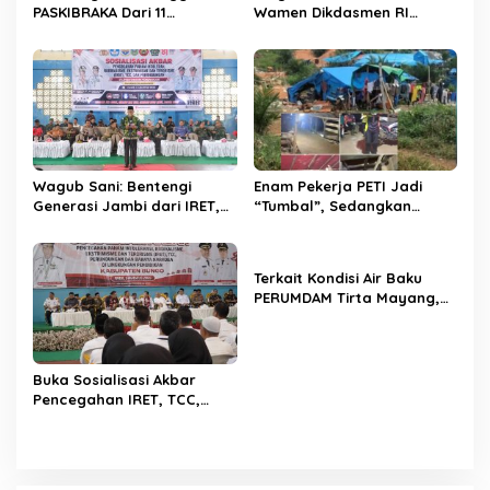
s
PASKIBRAKA Dari 11
Wamen Dikdasmen RI
Kabupaten Kota Se Provinsi
Luncurkan Aplikasi Bungo
Jambi Jalani Pemusatan
Pintar, Dorong
Dan Pelatihan
Transformasi Digital
Pendidikan di Jambi
Wagub Sani: Bentengi
Enam Pekerja PETI Jadi
Generasi Jambi dari IRET,
“Tumbal”, Sedangkan
TCC, dan Perundungan
Lobang Tikus Lainnya di
Dimulai dari Sekolah
Limbur Lubuk Mengkuang
Kembali Beroperasi
Terkait Kondisi Air Baku
PERUMDAM Tirta Mayang,
Ini Jawaban Dirut
PERUMDAM
Buka Sosialisasi Akbar
Pencegahan IRET, TCC,
Perundungan, dan Bahaya
Narkoba di Bungo,
Gubernur Al Haris: “Kalau
anak-anakku bisa jaga diri,