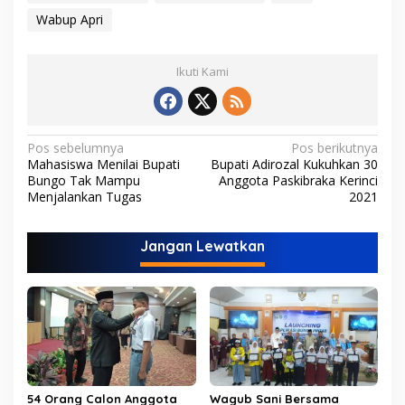
Wabup Apri
Ikuti Kami
N
Pos sebelumnya
Pos berikutnya
Mahasiswa Menilai Bupati
Bupati Adirozal Kukuhkan 30
a
Bungo Tak Mampu
Anggota Paskibraka Kerinci
v
Menjalankan Tugas
2021
i
Jangan Lewatkan
g
a
s
i
p
o
54 Orang Calon Anggota
Wagub Sani Bersama