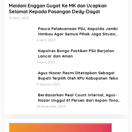
Maidani Enggan Gugat Ke MK dan Ucapkan
Selamat Kepada Pasangan Dedy-Dayat
10 April, 2025
Pasca Pelaksanaan PSU, Kapolda Jambi
Himbau Agar Semua Pihak Jaga Situasi
Kamtibmas
6 April, 2025
Kapolres Bungo Pastikan PSU Berjalan
Lancar dan Aman
3 April, 2025
Agus-Nazar Resmi Ditetapkan Sebagai
Bupati Terpilih Oleh KPU Kabupaten Tebo
9 Januari, 2025
Berdasarkan Real Count Internal, Agus-
Nazar Unggul 61 Persen dari Aspan-Tono
Hanya 39 Persen
28 November, 2024