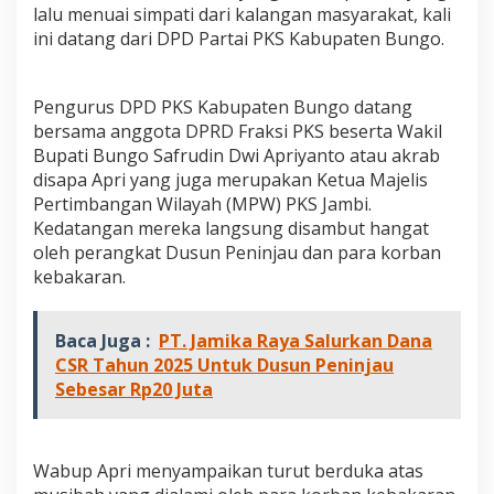
S
lalu menuai simpati dari kalangan masyarakat, kali
e
ini datang dari DPD Partai PKS Kabupaten Bungo.
m
b
a
Pengurus DPD PKS Kabupaten Bungo datang
k
bersama anggota DPRD Fraksi PKS beserta Wakil
o
K
Bupati Bungo Safrudin Dwi Apriyanto atau akrab
e
disapa Apri yang juga merupakan Ketua Majelis
p
Pertimbangan Wilayah (MPW) PKS Jambi.
a
Kedatangan mereka langsung disambut hangat
d
a
oleh perangkat Dusun Peninjau dan para korban
K
kebakaran.
o
r
b
Baca Juga :
PT. Jamika Raya Salurkan Dana
a
CSR Tahun 2025 Untuk Dusun Peninjau
n
Sebesar Rp20 Juta
K
e
b
a
k
Wabup Apri menyampaikan turut berduka atas
a