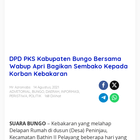
g
o
B
e
r
s
a
m
a
W
DPD PKS Kabupaten Bungo Bersama
a
b
Wabup Apri Bagikan Sembako Kepada
u
Korban Kebakaran
p
A
p
Mr Azronisbs
14 Agustus, 2021
ADVETORIAL
,
BUNGO
,
DAERAH
,
INFORMASI
,
r
PERISTIWA
,
POLITIK
168 Dilihat
i
B
a
g
i
SUARA BUNGO
– Kebakaran yang melahap
k
Delapan Rumah di dusun (Desa) Peninjau,
a
Kecamatan Bathin II Pelayang beberapa hari yang
n