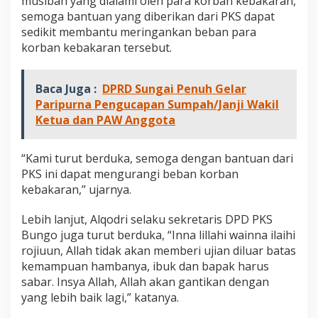
musibah yang dialami oleh para korban kebakaran,
r
semoga bantuan yang diberikan dari PKS dapat
a
sedikit membantu meringankan beban para
n
korban kebakaran tersebut.
Baca Juga :
DPRD Sungai Penuh Gelar
Paripurna Pengucapan Sumpah/Janji Wakil
Ketua dan PAW Anggota
“Kami turut berduka, semoga dengan bantuan dari
PKS ini dapat mengurangi beban korban
kebakaran,” ujarnya.
Lebih lanjut, Alqodri selaku sekretaris DPD PKS
Bungo juga turut berduka, “Inna lillahi wainna ilaihi
rojiuun, Allah tidak akan memberi ujian diluar batas
kemampuan hambanya, ibuk dan bapak harus
sabar. Insya Allah, Allah akan gantikan dengan
yang lebih baik lagi,” katanya.