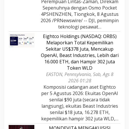
Perempuan Lintas-Zaman, Direkam
Sepenuhnya dengan Osmo Pocket
4PSHENZHEN, Tiongkok, 8 Agustus
2026 /PRNewswire/ -- DJI, pemimpin
teknologi pesawat…
Eightco Holdings (NASDAQ: ORBS)
Melaporkan Total Kepemilikan
Sekitar US$378 Juta, Mencakup
OpenAI, Beast Industries, Lebih dari
16.000 ETH, dan Hampir 302 Juta
Token WLD
EASTON, Pennsylvania, Sab, Ags 8
2026 01:28
Komposisi cadangan aset Eightco
per 5 Agustus 2026: Ekuitas OpenAI
senilai $90 juta (secara tidak
langsung), ekuitas Beast Industries
senilai $18 juta, 16.278 ETH,
kepemilikan hampir 302 juta WLD,…
MONDEVITA MENGAKUISISI