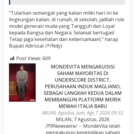
“Tularkan semangat yang kalian miliki hari ini ke
lingkungan kalian, di rumah, di sekolah, jadilah role
model generasi muda yang Tangguh dan Loyal
kepada Bangsa dan Negara. Selamat bertugas!
Tetap jaga kesehatan dan kebersamaan!,” harap
Bupati Adirozal. (*/Ndy)
Post Views:
609
MONDEVITA MENGAKUISISI
SAHAM MAYORITAS DI
UNDERSCORE DISTRICT,
PERUSAHAAN INDUK MAGLIANO,
SEBAGAI LANGKAH KEDUA DALAM
MEMBANGUN PLATFORM MEREK
MEWAH ITALIA BARU
MILAN, Agustus, Jum, Ags 7 2026 09:32
MILAN, 7 Agustus, 2026
/PRNewswire/ -- MondeVita telah
mengakuisisi kepemilikan saham