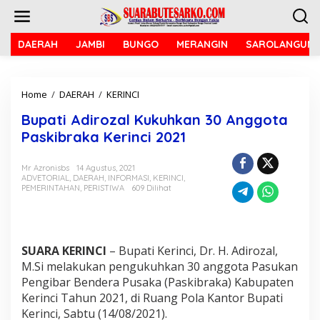
L
e
w
a
DAERAH
JAMBI
BUNGO
MERANGIN
SAROLANGUN
t
i
k
Home
/
DAERAH
/
KERINCI
B
e
u
k
Bupati Adirozal Kukuhkan 30 Anggota
p
o
a
n
Paskibraka Kerinci 2021
t
t
i
e
Mr Azronisbs
14 Agustus, 2021
A
n
ADVETORIAL
,
DAERAH
,
INFORMASI
,
KERINCI
,
d
PEMERINTAHAN
,
PERISTIWA
609 Dilihat
i
r
o
z
a
SUARA KERINCI
– Bupati Kerinci, Dr. H. Adirozal,
l
M.Si melakukan pengukuhkan 30 anggota Pasukan
K
Pengibar Bendera Pusaka (Paskibraka) Kabupaten
u
Kerinci Tahun 2021, di Ruang Pola Kantor Bupati
k
Kerinci, Sabtu (14/08/2021).
u