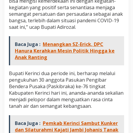
bisa mengisi kemerdekaan ini dengan kegiatan-
r
kegiatan yang positif serta senantiasa menjaga
i
semangat persatuan dan persaudara sebagai anak
n
c
bangsa, terlebih dalam situasi pandemi COVID-19
i
saat ini,” ucap Bupati Adirozal.
2
0
2
Baca Juga :
Menangkan SZ-Erick, DPC
1
Hanura Kerahkan Mesin Politik Hingga ke
Anak Ranting
Bupati Kerinci dua periode ini, berharap melalui
pengukuhan 30 anggota Pasukan Pengibar
Bendera Pusaka (Paskibraka) ke-76 tingkat
Kabupaten Kerinci hari ini, ananda-ananda sekalian
menjadi pelopor dalam menguatkan rasa cinta
tanah air dan semangat kebangsaan.
Baca Juga :
Pemkab Kerinci Sambut Kunker
dan Silaturahmi Kajati Jambi Johanis Tanak