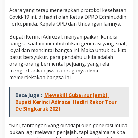
h
k
Acara yang tetap menerapkan protokol kesehatan
a
Covid-19 ini, di hadiri oleh Ketua DPRD Edminuddin,
n
Forkopimda, Kepala OPD dan Undangan lainnya.
3
0
A
Bupati Kerinci Adirozal, menyampaikan kondisi
n
bangsa saat ini membutuhkan generasi yang kuat,
g
loyal dan mencintai bangsa ini. Maka untuk itu kita
g
patut bersyukur, para pendahulu kita adalah
o
orang-orang bermental pejuang, yang rela
t
a
mengorbankan jiwa dan raganya demi
P
memerdekakan bangsa ini.
a
s
k
Baca Juga :
Mewakili Gubernur Jambi,
i
Bupati Kerinci Adirozal Hadiri Rakor Tour
b
r
De Singkarak 2021
a
k
a
“Kini, tantangan yang dihadapi oleh generasi muda
K
bukan lagi melawan penjajah, tapi bagaimana kita
e