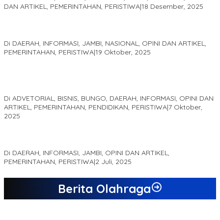
DAN ARTIKEL, PEMERINTAHAN, PERISTIWA
|
18 Desember, 2025
Pelaminan Pengantin dan Baju Adat Melayu Jambi, Refleksi
Akademis Seminar Lembaga Adat Melayu (LAM) Jambi
Di DAERAH, INFORMASI, JAMBI, NASIONAL, OPINI DAN ARTIKEL,
PEMERINTAHAN, PERISTIWA
|
19 Oktober, 2025
Kampus IAK Setih Setio Raih Hibah PKM PMM Melalui
Optimalisasi Produk Unggulan Desa Berbasis Digital di Desa
Suka Jaya
Di ADVETORIAL, BISNIS, BUNGO, DAERAH, INFORMASI, OPINI DAN
ARTIKEL, PEMERINTAHAN, PENDIDIKAN, PERISTIWA
|
7 Oktober,
2025
MEWUJUDKAN KEPARIWISATAAN KAWASAN KOMPLEK CANDI
MUARO JAMBI SEBAGAI SUMBER PERTUMBUHAN EKONOMI BARU
Di DAERAH, INFORMASI, JAMBI, OPINI DAN ARTIKEL,
PEMERINTAHAN, PERISTIWA
|
2 Juli, 2025
Berita Olahraga