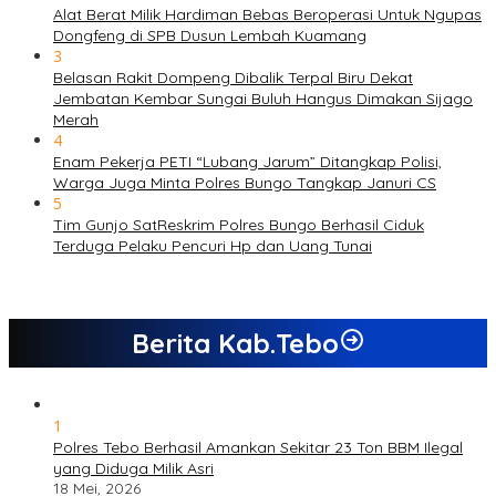
Alat Berat Milik Hardiman Bebas Beroperasi Untuk Ngupas
Dongfeng di SPB Dusun Lembah Kuamang
3
Belasan Rakit Dompeng Dibalik Terpal Biru Dekat
Jembatan Kembar Sungai Buluh Hangus Dimakan Sijago
Merah
4
Enam Pekerja PETI “Lubang Jarum” Ditangkap Polisi,
Warga Juga Minta Polres Bungo Tangkap Januri CS
5
Tim Gunjo SatReskrim Polres Bungo Berhasil Ciduk
Terduga Pelaku Pencuri Hp dan Uang Tunai
Berita Kab.Tebo
1
Polres Tebo Berhasil Amankan Sekitar 23 Ton BBM Ilegal
yang Diduga Milik Asri
18 Mei, 2026