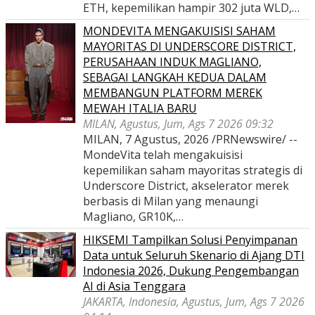
ETH, kepemilikan hampir 302 juta WLD,…
MONDEVITA MENGAKUISISI SAHAM
MAYORITAS DI UNDERSCORE DISTRICT,
PERUSAHAAN INDUK MAGLIANO,
SEBAGAI LANGKAH KEDUA DALAM
MEMBANGUN PLATFORM MEREK
MEWAH ITALIA BARU
MILAN, Agustus, Jum, Ags 7 2026 09:32
MILAN, 7 Agustus, 2026 /PRNewswire/ --
MondeVita telah mengakuisisi
kepemilikan saham mayoritas strategis di
Underscore District, akselerator merek
berbasis di Milan yang menaungi
Magliano, GR10K,…
HIKSEMI Tampilkan Solusi Penyimpanan
Data untuk Seluruh Skenario di Ajang DTI
Indonesia 2026, Dukung Pengembangan
AI di Asia Tenggara
JAKARTA, Indonesia, Agustus, Jum, Ags 7 2026