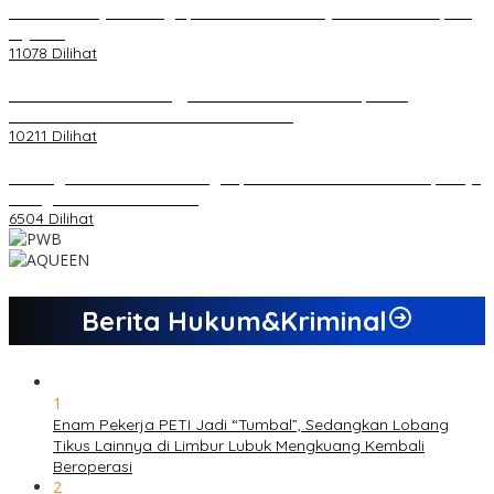
20 Atlet Muaythai Sungaipenuh Akan Ikuti Kejuaraan Pra Porprov
di Jambi
11078 Dilihat
Koordinator PMMD Yogyakarta Seru Kaum Muda, Gesa
Kemandirian Ekonomi dan Inovasi Desa
10211 Dilihat
Dukungan Cabor Terus Mengalir, Zuwanda Semakin Mantap Maju
sebagai Calon Ketua KONI
6504 Dilihat
Berita Hukum&Kriminal
1
Enam Pekerja PETI Jadi “Tumbal”, Sedangkan Lobang
Tikus Lainnya di Limbur Lubuk Mengkuang Kembali
Beroperasi
2