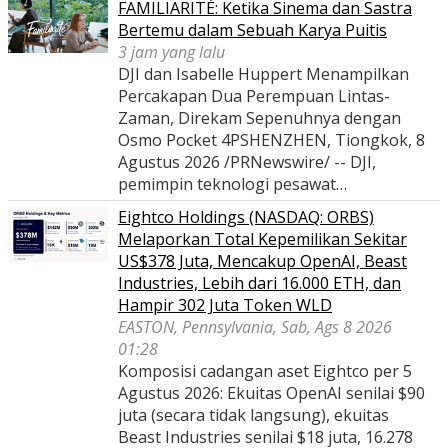
FAMILIARITÉ: Ketika Sinema dan Sastra
Bertemu dalam Sebuah Karya Puitis
3 jam yang lalu
DJI dan Isabelle Huppert Menampilkan
Percakapan Dua Perempuan Lintas-
Zaman, Direkam Sepenuhnya dengan
Osmo Pocket 4PSHENZHEN, Tiongkok, 8
Agustus 2026 /PRNewswire/ -- DJI,
pemimpin teknologi pesawat…
Eightco Holdings (NASDAQ: ORBS)
Melaporkan Total Kepemilikan Sekitar
US$378 Juta, Mencakup OpenAI, Beast
Industries, Lebih dari 16.000 ETH, dan
Hampir 302 Juta Token WLD
EASTON, Pennsylvania, Sab, Ags 8 2026
01:28
Komposisi cadangan aset Eightco per 5
Agustus 2026: Ekuitas OpenAI senilai $90
juta (secara tidak langsung), ekuitas
Beast Industries senilai $18 juta, 16.278