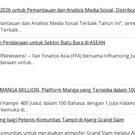
026 untuk Pemantauan dan Analisis Media Sosial, Distribus
antauan dan Analisis Media Sosial Terbaik Tahun Ini", se
s Terbaik…
an Pendanaan untuk Sektor Batu Bara di ASEAN
wswire/ -- Fair Finance Asia (FFA) bersama Influencing Ju
ndanaan untuk…
ui MANGA MILLION, Platform Manga yang Tersedia dalam 10
 Hampir 400 Judul, dalam 100 Bahasa, dengan 1 Juta Halam
erkemuka di…
ng bagi Petenis Komunitas Tampil di Ajang Grand Slam
s komunitas untuk merasakan atmosfer Grand Slam melalui 