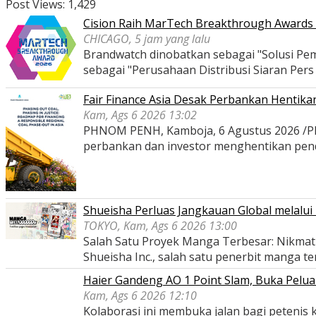
Post Views:
1,429
Cision Raih MarTech Breakthrough Awards 2
CHICAGO, 5 jam yang lalu
Brandwatch dinobatkan sebagai "Solusi Pem
sebagai "Perusahaan Distribusi Siaran Per
Fair Finance Asia Desak Perbankan Hentik
Kam, Ags 6 2026 13:02
PHNOM PENH, Kamboja, 6 Agustus 2026 /PRNe
perbankan dan investor menghentikan pe
Shueisha Perluas Jangkauan Global melal
TOKYO, Kam, Ags 6 2026 13:00
Salah Satu Proyek Manga Terbesar: Nikmati
Shueisha Inc., salah satu penerbit manga t
Haier Gandeng AO 1 Point Slam, Buka Pelua
Kam, Ags 6 2026 12:10
Kolaborasi ini membuka jalan bagi peteni