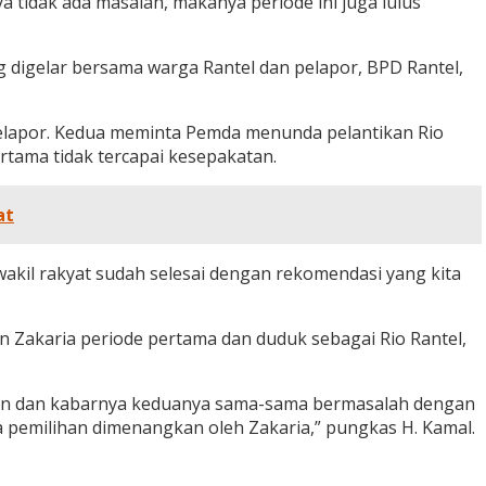
a tidak ada masalah, makanya periode ini juga lulus
 digelar bersama warga Rantel dan pelapor, BPD Rantel,
pelapor. Kedua meminta Pemda menunda pelantikan Rio
rtama tidak tercapai kesepakatan.
at
i wakil rakyat sudah selesai dengan rekomendasi yang kita
an Zakaria periode pertama dan duduk sebagai Rio Rantel,
calon dan kabarnya keduanya sama-sama bermasalah dengan
ada pemilihan dimenangkan oleh Zakaria,” pungkas H. Kamal.