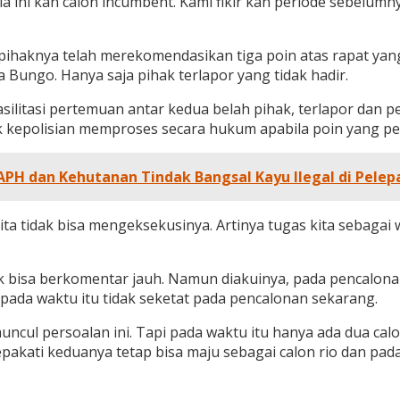
 ini kan calon incumbent. Kami fikir kan periode sebelumny
pihaknya telah merekomendasikan tiga poin atas rapat yang
da Bungo. Hanya saja pihak terlapor yang tidak hadir.
ilitasi pertemuan antar kedua belah pihak, terlapor dan 
ak kepolisian memproses secara hukum apabila poin yang pe
APH dan Kehutanan Tindak Bangsal Kayu Ilegal di Pelep
 kita tidak bisa mengeksekusinya. Artinya tugas kita sebaga
dak bisa berkomentar jauh. Namun diakuinya, pada pencalon
 pada waktu itu tidak seketat pada pencalonan sekarang.
muncul persoalan ini. Tapi pada waktu itu hanya ada dua 
disepakati keduanya tetap bisa maju sebagai calon rio dan p