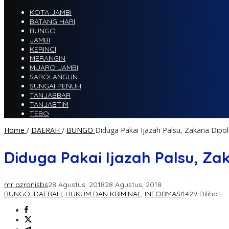
KOTA JAMBI
BATANG HARI
BUNGO
JAMBI
KERINCI
MERANGIN
MUARO JAMBI
SAROLANGUN
SUNGAI PENUH
TANJABBAR
TANJABTIM
TEBO
Home
/
DAERAH
/
BUNGO
Diduga Pakai Ijazah Palsu, Zakaria Dipol
Diduga Pakai Ijazah Palsu, Zak
mr azronisbs
28 Agustus, 2018
28 Agustus, 2018
BUNGO
,
DAERAH
,
HUKUM DAN KRIMINAL
,
INFORMASI
1429 Dilihat