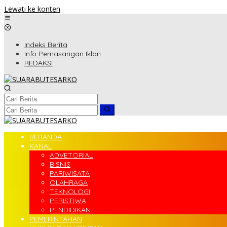
Lewati ke konten
Indeks Berita
Info Pemasangan Iklan
REDAKSI
BERANDA
KANAL
ADVETORIAL
BISNIS
PARIWISATA
OLAHRAGA
TEKNOLOGI
PERISTIWA
PENDIDIKAN
PEMERINTAHAN