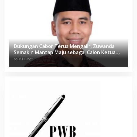
Dukungan Cabor Terus Mengalir, Zuwanda
Semakin Mantap Maju sebagai Calon Ketua
KONI
6507 Dilihat