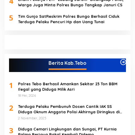
4
Warga Juga Minta Polres Bungo Tangkap Januri CS
5
Tim Gunjo SatReskrim Polres Bungo Berhasil Ciduk
Terduga Pelaku Pencuri Hp dan Uang Tunai
Berita Kab.Tebo
1
Polres Tebo Berhasil Amankan Sekitar 23 Ton BBM
Ilegal yang Diduga Milik Asri
18 Mei, 2026
2
Terduga Pelaku Pembunuh Dosen Cantik IAK SS
Diduga Oknum Anggota Polisi Akhirnya Diringkus di
Tebo Tengah
2 November, 2025
3
Diduga Cemari Lingkungan dan Sungai, PT Kurnia
Palma Berjaya Bakal Kembali Didemo