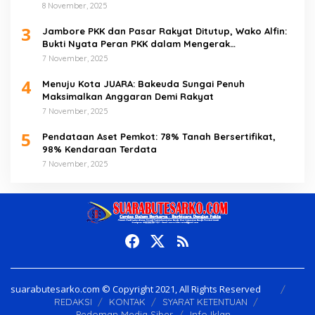
8 November, 2025
3
Jambore PKK dan Pasar Rakyat Ditutup, Wako Alfin:
Bukti Nyata Peran PKK dalam Mengerak
Perekonomian Masyarakat
7 November, 2025
4
Menuju Kota JUARA: Bakeuda Sungai Penuh
Maksimalkan Anggaran Demi Rakyat
7 November, 2025
5
Pendataan Aset Pemkot: 78% Tanah Bersertifikat,
98% Kendaraan Terdata
7 November, 2025
suarabutesarko.com © Copyright 2021, All Rights Reserved
REDAKSI
KONTAK
SYARAT KETENTUAN
Pedoman Media Siber
Info Iklan