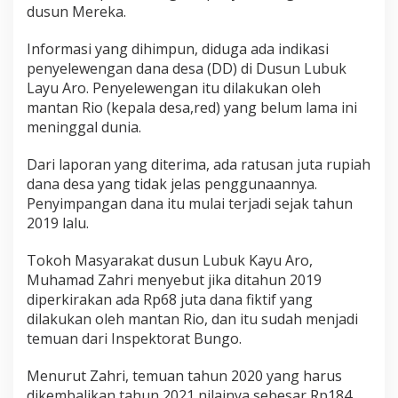
u
dusun Mereka.
b
u
Informasi yang dihimpun, diduga ada indikasi
k
penyelewengan dana desa (DD) di Dusun Lubuk
K
Layu Aro. Penyelewengan itu dilakukan oleh
a
y
mantan Rio (kepala desa,red) yang belum lama ini
u
meninggal dunia.
A
r
Dari laporan yang diterima, ada ratusan juta rupiah
o
dana desa yang tidak jelas penggunaannya.
K
e
Penyimpangan dana itu mulai terjadi sejak tahun
p
2019 lalu.
a
d
Tokoh Masyarakat dusun Lubuk Kayu Aro,
a
Muhamad Zahri menyebut jika ditahun 2019
K
e
diperkirakan ada Rp68 juta dana fiktif yang
j
dilakukan oleh mantan Rio, dan itu sudah menjadi
a
temuan dari Inspektorat Bungo.
r
i
Menurut Zahri, temuan tahun 2020 yang harus
B
u
dikembalikan tahun 2021 nilainya sebesar Rp184