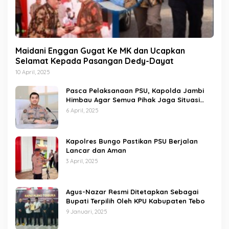
Maidani Enggan Gugat Ke MK dan Ucapkan
Selamat Kepada Pasangan Dedy-Dayat
10 April, 2025
Pasca Pelaksanaan PSU, Kapolda Jambi
Himbau Agar Semua Pihak Jaga Situasi
Kamtibmas
6 April, 2025
Kapolres Bungo Pastikan PSU Berjalan
Lancar dan Aman
3 April, 2025
Agus-Nazar Resmi Ditetapkan Sebagai
Bupati Terpilih Oleh KPU Kabupaten Tebo
9 Januari, 2025