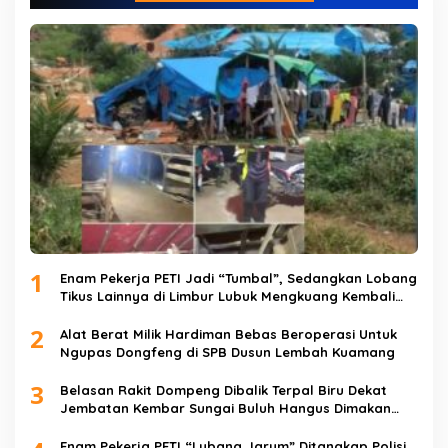
1
Enam Pekerja PETI Jadi “Tumbal”, Sedangkan Lobang
Tikus Lainnya di Limbur Lubuk Mengkuang Kembali
Beroperasi
2
Alat Berat Milik Hardiman Bebas Beroperasi Untuk
Ngupas Dongfeng di SPB Dusun Lembah Kuamang
3
Belasan Rakit Dompeng Dibalik Terpal Biru Dekat
Jembatan Kembar Sungai Buluh Hangus Dimakan
Sijago Merah
Enam Pekerja PETI “Lubang Jarum” Ditangkap Polisi,