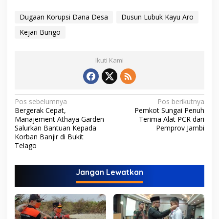
Dugaan Korupsi Dana Desa
Dusun Lubuk Kayu Aro
Kejari Bungo
Ikuti Kami
N
Pos sebelumnya
Pos berikutnya
Bergerak Cepat,
Pemkot Sungai Penuh
a
Manajement Athaya Garden
Terima Alat PCR dari
v
Salurkan Bantuan Kepada
Pemprov Jambi
Korban Banjir di Bukit
i
Telago
g
a
Jangan Lewatkan
s
i
p