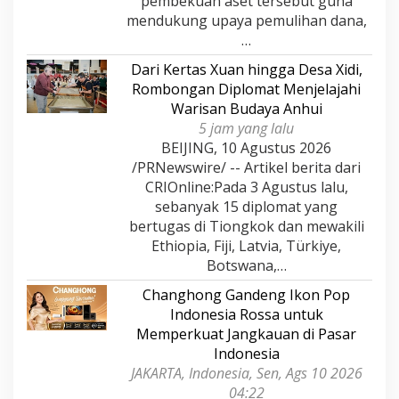
pembekuan aset tersebut guna
mendukung upaya pemulihan dana,
…
Dari Kertas Xuan hingga Desa Xidi,
Rombongan Diplomat Menjelajahi
Warisan Budaya Anhui
5 jam yang lalu
BEIJING, 10 Agustus 2026
/PRNewswire/ -- Artikel berita dari
CRIOnline:Pada 3 Agustus lalu,
sebanyak 15 diplomat yang
bertugas di Tiongkok dan mewakili
Ethiopia, Fiji, Latvia, Türkiye,
Botswana,…
Changhong Gandeng Ikon Pop
Indonesia Rossa untuk
Memperkuat Jangkauan di Pasar
Indonesia
JAKARTA, Indonesia, Sen, Ags 10 2026
04:22