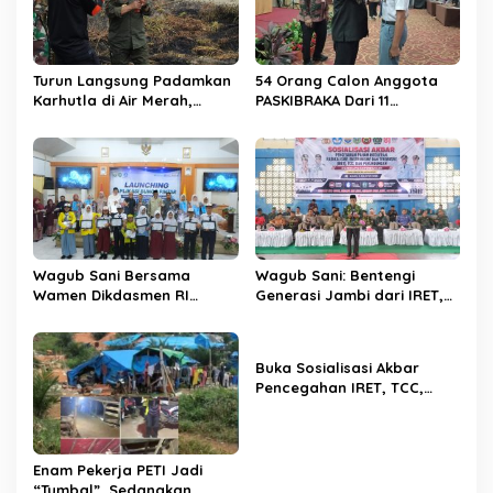
o
s
Turun Langsung Padamkan
54 Orang Calon Anggota
Karhutla di Air Merah,
PASKIBRAKA Dari 11
Gubernur Al Haris: Api
Kabupaten Kota Se Provinsi
Sudah 3 Hari, Gambut Sulit
Jambi Jalani Pemusatan
Dipadamkan
Dan Pelatihan
Wagub Sani Bersama
Wagub Sani: Bentengi
Wamen Dikdasmen RI
Generasi Jambi dari IRET,
Luncurkan Aplikasi Bungo
TCC, dan Perundungan
Pintar, Dorong
Dimulai dari Sekolah
Transformasi Digital
Buka Sosialisasi Akbar
Pendidikan di Jambi
Pencegahan IRET, TCC,
Perundungan, dan Bahaya
Narkoba di Bungo,
Gubernur Al Haris: “Kalau
anak-anakku bisa jaga diri,
Enam Pekerja PETI Jadi
60% masa depan sudah
“Tumbal”, Sedangkan