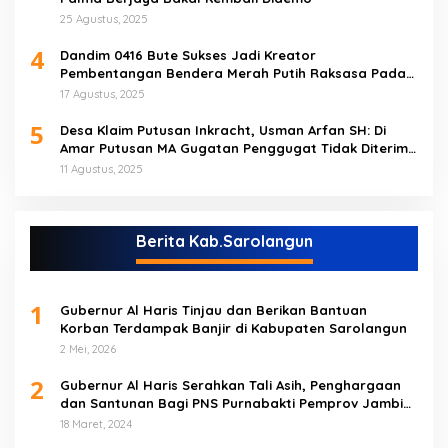
25 Agustus, 2025
4
Dandim 0416 Bute Sukses Jadi Kreator
Pembentangan Bendera Merah Putih Raksasa Pada
Peringatan HUT RI ke 80 di Tebo
17 Agustus, 2025
5
Desa Klaim Putusan Inkracht, Usman Arfan SH: Di
Amar Putusan MA Gugatan Penggugat Tidak Diterima
(NO)
11 Agustus, 2025
Berita Kab.Sarolangun
1
Gubernur Al Haris Tinjau dan Berikan Bantuan
Korban Terdampak Banjir di Kabupaten Sarolangun
2 Mei, 2026
2
Gubernur Al Haris Serahkan Tali Asih, Penghargaan
dan Santunan Bagi PNS Purnabakti Pemprov Jambi
Yang Berada di Sarolangun
18 Maret, 2024