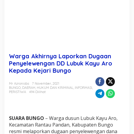
k
a
n
D
u
g
a
a
n
P
Warga Akhirnya Laporkan Dugaan
e
n
Penyelewengan DD Lubuk Kayu Aro
y
Kepada Kejari Bungo
e
l
e
Mr Azronisbs
7 November, 2021
BUNGO
,
DAERAH
,
HUKUM DAN KRIMINAL
,
INFORMASI
,
w
PERISTIWA
494 Dilihat
e
n
g
a
n
SUARA BUNGO
– Warga dusun Lubuk Kayu Aro,
D
Kecamatan Rantau Pandan, Kabupaten Bungo
D
resmi melaporkan dugaan penyelewengan dana
L