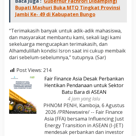
Baca Juga :
Gubernur Fachrori Didampingi
Bupati Mashuri Buka MTQ Tingkat Provinsi
Jambi Ke- 49 di Kabupaten Bungo
“Terimakasih banyak untuk adik-adik mahasiswa,
dan masyarakat membantu kami, sekali lagi kami
sekeluarga mengucapkan terimakasih, dan
Alhamdulillah kondisi Isron saat ini cukup membaik
dari sebelum-sebelumnya,” tutupnya. (Sar)
Post Views:
214
Fair Finance Asia Desak Perbankan
Hentikan Pendanaan untuk Sektor
Batu Bara di ASEAN
4 jam yang lalu
PHNOM PENH, Kamboja, 6 Agustus
2026 /PRNewswire/ -- Fair Finance
Asia (FFA) bersama Influencing Just
Energy Transition in ASEAN (I-JET)
mendesak perbankan dan investor