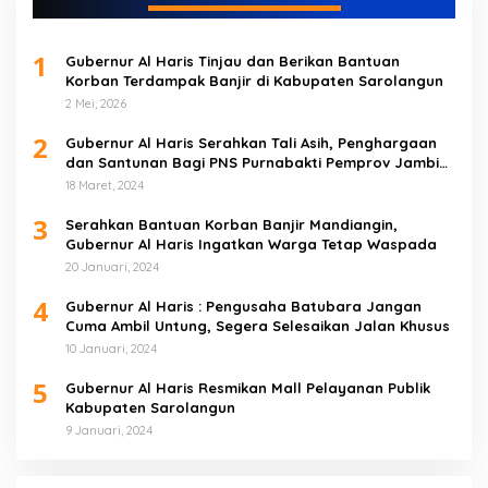
1
Gubernur Al Haris Tinjau dan Berikan Bantuan
Korban Terdampak Banjir di Kabupaten Sarolangun
2 Mei, 2026
2
Gubernur Al Haris Serahkan Tali Asih, Penghargaan
dan Santunan Bagi PNS Purnabakti Pemprov Jambi
Yang Berada di Sarolangun
18 Maret, 2024
3
Serahkan Bantuan Korban Banjir Mandiangin,
Gubernur Al Haris Ingatkan Warga Tetap Waspada
20 Januari, 2024
4
Gubernur Al Haris : Pengusaha Batubara Jangan
Cuma Ambil Untung, Segera Selesaikan Jalan Khusus
10 Januari, 2024
5
Gubernur Al Haris Resmikan Mall Pelayanan Publik
Kabupaten Sarolangun
9 Januari, 2024