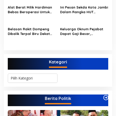
Alat Berat Milik Hardiman
Ini Pesan Sekda Kota Jambi
Bebas Beroperasi Untuk
Dalam Rangka HUT
Ngupas Dongfeng di SPB
PERUMDAM Kota Jambi Ke-
Dusun Lembah Kuamang
52
Belasan Rakit Dompeng
Keluarga Oknum Pejabat
Dibalik Terpal Biru Dekat
Dapat Gaji Besar,
Jembatan Kembar Sungai
Beberapa PPPK Paruh
Buluh Hangus Dimakan
Waktu di Bappeda Merasa
Sijago Merah
di Anak Tirikan
Kategori
K
a
t
e
g
Berita Politik
o
r
i