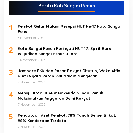
Berita Kab.Sungai Penuh
1
Pemkot Gelar Malam Resepsi HUT Ke-17 Kota Sungai
Penuh
8 November, 2025
2
Kota Sungai Penuh Peringati HUT 17, Spirit Baru,
Wujudkan Sungai Penuh Juara
8 November, 2025
3
Jambore PKK dan Pasar Rakyat Ditutup, Wako Alfin:
Bukti Nyata Peran PKK dalam Mengerak
Perekonomian Masyarakat
7 November, 2025
4
Menuju Kota JUARA: Bakeuda Sungai Penuh
Maksimalkan Anggaran Demi Rakyat
7 November, 2025
5
Pendataan Aset Pemkot: 78% Tanah Bersertifikat,
98% Kendaraan Terdata
7 November, 2025