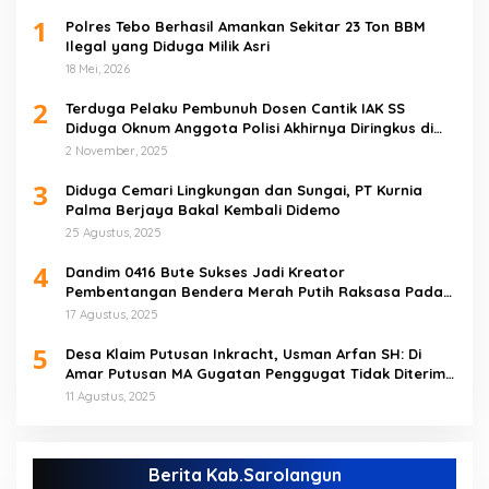
1
Polres Tebo Berhasil Amankan Sekitar 23 Ton BBM
Ilegal yang Diduga Milik Asri
18 Mei, 2026
2
Terduga Pelaku Pembunuh Dosen Cantik IAK SS
Diduga Oknum Anggota Polisi Akhirnya Diringkus di
Tebo Tengah
2 November, 2025
3
Diduga Cemari Lingkungan dan Sungai, PT Kurnia
Palma Berjaya Bakal Kembali Didemo
25 Agustus, 2025
4
Dandim 0416 Bute Sukses Jadi Kreator
Pembentangan Bendera Merah Putih Raksasa Pada
Peringatan HUT RI ke 80 di Tebo
17 Agustus, 2025
5
Desa Klaim Putusan Inkracht, Usman Arfan SH: Di
Amar Putusan MA Gugatan Penggugat Tidak Diterima
(NO)
11 Agustus, 2025
Berita Kab.Sarolangun