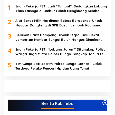
1
Enam Pekerja PETI Jadi “Tumbal”, Sedangkan Lobang
Tikus Lainnya di Limbur Lubuk Mengkuang Kembali
Beroperasi
2
Alat Berat Milik Hardiman Bebas Beroperasi Untuk
Ngupas Dongfeng di SPB Dusun Lembah Kuamang
3
Belasan Rakit Dompeng Dibalik Terpal Biru Dekat
Jembatan Kembar Sungai Buluh Hangus Dimakan
Sijago Merah
4
Enam Pekerja PETI “Lubang Jarum” Ditangkap Polisi,
Warga Juga Minta Polres Bungo Tangkap Januri CS
5
Tim Gunjo SatReskrim Polres Bungo Berhasil Ciduk
Terduga Pelaku Pencuri Hp dan Uang Tunai
Berita Kab.Tebo