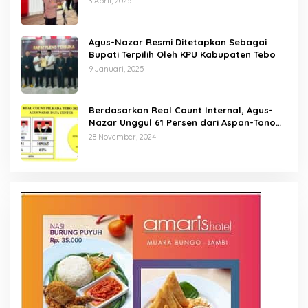
3 April, 2025
Agus-Nazar Resmi Ditetapkan Sebagai
Bupati Terpilih Oleh KPU Kabupaten Tebo
9 Januari, 2025
Berdasarkan Real Count Internal, Agus-
Nazar Unggul 61 Persen dari Aspan-Tono
Hanya 39 Persen
28 November, 2024