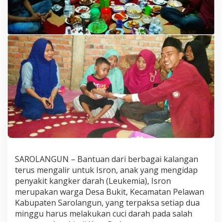
G
M
S
B
a
n
t
u
P
e
n
g
o
b
a
t
a
n
SAROLANGUN – Bantuan dari berbagai kalangan
I
terus mengalir untuk Isron, anak yang mengidap
s
penyakit kangker darah (Leukemia), Isron
r
merupakan warga Desa Bukit, Kecamatan Pelawan
o
n
Kabupaten Sarolangun, yang terpaksa setiap dua
minggu harus melakukan cuci darah pada salah