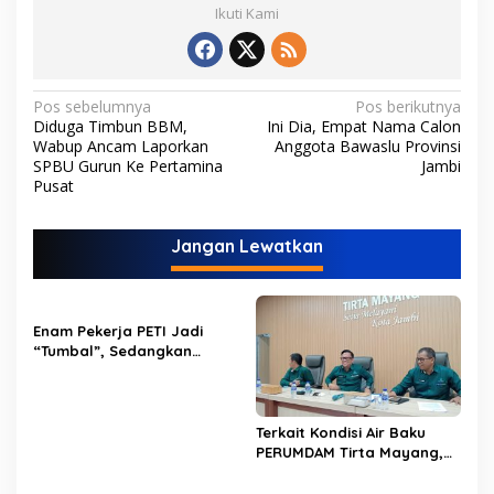
Ikuti Kami
N
Pos sebelumnya
Pos berikutnya
Diduga Timbun BBM,
Ini Dia, Empat Nama Calon
a
Wabup Ancam Laporkan
Anggota Bawaslu Provinsi
v
SPBU Gurun Ke Pertamina
Jambi
Pusat
i
g
Jangan Lewatkan
a
s
i
Enam Pekerja PETI Jadi
p
“Tumbal”, Sedangkan
Lobang Tikus Lainnya di
o
Limbur Lubuk Mengkuang
Kembali Beroperasi
s
Terkait Kondisi Air Baku
PERUMDAM Tirta Mayang,
Ini Jawaban Dirut
PERUMDAM