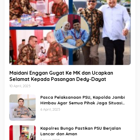
Maidani Enggan Gugat Ke MK dan Ucapkan
Selamat Kepada Pasangan Dedy-Dayat
10 April, 2025
Pasca Pelaksanaan PSU, Kapolda Jambi
Himbau Agar Semua Pihak Jaga Situasi
Kamtibmas
6 April, 2025
Kapolres Bungo Pastikan PSU Berjalan
Lancar dan Aman