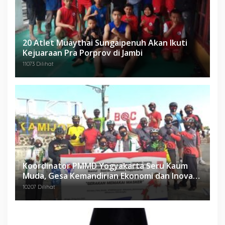
20 Atlet Muaythai Sungaipenuh Akan Ikuti
Kejuaraan Pra Porprov di Jambi
11073 Dilihat
Koordinator PMMD Yogyakarta Seru Kaum
Muda, Gesa Kemandirian Ekonomi dan Inovasi
Desa
10207 Dilihat