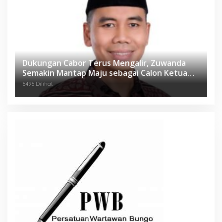
Dukungan Cabor Terus Mengalir, Zuwanda
Semakin Mantap Maju sebagai Calon Ketua
KONI
6496 Dilihat