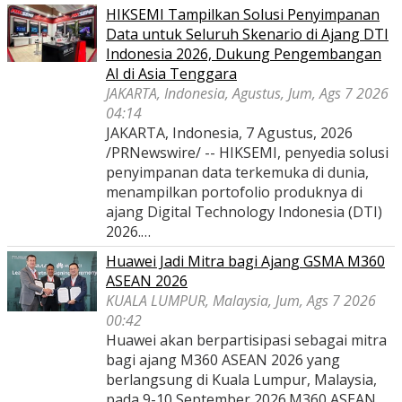
HIKSEMI Tampilkan Solusi Penyimpanan
Data untuk Seluruh Skenario di Ajang DTI
Indonesia 2026, Dukung Pengembangan
AI di Asia Tenggara
JAKARTA, Indonesia, Agustus, Jum, Ags 7 2026
04:14
JAKARTA, Indonesia, 7 Agustus, 2026
/PRNewswire/ -- HIKSEMI, penyedia solusi
penyimpanan data terkemuka di dunia,
menampilkan portofolio produknya di
ajang Digital Technology Indonesia (DTI)
2026.…
Huawei Jadi Mitra bagi Ajang GSMA M360
ASEAN 2026
KUALA LUMPUR, Malaysia, Jum, Ags 7 2026
00:42
Huawei akan berpartisipasi sebagai mitra
bagi ajang M360 ASEAN 2026 yang
berlangsung di Kuala Lumpur, Malaysia,
pada 9-10 September 2026.M360 ASEAN