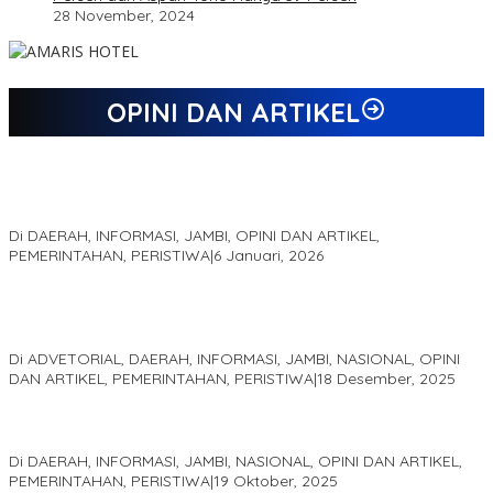
28 November, 2024
OPINI DAN ARTIKEL
Jejak 69 Tahun dan Manifesto Pembaharuan di Era Al Haris –
Sani
Di DAERAH, INFORMASI, JAMBI, OPINI DAN ARTIKEL,
PEMERINTAHAN, PERISTIWA
|
6 Januari, 2026
Kinerja Terukur dan Dampak Nyata: Mengapa Al Haris Disebut
sebagai Salah Satu Gubernur Paling Efektif di Indonesia Tahun
2025
Di ADVETORIAL, DAERAH, INFORMASI, JAMBI, NASIONAL, OPINI
DAN ARTIKEL, PEMERINTAHAN, PERISTIWA
|
18 Desember, 2025
Pelaminan Pengantin dan Baju Adat Melayu Jambi, Refleksi
Akademis Seminar Lembaga Adat Melayu (LAM) Jambi
Di DAERAH, INFORMASI, JAMBI, NASIONAL, OPINI DAN ARTIKEL,
PEMERINTAHAN, PERISTIWA
|
19 Oktober, 2025