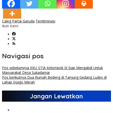
Caleg Partai Garuda
Tereliminasi
Ikuti Kami
Navigasi pos
Pos sebelumnya
KKU STIA Kelompok IX Siap Mengabdi Untuk
Masyarakat Desa Sukadamai
Pos berikutnya
Dua Rumah Bedeng di Tanjung Gedang Ludes di
Lahap Sijago Merah
Jangan Lewatkan