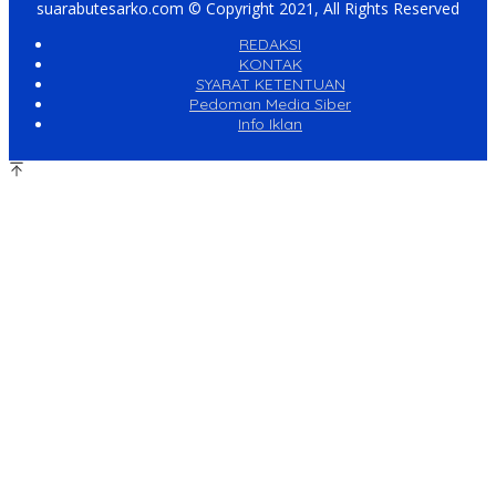
suarabutesarko.com © Copyright 2021, All Rights Reserved
REDAKSI
KONTAK
SYARAT KETENTUAN
Pedoman Media Siber
Info Iklan