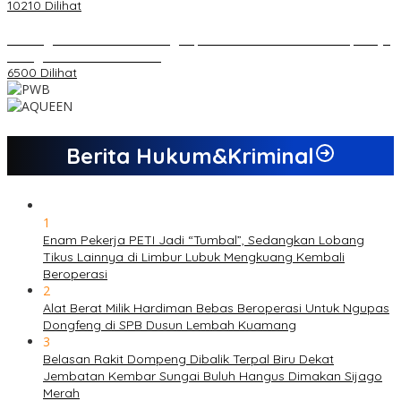
10210 Dilihat
Dukungan Cabor Terus Mengalir, Zuwanda Semakin Mantap Maju
sebagai Calon Ketua KONI
6500 Dilihat
Berita Hukum&Kriminal
1
Enam Pekerja PETI Jadi “Tumbal”, Sedangkan Lobang
Tikus Lainnya di Limbur Lubuk Mengkuang Kembali
Beroperasi
2
Alat Berat Milik Hardiman Bebas Beroperasi Untuk Ngupas
Dongfeng di SPB Dusun Lembah Kuamang
3
Belasan Rakit Dompeng Dibalik Terpal Biru Dekat
Jembatan Kembar Sungai Buluh Hangus Dimakan Sijago
Merah