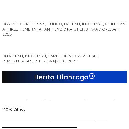
Kampus IAK Setih Setio Raih Hibah PKM PMM Melalui
Optimalisasi Produk Unggulan Desa Berbasis Digital di Desa
Suka Jaya
Di ADVETORIAL, BISNIS, BUNGO, DAERAH, INFORMASI, OPINI DAN
ARTIKEL, PEMERINTAHAN, PENDIDIKAN, PERISTIWA
|
7 Oktober,
2025
MEWUJUDKAN KEPARIWISATAAN KAWASAN KOMPLEK CANDI
MUARO JAMBI SEBAGAI SUMBER PERTUMBUHAN EKONOMI BARU
Di DAERAH, INFORMASI, JAMBI, OPINI DAN ARTIKEL,
PEMERINTAHAN, PERISTIWA
|
2 Juli, 2025
Berita Olahraga
20 Atlet Muaythai Sungaipenuh Akan Ikuti Kejuaraan Pra Porprov
di Jambi
11076 Dilihat
Koordinator PMMD Yogyakarta Seru Kaum Muda, Gesa
Kemandirian Ekonomi dan Inovasi Desa