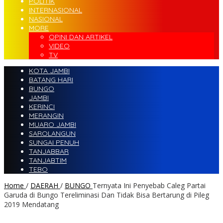
POLITIK
INTERNASIONAL
NASIONAL
MORE
OPINI DAN ARTIKEL
VIDEO
TV
KOTA JAMBI
BATANG HARI
BUNGO
JAMBI
KERINCI
MERANGIN
MUARO JAMBI
SAROLANGUN
SUNGAI PENUH
TANJABBAR
TANJABTIM
TEBO
Home
/
DAERAH
/
BUNGO
Ternyata Ini Penyebab Caleg Partai
Garuda di Bungo Tereliminasi Dan Tidak Bisa Bertarung di Pileg
2019 Mendatang