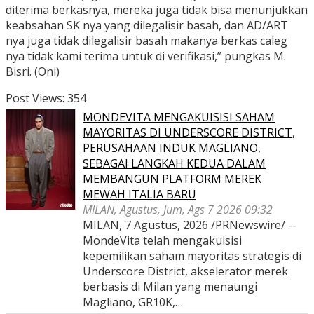
diterima berkasnya, mereka juga tidak bisa menunjukkan
keabsahan SK nya yang dilegalisir basah, dan AD/ART
nya juga tidak dilegalisir basah makanya berkas caleg
nya tidak kami terima untuk di verifikasi,” pungkas M.
Bisri. (Oni)
Post Views:
354
MONDEVITA MENGAKUISISI SAHAM
MAYORITAS DI UNDERSCORE DISTRICT,
PERUSAHAAN INDUK MAGLIANO,
SEBAGAI LANGKAH KEDUA DALAM
MEMBANGUN PLATFORM MEREK
MEWAH ITALIA BARU
MILAN, Agustus, Jum, Ags 7 2026 09:32
MILAN, 7 Agustus, 2026 /PRNewswire/ --
MondeVita telah mengakuisisi
kepemilikan saham mayoritas strategis di
Underscore District, akselerator merek
berbasis di Milan yang menaungi
Magliano, GR10K,…