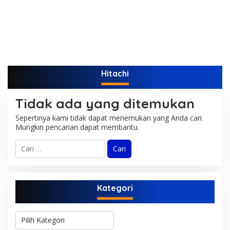
Hitachi
Tidak ada yang ditemukan
Sepertinya kami tidak dapat menemukan yang Anda cari.
Mungkin pencarian dapat membantu.
C
a
r
i
u
Kategori
n
t
u
K
k
a
: