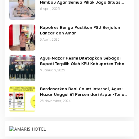
Himbau Agar Semua Pihak Jaga Situasi
Kamtibmas
6 April, 2025
Kapolres Bungo Pastikan PSU Berjalan
Lancar dan Aman
3 April, 2025
Agus-Nazar Resmi Ditetapkan Sebagai
Bupati Terpilih Oleh KPU Kabupaten Tebo
9 Januari, 2025
Berdasarkan Real Count Internal, Agus-
Nazar Unggul 61 Persen dari Aspan-Tono
Hanya 39 Persen
28 November, 2024
Kinerja Terukur dan Dampak Nyata: Mengapa