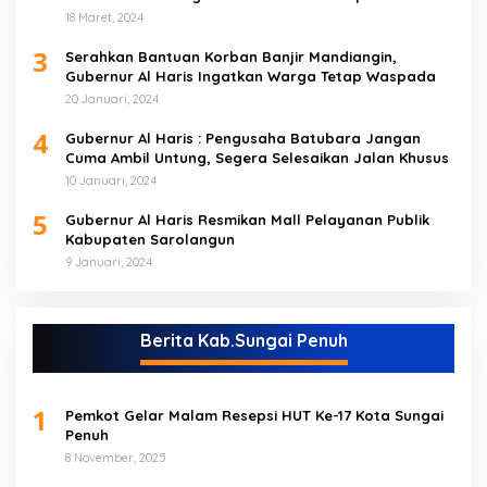
Yang Berada di Sarolangun
18 Maret, 2024
3
Serahkan Bantuan Korban Banjir Mandiangin,
Gubernur Al Haris Ingatkan Warga Tetap Waspada
20 Januari, 2024
4
Gubernur Al Haris : Pengusaha Batubara Jangan
Cuma Ambil Untung, Segera Selesaikan Jalan Khusus
10 Januari, 2024
5
Gubernur Al Haris Resmikan Mall Pelayanan Publik
Kabupaten Sarolangun
9 Januari, 2024
Berita Kab.Sungai Penuh
1
Pemkot Gelar Malam Resepsi HUT Ke-17 Kota Sungai
Penuh
8 November, 2025