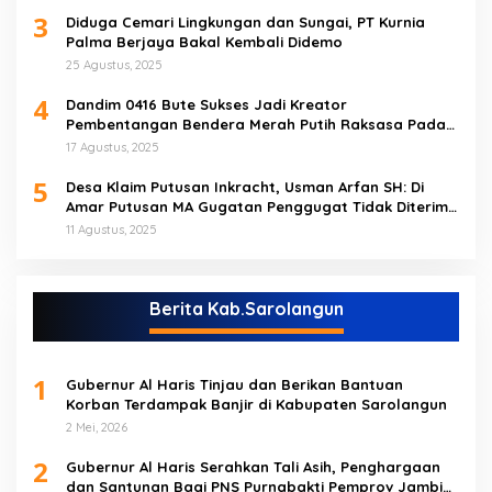
3
Diduga Cemari Lingkungan dan Sungai, PT Kurnia
Palma Berjaya Bakal Kembali Didemo
25 Agustus, 2025
4
Dandim 0416 Bute Sukses Jadi Kreator
Pembentangan Bendera Merah Putih Raksasa Pada
Peringatan HUT RI ke 80 di Tebo
17 Agustus, 2025
5
Desa Klaim Putusan Inkracht, Usman Arfan SH: Di
Amar Putusan MA Gugatan Penggugat Tidak Diterima
(NO)
11 Agustus, 2025
Berita Kab.Sarolangun
1
Gubernur Al Haris Tinjau dan Berikan Bantuan
Korban Terdampak Banjir di Kabupaten Sarolangun
2 Mei, 2026
2
Gubernur Al Haris Serahkan Tali Asih, Penghargaan
dan Santunan Bagi PNS Purnabakti Pemprov Jambi