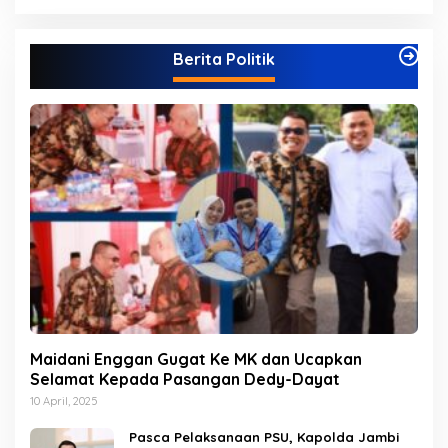
t
e
g
Berita Politik
o
r
i
Maidani Enggan Gugat Ke MK dan Ucapkan
Selamat Kepada Pasangan Dedy-Dayat
10 April, 2025
Pasca Pelaksanaan PSU, Kapolda Jambi