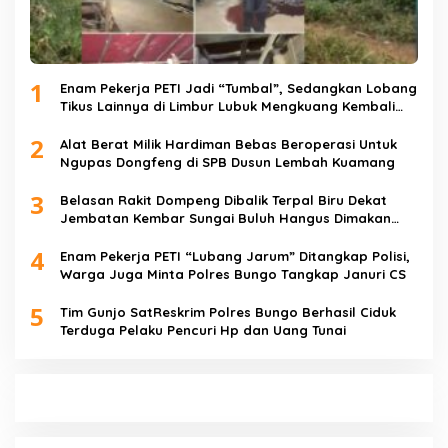
1
Enam Pekerja PETI Jadi “Tumbal”, Sedangkan Lobang
Tikus Lainnya di Limbur Lubuk Mengkuang Kembali
Beroperasi
2
Alat Berat Milik Hardiman Bebas Beroperasi Untuk
Ngupas Dongfeng di SPB Dusun Lembah Kuamang
3
Belasan Rakit Dompeng Dibalik Terpal Biru Dekat
Jembatan Kembar Sungai Buluh Hangus Dimakan
Sijago Merah
4
Enam Pekerja PETI “Lubang Jarum” Ditangkap Polisi,
Warga Juga Minta Polres Bungo Tangkap Januri CS
5
Tim Gunjo SatReskrim Polres Bungo Berhasil Ciduk
Terduga Pelaku Pencuri Hp dan Uang Tunai