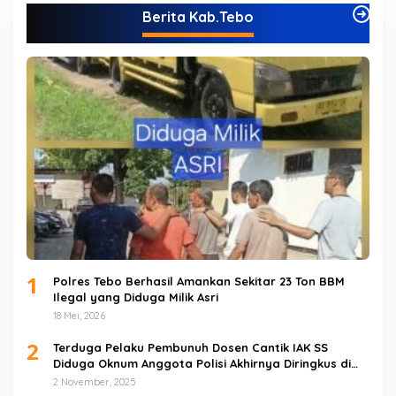
Berita Kab.Tebo
1
Polres Tebo Berhasil Amankan Sekitar 23 Ton BBM
Ilegal yang Diduga Milik Asri
18 Mei, 2026
2
Terduga Pelaku Pembunuh Dosen Cantik IAK SS
Diduga Oknum Anggota Polisi Akhirnya Diringkus di
Tebo Tengah
2 November, 2025