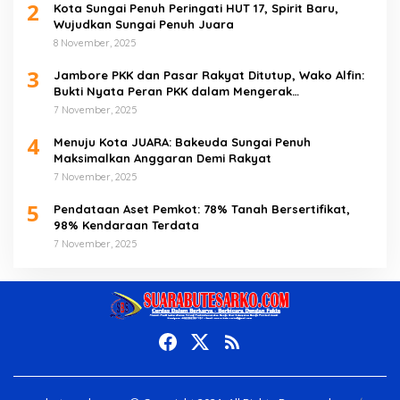
2
Kota Sungai Penuh Peringati HUT 17, Spirit Baru,
Wujudkan Sungai Penuh Juara
8 November, 2025
3
Jambore PKK dan Pasar Rakyat Ditutup, Wako Alfin:
Bukti Nyata Peran PKK dalam Mengerak
Perekonomian Masyarakat
7 November, 2025
4
Menuju Kota JUARA: Bakeuda Sungai Penuh
Maksimalkan Anggaran Demi Rakyat
7 November, 2025
5
Pendataan Aset Pemkot: 78% Tanah Bersertifikat,
98% Kendaraan Terdata
7 November, 2025