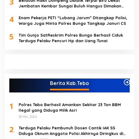
3
Belasan Rakit Dompeng Dibalik Terpal Biru Dekat
Jembatan Kembar Sungai Buluh Hangus Dimakan
Sijago Merah
4
Enam Pekerja PETI “Lubang Jarum” Ditangkap Polisi,
Warga Juga Minta Polres Bungo Tangkap Januri CS
5
Tim Gunjo SatReskrim Polres Bungo Berhasil Ciduk
Terduga Pelaku Pencuri Hp dan Uang Tunai
Berita Kab.Tebo
1
Polres Tebo Berhasil Amankan Sekitar 23 Ton BBM
Ilegal yang Diduga Milik Asri
18 Mei, 2026
2
Terduga Pelaku Pembunuh Dosen Cantik IAK SS
Diduga Oknum Anggota Polisi Akhirnya Diringkus di