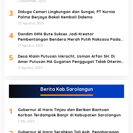
Tebo Tengah
2 November, 2025
3
Diduga Cemari Lingkungan dan Sungai, PT Kurnia
Palma Berjaya Bakal Kembali Didemo
25 Agustus, 2025
4
Dandim 0416 Bute Sukses Jadi Kreator
Pembentangan Bendera Merah Putih Raksasa Pada
Peringatan HUT RI ke 80 di Tebo
17 Agustus, 2025
5
Desa Klaim Putusan Inkracht, Usman Arfan SH: Di
Amar Putusan MA Gugatan Penggugat Tidak Diterima
(NO)
11 Agustus, 2025
Berita Kab.Sarolangun
1
Gubernur Al Haris Tinjau dan Berikan Bantuan
Korban Terdampak Banjir di Kabupaten Sarolangun
2 Mei, 2026
Gubernur Al Haris Serahkan Tali Asih, Penghargaan