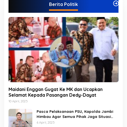
Berita Politik
o
r
i
Maidani Enggan Gugat Ke MK dan Ucapkan
Selamat Kepada Pasangan Dedy-Dayat
10 April, 2025
Pasca Pelaksanaan PSU, Kapolda Jambi
Himbau Agar Semua Pihak Jaga Situasi
Kamtibmas
6 April, 2025