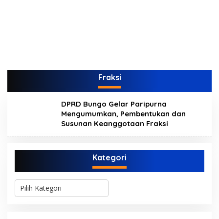
Fraksi
DPRD Bungo Gelar Paripurna
Mengumumkan, Pembentukan dan
Susunan Keanggotaan Fraksi
Kategori
K
a
t
e
g