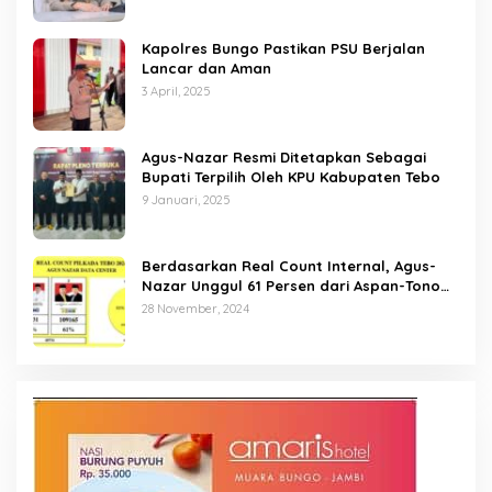
Kapolres Bungo Pastikan PSU Berjalan
Lancar dan Aman
3 April, 2025
Agus-Nazar Resmi Ditetapkan Sebagai
Bupati Terpilih Oleh KPU Kabupaten Tebo
9 Januari, 2025
Berdasarkan Real Count Internal, Agus-
Nazar Unggul 61 Persen dari Aspan-Tono
Hanya 39 Persen
28 November, 2024