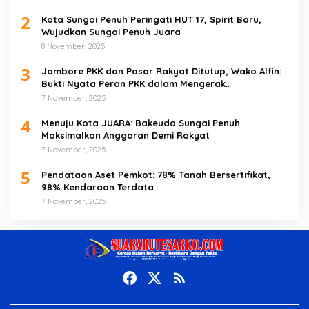
2
Kota Sungai Penuh Peringati HUT 17, Spirit Baru,
Wujudkan Sungai Penuh Juara
8 November, 2025
3
Jambore PKK dan Pasar Rakyat Ditutup, Wako Alfin:
Bukti Nyata Peran PKK dalam Mengerak
Perekonomian Masyarakat
7 November, 2025
4
Menuju Kota JUARA: Bakeuda Sungai Penuh
Maksimalkan Anggaran Demi Rakyat
7 November, 2025
5
Pendataan Aset Pemkot: 78% Tanah Bersertifikat,
98% Kendaraan Terdata
7 November, 2025