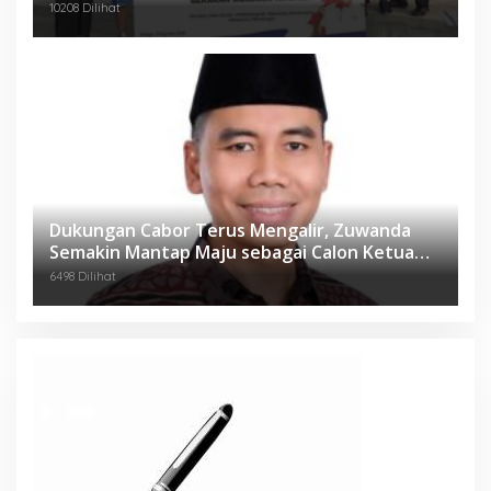
Desa
10208 Dilihat
Dukungan Cabor Terus Mengalir, Zuwanda
Semakin Mantap Maju sebagai Calon Ketua
KONI
6498 Dilihat