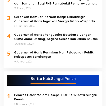
2
dan Santunan Bagi PNS Purnabakti Pemprov Jambi
Yang Berada di Sarolangun
18 Maret, 2024
3
Serahkan Bantuan Korban Banjir Mandiangin,
Gubernur Al Haris Ingatkan Warga Tetap Waspada
20 Januari, 2024
4
Gubernur Al Haris : Pengusaha Batubara Jangan
Cuma Ambil Untung, Segera Selesaikan Jalan Khusus
10 Januari, 2024
5
Gubernur Al Haris Resmikan Mall Pelayanan Publik
Kabupaten Sarolangun
9 Januari, 2024
Berita Kab.Sungai Penuh
1
Pemkot Gelar Malam Resepsi HUT Ke-17 Kota Sungai
Penuh
8 November, 2025