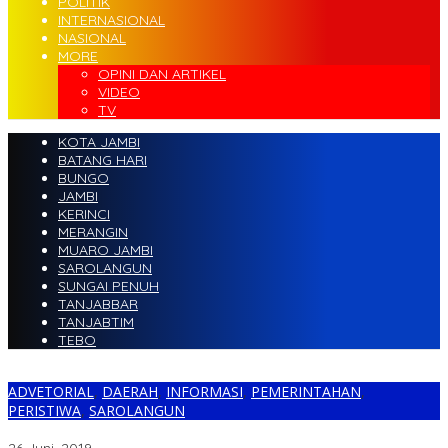
POLITIK
INTERNASIONAL
NASIONAL
MORE
OPINI DAN ARTIKEL
VIDEO
TV
KOTA JAMBI
BATANG HARI
BUNGO
JAMBI
KERINCI
MERANGIN
MUARO JAMBI
SAROLANGUN
SUNGAI PENUH
TANJABBAR
TANJABTIM
TEBO
ADVETORIAL
,
DAERAH
,
INFORMASI
,
PEMERINTAHAN
,
PERISTIWA
,
SAROLANGUN
Bupati CE Resmi Tutup Diklatpim IV Angkatan XIII