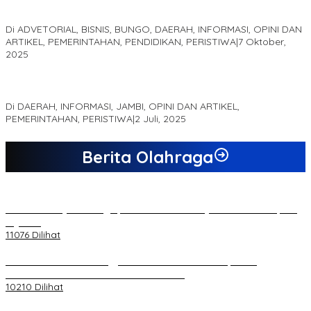
Optimalisasi Produk Unggulan Desa Berbasis Digital di Desa
Suka Jaya
Di ADVETORIAL, BISNIS, BUNGO, DAERAH, INFORMASI, OPINI DAN
ARTIKEL, PEMERINTAHAN, PENDIDIKAN, PERISTIWA
|
7 Oktober,
2025
MEWUJUDKAN KEPARIWISATAAN KAWASAN KOMPLEK CANDI
MUARO JAMBI SEBAGAI SUMBER PERTUMBUHAN EKONOMI BARU
Di DAERAH, INFORMASI, JAMBI, OPINI DAN ARTIKEL,
PEMERINTAHAN, PERISTIWA
|
2 Juli, 2025
Berita Olahraga
20 Atlet Muaythai Sungaipenuh Akan Ikuti Kejuaraan Pra Porprov
di Jambi
11076 Dilihat
Koordinator PMMD Yogyakarta Seru Kaum Muda, Gesa
Kemandirian Ekonomi dan Inovasi Desa
10210 Dilihat