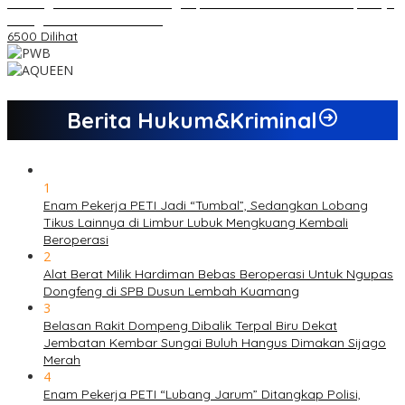
Dukungan Cabor Terus Mengalir, Zuwanda Semakin Mantap Maju
sebagai Calon Ketua KONI
6500 Dilihat
Berita Hukum&Kriminal
1
Enam Pekerja PETI Jadi “Tumbal”, Sedangkan Lobang
Tikus Lainnya di Limbur Lubuk Mengkuang Kembali
Beroperasi
2
Alat Berat Milik Hardiman Bebas Beroperasi Untuk Ngupas
Dongfeng di SPB Dusun Lembah Kuamang
3
Belasan Rakit Dompeng Dibalik Terpal Biru Dekat
Jembatan Kembar Sungai Buluh Hangus Dimakan Sijago
Merah
4
Enam Pekerja PETI “Lubang Jarum” Ditangkap Polisi,