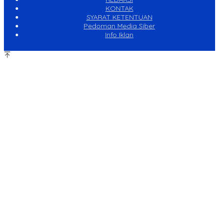
KONTAK
SYARAT KETENTUAN
Pedoman Media Siber
Info Iklan