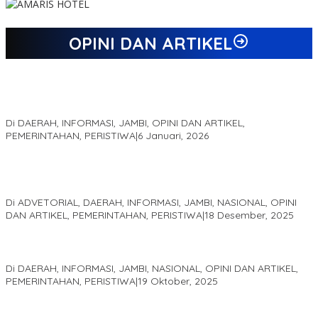
OPINI DAN ARTIKEL
Jejak 69 Tahun dan Manifesto Pembaharuan di Era Al Haris –
Sani
Di DAERAH, INFORMASI, JAMBI, OPINI DAN ARTIKEL,
PEMERINTAHAN, PERISTIWA
|
6 Januari, 2026
Kinerja Terukur dan Dampak Nyata: Mengapa Al Haris Disebut
sebagai Salah Satu Gubernur Paling Efektif di Indonesia Tahun
2025
Di ADVETORIAL, DAERAH, INFORMASI, JAMBI, NASIONAL, OPINI
DAN ARTIKEL, PEMERINTAHAN, PERISTIWA
|
18 Desember, 2025
Pelaminan Pengantin dan Baju Adat Melayu Jambi, Refleksi
Akademis Seminar Lembaga Adat Melayu (LAM) Jambi
Di DAERAH, INFORMASI, JAMBI, NASIONAL, OPINI DAN ARTIKEL,
PEMERINTAHAN, PERISTIWA
|
19 Oktober, 2025
Kampus IAK Setih Setio Raih Hibah PKM PMM Melalui