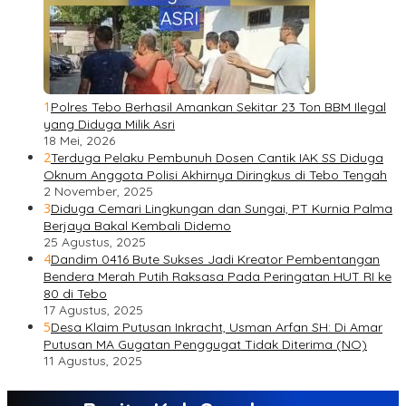
1
Polres Tebo Berhasil Amankan Sekitar 23 Ton BBM Ilegal
yang Diduga Milik Asri
18 Mei, 2026
2
Terduga Pelaku Pembunuh Dosen Cantik IAK SS Diduga
Oknum Anggota Polisi Akhirnya Diringkus di Tebo Tengah
2 November, 2025
3
Diduga Cemari Lingkungan dan Sungai, PT Kurnia Palma
Berjaya Bakal Kembali Didemo
25 Agustus, 2025
4
Dandim 0416 Bute Sukses Jadi Kreator Pembentangan
Bendera Merah Putih Raksasa Pada Peringatan HUT RI ke
80 di Tebo
17 Agustus, 2025
5
Desa Klaim Putusan Inkracht, Usman Arfan SH: Di Amar
Putusan MA Gugatan Penggugat Tidak Diterima (NO)
11 Agustus, 2025