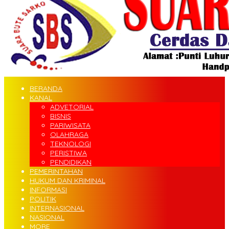
BERANDA
KANAL
ADVETORIAL
BISNIS
PARIWISATA
OLAHRAGA
TEKNOLOGI
PERISTIWA
PENDIDIKAN
PEMERINTAHAN
HUKUM DAN KRIMINAL
INFORMASI
POLITIK
INTERNASIONAL
NASIONAL
MORE