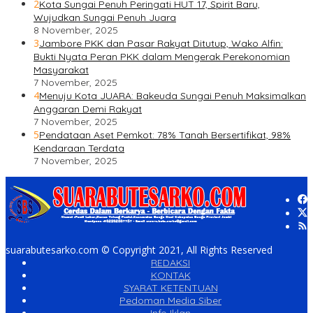
2
Kota Sungai Penuh Peringati HUT 17, Spirit Baru,
Wujudkan Sungai Penuh Juara
8 November, 2025
3
Jambore PKK dan Pasar Rakyat Ditutup, Wako Alfin:
Bukti Nyata Peran PKK dalam Mengerak Perekonomian
Masyarakat
7 November, 2025
4
Menuju Kota JUARA: Bakeuda Sungai Penuh Maksimalkan
Anggaran Demi Rakyat
7 November, 2025
5
Pendataan Aset Pemkot: 78% Tanah Bersertifikat, 98%
Kendaraan Terdata
7 November, 2025
suarabutesarko.com © Copyright 2021, All Rights Reserved
REDAKSI
KONTAK
SYARAT KETENTUAN
Pedoman Media Siber
Info Iklan