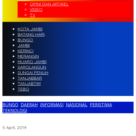
OPINI DAN ARTIKEL
VIDEO
TV
KOTA JAMBI
BATANG HARI
BUNGO
JAMBI
KERINCI
MERANGIN
MUARO JAMBI
SAROLANGUN
SUNGAI PENUH
TANJABBAR
TANJABTIM
TEBO
BUNGO
,
DAERAH
,
INFORMASI
,
NASIONAL
,
PERISTIWA
,
TEKNOLOGI
ASRJ Orasi Depan Kantor KPK RI Terkait Dugaan Penyimpangan
Dana Desa di Kabupaten Bungo
5 April, 2019