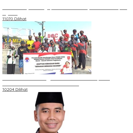
20 Atlet Muaythai Sungaipenuh Akan Ikuti Kejuaraan Pra Porprov
di Jambi
11070 Dilihat
Koordinator PMMD Yogyakarta Seru Kaum Muda, Gesa
Kemandirian Ekonomi dan Inovasi Desa
10204 Dilihat