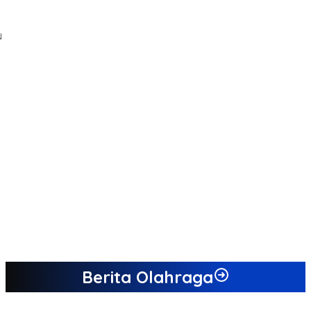
N
U
Berita Olahraga