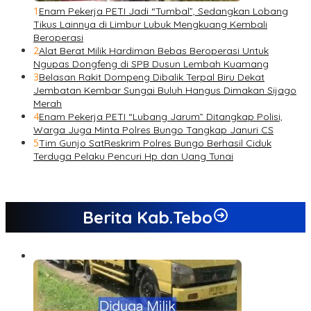
1
Enam Pekerja PETI Jadi “Tumbal”, Sedangkan Lobang
Tikus Lainnya di Limbur Lubuk Mengkuang Kembali
Beroperasi
2
Alat Berat Milik Hardiman Bebas Beroperasi Untuk
Ngupas Dongfeng di SPB Dusun Lembah Kuamang
3
Belasan Rakit Dompeng Dibalik Terpal Biru Dekat
Jembatan Kembar Sungai Buluh Hangus Dimakan Sijago
Merah
4
Enam Pekerja PETI “Lubang Jarum” Ditangkap Polisi,
Warga Juga Minta Polres Bungo Tangkap Januri CS
5
Tim Gunjo SatReskrim Polres Bungo Berhasil Ciduk
Terduga Pelaku Pencuri Hp dan Uang Tunai
Berita Kab.Tebo