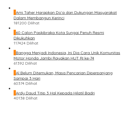
1
Ami Taher Harapkan Do’a dan Dukungan Masyarakat
Dalam Membangun Kerinci
181200 Dilihat
2
60 Calon Paskibraka Kota Sungai Penuh Resmi
Dikukuhkan
117424 Dilihat
3
Bangga Menjadi Indonesia, Ini Dia Cara Unik Komunitas
Motor Honda Jambi Rayakan HUT RI ke-74
61392 Dilihat
4
Al Belum Ditemukan, Masa Pencarian Diperpanjang
Sampai 3 Hari
60374 Dilihat
5
Ardy Daud Titip 3 Hal Kepada Hilatil Badri
40138 Dilihat