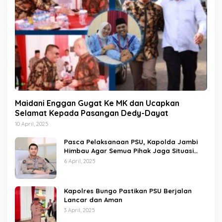
Maidani Enggan Gugat Ke MK dan Ucapkan
Selamat Kepada Pasangan Dedy-Dayat
10 April, 2025
Pasca Pelaksanaan PSU, Kapolda Jambi
Himbau Agar Semua Pihak Jaga Situasi
Kamtibmas
6 April, 2025
Kapolres Bungo Pastikan PSU Berjalan
Lancar dan Aman
3 April, 2025