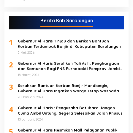
Berita Kab.Sarolangun
1
Gubernur Al Haris Tinjau dan Berikan Bantuan
Korban Terdampak Banjir di Kabupaten Sarolangun
2 Mei, 2026
2
Gubernur Al Haris Serahkan Tali Asih, Penghargaan
dan Santunan Bagi PNS Purnabakti Pemprov Jambi
Yang Berada di Sarolangun
18 Maret, 2024
3
Serahkan Bantuan Korban Banjir Mandiangin,
Gubernur Al Haris Ingatkan Warga Tetap Waspada
20 Januari, 2024
4
Gubernur Al Haris : Pengusaha Batubara Jangan
Cuma Ambil Untung, Segera Selesaikan Jalan Khusus
10 Januari, 2024
5
Gubernur Al Haris Resmikan Mall Pelayanan Publik