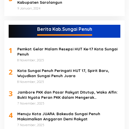
Kabupaten Sarolangun
9 Januari, 2024
Berita Kab.Sungai Penuh
1
Pemkot Gelar Malam Resepsi HUT Ke-17 Kota Sungai
Penuh
8 November, 2025
2
Kota Sungai Penuh Peringati HUT 17, Spirit Baru,
Wujudkan Sungai Penuh Juara
8 November, 2025
3
Jambore PKK dan Pasar Rakyat Ditutup, Wako Alfin:
Bukti Nyata Peran PKK dalam Mengerak
Perekonomian Masyarakat
7 November, 2025
4
Menuju Kota JUARA: Bakeuda Sungai Penuh
Maksimalkan Anggaran Demi Rakyat
7 November, 2025