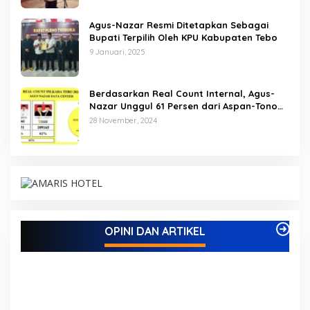
Agus-Nazar Resmi Ditetapkan Sebagai
Bupati Terpilih Oleh KPU Kabupaten Tebo
9 Januari, 2025
Berdasarkan Real Count Internal, Agus-
Nazar Unggul 61 Persen dari Aspan-Tono
Hanya 39 Persen
28 November, 2024
Kinerja Terukur dan Dampak Nyata: Mengapa
Al Haris Disebut sebagai Salah Satu Gubernur
Paling Efektif di Indonesia Tahun 2025
N,
Di ADVETORIAL, DAERAH, INFORMASI, JAMBI, NASIONAL, OPINI DAN
OPINI DAN ARTIKEL
ARTIKEL, PEMERINTAHAN, PERISTIWA
|
18 Desember, 2025