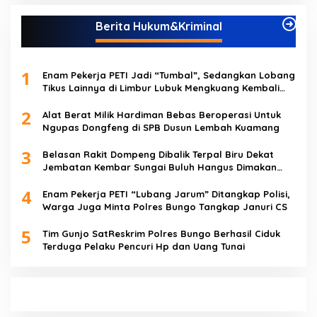
Berita Hukum&Kriminal
1
Enam Pekerja PETI Jadi “Tumbal”, Sedangkan Lobang
Tikus Lainnya di Limbur Lubuk Mengkuang Kembali
Beroperasi
2
Alat Berat Milik Hardiman Bebas Beroperasi Untuk
Ngupas Dongfeng di SPB Dusun Lembah Kuamang
3
Belasan Rakit Dompeng Dibalik Terpal Biru Dekat
Jembatan Kembar Sungai Buluh Hangus Dimakan
Sijago Merah
4
Enam Pekerja PETI “Lubang Jarum” Ditangkap Polisi,
Warga Juga Minta Polres Bungo Tangkap Januri CS
5
Tim Gunjo SatReskrim Polres Bungo Berhasil Ciduk
Terduga Pelaku Pencuri Hp dan Uang Tunai