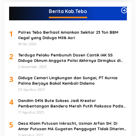
Berita Kab.Tebo
1
Polres Tebo Berhasil Amankan Sekitar 23 Ton BBM
Ilegal yang Diduga Milik Asri
18 Mei, 2026
2
Terduga Pelaku Pembunuh Dosen Cantik IAK SS
Diduga Oknum Anggota Polisi Akhirnya Diringkus di
Tebo Tengah
2 November, 2025
3
Diduga Cemari Lingkungan dan Sungai, PT Kurnia
Palma Berjaya Bakal Kembali Didemo
25 Agustus, 2025
4
Dandim 0416 Bute Sukses Jadi Kreator
Pembentangan Bendera Merah Putih Raksasa Pada
Peringatan HUT RI ke 80 di Tebo
17 Agustus, 2025
5
Desa Klaim Putusan Inkracht, Usman Arfan SH: Di
Amar Putusan MA Gugatan Penggugat Tidak Diterima
(NO)
11 Agustus, 2025