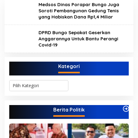
Medsos Dinas Porapar Bungo Juga
Soroti Pembangunan Gedung Tenis
yang Habiskan Dana Rp1,4 Miliar
DPRD Bungo Sepakat Geserkan
Anggarannya Untuk Bantu Perangi
Covid-19
Kategori
K
a
t
e
g
Berita Politik
o
r
i