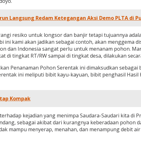
doyo.
Turun Langsung Redam Ketegangan Aksi Demo PLTA di P
rangi resiko untuk longsor dan banjir tetapi tujuannya adala
mbi ini kami akan jadikan sebagai contoh, akan menggema d
n dan Indonesia sangat perlu untuk menanam pohon. Mari
di tingkat RT/RW sampai di tingkat desa, dilakukan secara 
akan Penanaman Pohon Serentak ini dimaksudkan sebagai b
ntak ini meliputi bibit kayu-kayuan, bibit penghasil Hasil
Tetap Kompak
 terhadap kejadian yang menimpa Saudara-Saudari kita di P
r bandang, sebagai akibat dari kurangnya keberadaan pohon
r tidak mampu menyerap, menahan, dan menampung debit air 