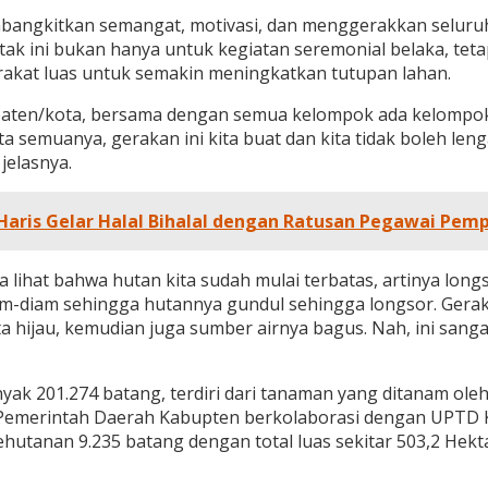
membangkitkan semangat, motivasi, dan menggerakkan selu
ini bukan hanya untuk kegiatan seremonial belaka, tetap
akat luas untuk semakin meningkatkan tutupan lahan.
bupaten/kota, bersama dengan semua kelompok ada kelompok
 semuanya, gerakan ini kita buat dan kita tidak boleh len
jelasnya.
Haris Gelar Halal Bihalal dengan Ratusan Pegawai Pem
ita lihat bahwa hutan kita sudah mulai terbatas, artinya lo
diam sehingga hutannya gundul sehingga longsor. Gerakan 
ta hijau, kemudian juga sumber airnya bagus. Nah, ini sang
nyak 201.274 batang, terdiri dari tanaman yang ditanam o
 Pemerintah Daerah Kabupten berkolaborasi dengan UPTD 
utanan 9.235 batang dengan total luas sekitar 503,2 Hekta