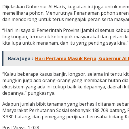
Dijelaskan Gubernur Al Haris, kegiatan ini juga untuk 
memelihara pohon. Menurutnya Penanaman pohon serentak 
dan mendorong untuk terus mengajak peran serta masyar
“Hari ini saya di Pemerintah Provinsi Jambi di semua ka
lingkungan, termasuk kelompok masyarakat dan petani kita
kita lupa untuk menanam, dan itu yang penting saya kira,” 
Baca Juga :
Hari Pertama Masuk Kerja, Gubernur Al 
“Kalau beberapa kasus banjir, longsor, selama ini tentu k
mungkin juga ada orang-orang yang membakar hutan diam-
ekosistem yang ada ini cukup baik ke depannya, daerah ki
depannya,” pungkasnya.
Adapun jumlah bibit tanaman yang berhasil ditanam seba
Masyarakat Perhutanan Sosial sebanyak 188.709 batang,
3.330 batang, dan pemegang perijinan berusaha bidang Keh
Post Views:
1,028