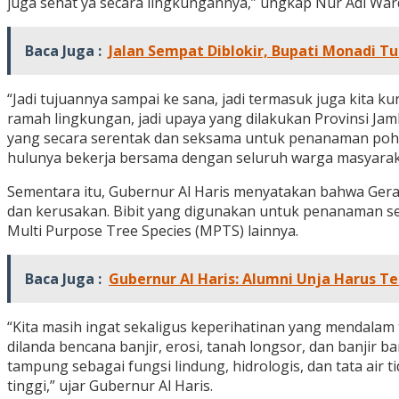
juga sehat ya secara lingkungannya,” ungkap Nur Adi War
Baca Juga :
Jalan Sempat Diblokir, Bupati Monadi 
“Jadi tujuannya sampai ke sana, jadi termasuk juga kita ku
ramah lingkungan, jadi upaya yang dilakukan Provinsi Ja
yang secara serentak dan seksama untuk penanaman poho
hulunya bekerja bersama dengan seluruh warga masyarakat 
Sementara itu, Gubernur Al Haris menyatakan bahwa Ger
dan kerusakan. Bibit yang digunakan untuk penanaman sere
Multi Purpose Tree Species (MPTS) lainnya.
Baca Juga :
Gubernur Al Haris: Alumni Unja Harus 
“Kita masih ingat sekaligus keperihatinan yang mendalam
dilanda bencana banjir, erosi, tanah longsor, dan banji
tampung sebagai fungsi lindung, hidrologis, dan tata ai
tinggi,” ujar Gubernur Al Haris.