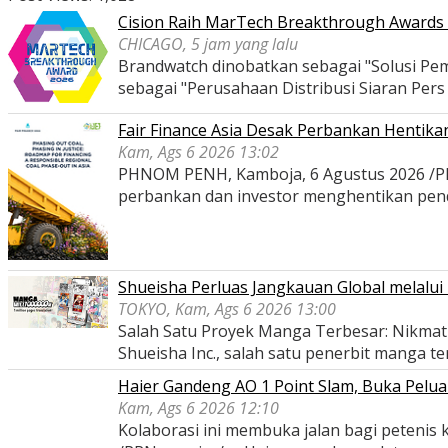
Cision Raih MarTech Breakthrough Awards 2
CHICAGO, 5 jam yang lalu
Brandwatch dinobatkan sebagai "Solusi Pem
sebagai "Perusahaan Distribusi Siaran Per
Fair Finance Asia Desak Perbankan Hentik
Kam, Ags 6 2026 13:02
PHNOM PENH, Kamboja, 6 Agustus 2026 /PRNe
perbankan dan investor menghentikan pe
Shueisha Perluas Jangkauan Global melal
TOKYO, Kam, Ags 6 2026 13:00
Salah Satu Proyek Manga Terbesar: Nikmati
Shueisha Inc., salah satu penerbit manga t
Haier Gandeng AO 1 Point Slam, Buka Pelua
Kam, Ags 6 2026 12:10
Kolaborasi ini membuka jalan bagi peteni