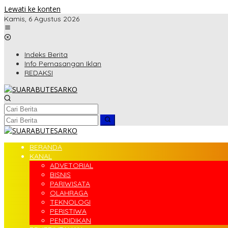
Lewati ke konten
Kamis, 6 Agustus 2026
Indeks Berita
Info Pemasangan Iklan
REDAKSI
BERANDA
KANAL
ADVETORIAL
BISNIS
PARIWISATA
OLAHRAGA
TEKNOLOGI
PERISTIWA
PENDIDIKAN