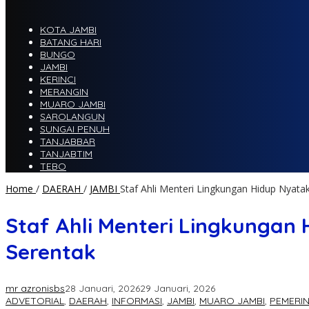
KOTA JAMBI
BATANG HARI
BUNGO
JAMBI
KERINCI
MERANGIN
MUARO JAMBI
SAROLANGUN
SUNGAI PENUH
TANJABBAR
TANJABTIM
TEBO
Home
/
DAERAH
/
JAMBI
Staf Ahli Menteri Lingkungan Hidup Nyat
Staf Ahli Menteri Lingkunga
Serentak
mr azronisbs
28 Januari, 2026
29 Januari, 2026
ADVETORIAL
,
DAERAH
,
INFORMASI
,
JAMBI
,
MUARO JAMBI
,
PEMERI