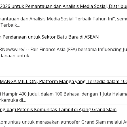
026 untuk Pemantauan dan Analisis Media Sosial, Distribus
antauan dan Analisis Media Sosial Terbaik Tahun Ini", se
s Terbaik…
an Pendanaan untuk Sektor Batu Bara di ASEAN
wswire/ -- Fair Finance Asia (FFA) bersama Influencing Ju
ndanaan untuk…
ui MANGA MILLION, Platform Manga yang Tersedia dalam 10
 Hampir 400 Judul, dalam 100 Bahasa, dengan 1 Juta Halam
erkemuka di…
ng bagi Petenis Komunitas Tampil di Ajang Grand Slam
s komunitas untuk merasakan atmosfer Grand Slam melalui 