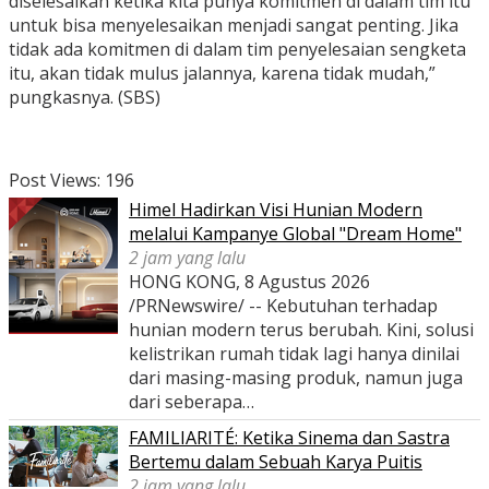
diselesaikan ketika kita punya komitmen di dalam tim itu
untuk bisa menyelesaikan menjadi sangat penting. Jika
tidak ada komitmen di dalam tim penyelesaian sengketa
itu, akan tidak mulus jalannya, karena tidak mudah,”
pungkasnya. (SBS)
Post Views:
196
Himel Hadirkan Visi Hunian Modern
melalui Kampanye Global "Dream Home"
2 jam yang lalu
HONG KONG, 8 Agustus 2026
/PRNewswire/ -- Kebutuhan terhadap
hunian modern terus berubah. Kini, solusi
kelistrikan rumah tidak lagi hanya dinilai
dari masing-masing produk, namun juga
dari seberapa…
FAMILIARITÉ: Ketika Sinema dan Sastra
Bertemu dalam Sebuah Karya Puitis
2 jam yang lalu