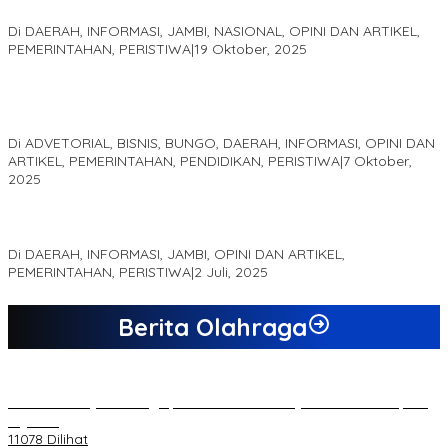
Akademis Seminar Lembaga Adat Melayu (LAM) Jambi
Di DAERAH, INFORMASI, JAMBI, NASIONAL, OPINI DAN ARTIKEL,
PEMERINTAHAN, PERISTIWA
|
19 Oktober, 2025
Kampus IAK Setih Setio Raih Hibah PKM PMM Melalui
Optimalisasi Produk Unggulan Desa Berbasis Digital di Desa
Suka Jaya
Di ADVETORIAL, BISNIS, BUNGO, DAERAH, INFORMASI, OPINI DAN
ARTIKEL, PEMERINTAHAN, PENDIDIKAN, PERISTIWA
|
7 Oktober,
2025
MEWUJUDKAN KEPARIWISATAAN KAWASAN KOMPLEK CANDI
MUARO JAMBI SEBAGAI SUMBER PERTUMBUHAN EKONOMI BARU
Di DAERAH, INFORMASI, JAMBI, OPINI DAN ARTIKEL,
PEMERINTAHAN, PERISTIWA
|
2 Juli, 2025
Berita Olahraga
20 Atlet Muaythai Sungaipenuh Akan Ikuti Kejuaraan Pra Porprov
di Jambi
11078 Dilihat