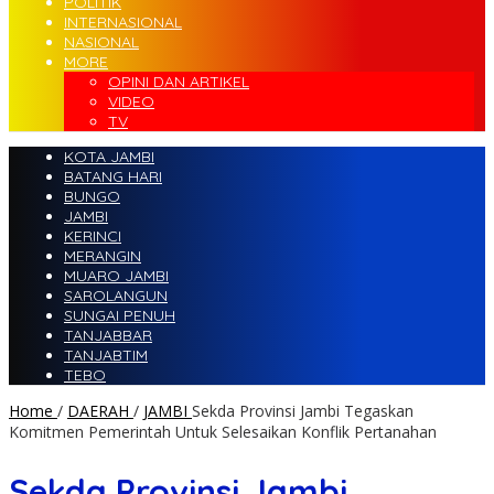
POLITIK
INTERNASIONAL
NASIONAL
MORE
OPINI DAN ARTIKEL
VIDEO
TV
KOTA JAMBI
BATANG HARI
BUNGO
JAMBI
KERINCI
MERANGIN
MUARO JAMBI
SAROLANGUN
SUNGAI PENUH
TANJABBAR
TANJABTIM
TEBO
Home
/
DAERAH
/
JAMBI
Sekda Provinsi Jambi Tegaskan
Komitmen Pemerintah Untuk Selesaikan Konflik Pertanahan
Sekda Provinsi Jambi