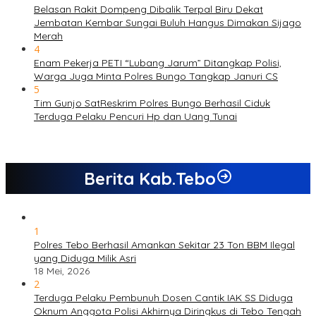
Belasan Rakit Dompeng Dibalik Terpal Biru Dekat
Jembatan Kembar Sungai Buluh Hangus Dimakan Sijago
Merah
4
Enam Pekerja PETI “Lubang Jarum” Ditangkap Polisi,
Warga Juga Minta Polres Bungo Tangkap Januri CS
5
Tim Gunjo SatReskrim Polres Bungo Berhasil Ciduk
Terduga Pelaku Pencuri Hp dan Uang Tunai
Berita Kab.Tebo
1
Polres Tebo Berhasil Amankan Sekitar 23 Ton BBM Ilegal
yang Diduga Milik Asri
18 Mei, 2026
2
Terduga Pelaku Pembunuh Dosen Cantik IAK SS Diduga
Oknum Anggota Polisi Akhirnya Diringkus di Tebo Tengah