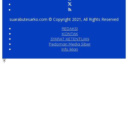
suarabutesarko.com © Copyright 2021, All Rights Reserved
REDAKSI
KONTAK
SYARAT KETENTUAN
Pedoman Media Siber
Info Iklan