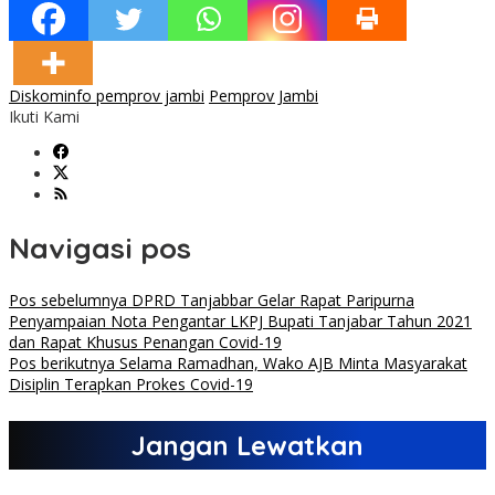
Diskominfo pemprov jambi
Pemprov Jambi
Ikuti Kami
Navigasi pos
Pos sebelumnya
DPRD Tanjabbar Gelar Rapat Paripurna
Penyampaian Nota Pengantar LKPJ Bupati Tanjabar Tahun 2021
dan Rapat Khusus Penangan Covid-19
Pos berikutnya
Selama Ramadhan, Wako AJB Minta Masyarakat
Disiplin Terapkan Prokes Covid-19
Jangan Lewatkan