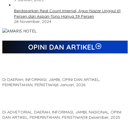
Berdasarkan Real Count Internal, Agus-Nazar Unggul 61
Persen dari Aspan-Tono Hanya 39 Persen
28 November, 2024
OPINI DAN ARTIKEL
Jejak 69 Tahun dan Manifesto Pembaharuan di Era Al Haris –
Sani
Di DAERAH, INFORMASI, JAMBI, OPINI DAN ARTIKEL,
PEMERINTAHAN, PERISTIWA
|
6 Januari, 2026
Kinerja Terukur dan Dampak Nyata: Mengapa Al Haris Disebut
sebagai Salah Satu Gubernur Paling Efektif di Indonesia Tahun
2025
Di ADVETORIAL, DAERAH, INFORMASI, JAMBI, NASIONAL, OPINI
DAN ARTIKEL, PEMERINTAHAN, PERISTIWA
|
18 Desember, 2025
Pelaminan Pengantin dan Baju Adat Melayu Jambi, Refleksi