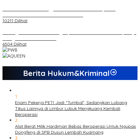
Koordinator PMMD Yogyakarta Seru Kaum Muda, Gesa
Kemandirian Ekonomi dan Inovasi Desa
10211 Dilihat
Dukungan Cabor Terus Mengalir, Zuwanda Semakin Mantap Maju
sebagai Calon Ketua KONI
6504 Dilihat
Berita Hukum&Kriminal
1
Enam Pekerja PETI Jadi “Tumbal”, Sedangkan Lobang
Tikus Lainnya di Limbur Lubuk Mengkuang Kembali
Beroperasi
2
Alat Berat Milik Hardiman Bebas Beroperasi Untuk Ngupas
Dongfeng di SPB Dusun Lembah Kuamang
3