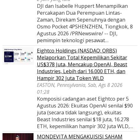
DJI dan Isabelle Huppert Menampilkan
Percakapan Dua Perempuan Lintas-
Zaman, Direkam Sepenuhnya dengan
Osmo Pocket 4PSHENZHEN, Tiongkok, 8
Agustus 2026 /PRNewswire/ -- DJI,
pemimpin teknologi pesawat…
Eightco Holdings (NASDAQ: ORBS)
Melaporkan Total Kepemilikan Sekitar
US$378 Juta, Mencakup OpenAI, Beast
Industries, Lebih dari 16.000 ETH, dan
Hampir 302 Juta Token WLD
EASTON, Pennsylvania, Sab, Ags 8 2026
01:28
Komposisi cadangan aset Eightco per 5
Agustus 2026: Ekuitas OpenAI senilai $90
juta (secara tidak langsung), ekuitas
Beast Industries senilai $18 juta, 16.278
ETH, kepemilikan hampir 302 juta WLD,…
MONDEVITA MENGAKUISISI SAHAM