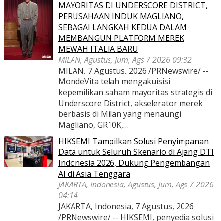
MAYORITAS DI UNDERSCORE DISTRICT,
PERUSAHAAN INDUK MAGLIANO,
SEBAGAI LANGKAH KEDUA DALAM
MEMBANGUN PLATFORM MEREK
MEWAH ITALIA BARU
MILAN, Agustus, Jum, Ags 7 2026 09:32
MILAN, 7 Agustus, 2026 /PRNewswire/ --
MondeVita telah mengakuisisi
kepemilikan saham mayoritas strategis di
Underscore District, akselerator merek
berbasis di Milan yang menaungi
Magliano, GR10K,…
HIKSEMI Tampilkan Solusi Penyimpanan
Data untuk Seluruh Skenario di Ajang DTI
Indonesia 2026, Dukung Pengembangan
AI di Asia Tenggara
JAKARTA, Indonesia, Agustus, Jum, Ags 7 2026
04:14
JAKARTA, Indonesia, 7 Agustus, 2026
/PRNewswire/ -- HIKSEMI, penyedia solusi