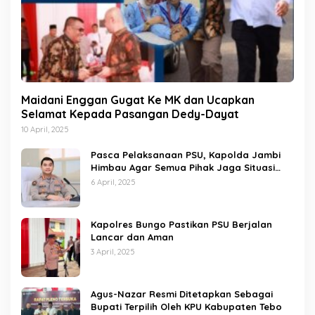
Maidani Enggan Gugat Ke MK dan Ucapkan
Selamat Kepada Pasangan Dedy-Dayat
10 April, 2025
Pasca Pelaksanaan PSU, Kapolda Jambi
Himbau Agar Semua Pihak Jaga Situasi
Kamtibmas
6 April, 2025
Kapolres Bungo Pastikan PSU Berjalan
Lancar dan Aman
3 April, 2025
Agus-Nazar Resmi Ditetapkan Sebagai
Bupati Terpilih Oleh KPU Kabupaten Tebo