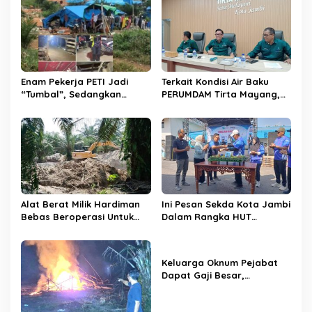
s
i
p
o
s
Enam Pekerja PETI Jadi
Terkait Kondisi Air Baku
“Tumbal”, Sedangkan
PERUMDAM Tirta Mayang,
Lobang Tikus Lainnya di
Ini Jawaban Dirut
Limbur Lubuk Mengkuang
PERUMDAM
Kembali Beroperasi
Alat Berat Milik Hardiman
Ini Pesan Sekda Kota Jambi
Bebas Beroperasi Untuk
Dalam Rangka HUT
Ngupas Dongfeng di SPB
PERUMDAM Kota Jambi Ke-
Dusun Lembah Kuamang
52
Keluarga Oknum Pejabat
Dapat Gaji Besar,
Beberapa PPPK Paruh
Waktu di Bappeda Merasa