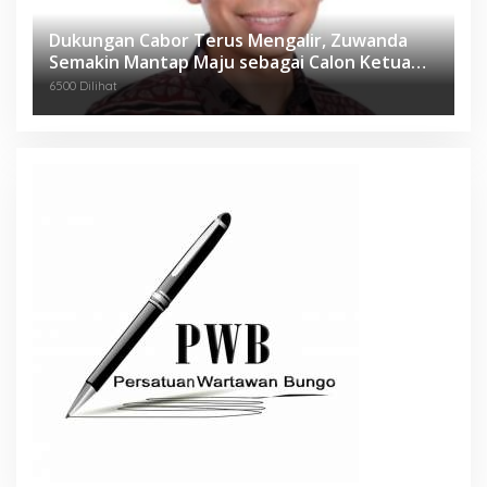
Dukungan Cabor Terus Mengalir, Zuwanda
Semakin Mantap Maju sebagai Calon Ketua
KONI
6500 Dilihat