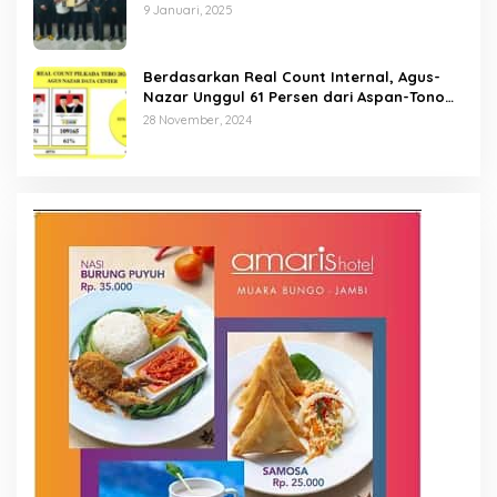
9 Januari, 2025
Berdasarkan Real Count Internal, Agus-
Nazar Unggul 61 Persen dari Aspan-Tono
Hanya 39 Persen
28 November, 2024