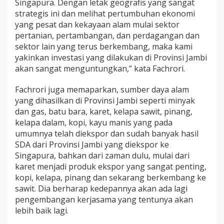
Singapura. Dengan letak geografis yang sangat
d
strategis ini dan melihat pertumbuhan ekonomi
i
J
yang pesat dan kekayaan alam mulai sektor
a
pertanian, pertambangan, dan perdagangan dan
m
sektor lain yang terus berkembang, maka kami
b
yakinkan investasi yang dilakukan di Provinsi Jambi
i
akan sangat menguntungkan,” kata Fachrori.
Fachrori juga memaparkan, sumber daya alam
yang dihasilkan di Provinsi Jambi seperti minyak
dan gas, batu bara, karet, kelapa sawit, pinang,
kelapa dalam, kopi, kayu manis yang pada
umumnya telah diekspor dan sudah banyak hasil
SDA dari Provinsi Jambi yang diekspor ke
Singapura, bahkan dari zaman dulu, mulai dari
karet menjadi produk ekspor yang sangat penting,
kopi, kelapa, pinang dan sekarang berkembang ke
sawit. Dia berharap kedepannya akan ada lagi
pengembangan kerjasama yang tentunya akan
lebih baik lagi.