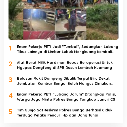
1
Enam Pekerja PETI Jadi “Tumbal”, Sedangkan Lobang
Tikus Lainnya di Limbur Lubuk Mengkuang Kembali
Beroperasi
2
Alat Berat Milik Hardiman Bebas Beroperasi Untuk
Ngupas Dongfeng di SPB Dusun Lembah Kuamang
3
Belasan Rakit Dompeng Dibalik Terpal Biru Dekat
Jembatan Kembar Sungai Buluh Hangus Dimakan
Sijago Merah
4
Enam Pekerja PETI “Lubang Jarum” Ditangkap Polisi,
Warga Juga Minta Polres Bungo Tangkap Januri CS
5
Tim Gunjo SatReskrim Polres Bungo Berhasil Ciduk
Terduga Pelaku Pencuri Hp dan Uang Tunai