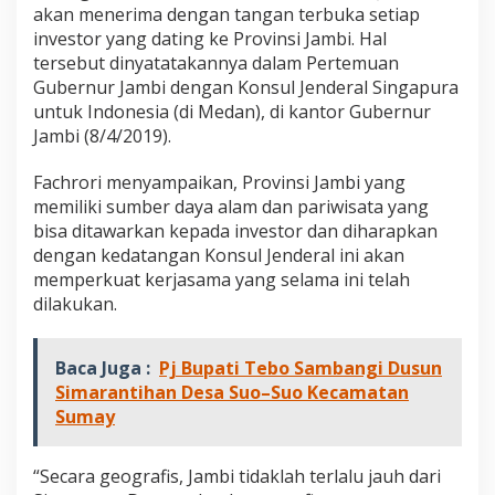
n
akan menerima dengan tangan terbuka setiap
j
investor yang dating ke Provinsi Jambi. Hal
e
tersebut dinyatatakannya dalam Pertemuan
n
Gubernur Jambi dengan Konsul Jenderal Singapura
S
i
untuk Indonesia (di Medan), di kantor Gubernur
n
Jambi (8/4/2019).
g
a
Fachrori menyampaikan, Provinsi Jambi yang
p
memiliki sumber daya alam dan pariwisata yang
u
r
bisa ditawarkan kepada investor dan diharapkan
a
dengan kedatangan Konsul Jenderal ini akan
B
memperkuat kerjasama yang selama ini telah
e
dilakukan.
r
i
n
Baca Juga :
Pj Bupati Tebo Sambangi Dusun
v
e
Simarantihan Desa Suo–Suo Kecamatan
s
Sumay
t
a
s
“Secara geografis, Jambi tidaklah terlalu jauh dari
i