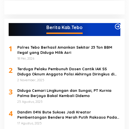
Berita Kab.Tebo
1
Polres Tebo Berhasil Amankan Sekitar 23 Ton BBM
Ilegal yang Diduga Milik Asri
18 Mei, 2026
2
Terduga Pelaku Pembunuh Dosen Cantik IAK SS
Diduga Oknum Anggota Polisi Akhirnya Diringkus di
Tebo Tengah
2 November, 2025
3
Diduga Cemari Lingkungan dan Sungai, PT Kurnia
Palma Berjaya Bakal Kembali Didemo
25 Agustus, 2025
4
Dandim 0416 Bute Sukses Jadi Kreator
Pembentangan Bendera Merah Putih Raksasa Pada
Peringatan HUT RI ke 80 di Tebo
17 Agustus, 2025