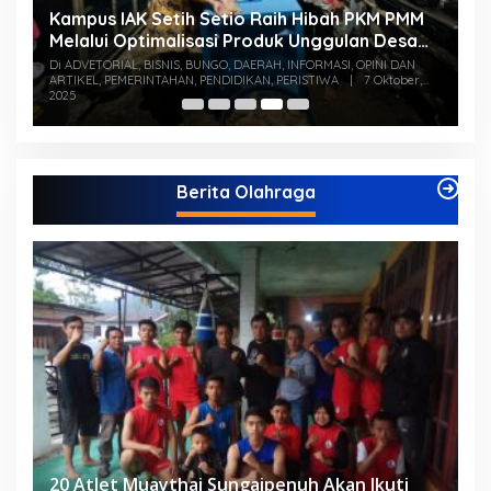
Kampus IAK Setih Setio Raih Hibah PKM PMM
M
Melalui Optimalisasi Produk Unggulan Desa
K
Berbasis Digital di Desa Suka Jaya
S
Di ADVETORIAL, BISNIS, BUNGO, DAERAH, INFORMASI, OPINI DAN
Di
ARTIKEL, PEMERINTAHAN, PENDIDIKAN, PERISTIWA
|
7 Oktober,
PE
2025
Berita Olahraga
20 Atlet Muaythai Sungaipenuh Akan Ikuti