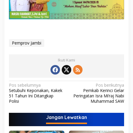
Pemprov Jambi
Ikuti Kami
N
Pos sebelumnya
Pos berikutnya
Setubuhi Keponakan, Kakek
Pemkab Kerinci Gelar
a
51 Tahun Ini Ditangkap
Peringatan Isra Mi’raj Nabi
v
Polisi
Muhammad SAW
i
Jangan Lewatkan
g
a