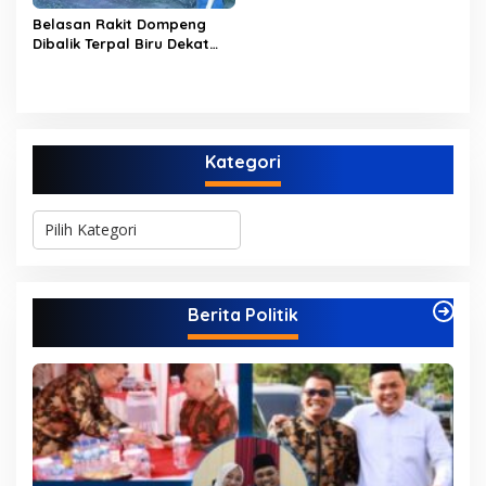
di Anak Tirikan
Belasan Rakit Dompeng
Dibalik Terpal Biru Dekat
Jembatan Kembar Sungai
Buluh Hangus Dimakan
Sijago Merah
Kategori
K
a
t
e
g
Berita Politik
o
r
i