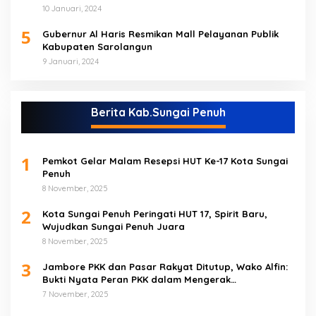
10 Januari, 2024
5
Gubernur Al Haris Resmikan Mall Pelayanan Publik
Kabupaten Sarolangun
9 Januari, 2024
Berita Kab.Sungai Penuh
1
Pemkot Gelar Malam Resepsi HUT Ke-17 Kota Sungai
Penuh
8 November, 2025
2
Kota Sungai Penuh Peringati HUT 17, Spirit Baru,
Wujudkan Sungai Penuh Juara
8 November, 2025
3
Jambore PKK dan Pasar Rakyat Ditutup, Wako Alfin:
Bukti Nyata Peran PKK dalam Mengerak
Perekonomian Masyarakat
7 November, 2025