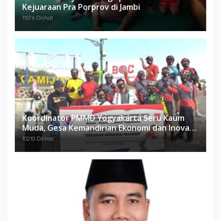
Kejuaraan Pra Porprov di Jambi
11076 Dilihat
Koordinator PMMD Yogyakarta Seru Kaum
Muda, Gesa Kemandirian Ekonomi dan Inovasi
Desa
10210 Dilihat