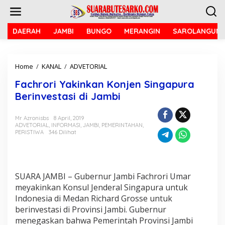
L
e
w
a
DAERAH
JAMBI
BUNGO
MERANGIN
SAROLANGUN
t
i
k
Home
/
KANAL
/
ADVETORIAL
F
e
a
k
Fachrori Yakinkan Konjen Singapura
c
o
h
n
Berinvestasi di Jambi
r
t
o
e
Mr Azronisbs
8 April, 2019
r
n
ADVETORIAL
,
INFORMASI
,
JAMBI
,
PEMERINTAHAN
,
i
PERISTIWA
346 Dilihat
Y
a
k
i
n
SUARA JAMBI – Gubernur Jambi Fachrori Umar
k
meyakinkan Konsul Jenderal Singapura untuk
a
Indonesia di Medan Richard Grosse untuk
n
berinvestasi di Provinsi Jambi. Gubernur
K
menegaskan bahwa Pemerintah Provinsi Jambi
o