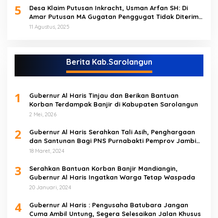
5
Desa Klaim Putusan Inkracht, Usman Arfan SH: Di
Amar Putusan MA Gugatan Penggugat Tidak Diterima
(NO)
11 Agustus, 2025
Berita Kab.Sarolangun
1
Gubernur Al Haris Tinjau dan Berikan Bantuan
Korban Terdampak Banjir di Kabupaten Sarolangun
2 Mei, 2026
2
Gubernur Al Haris Serahkan Tali Asih, Penghargaan
dan Santunan Bagi PNS Purnabakti Pemprov Jambi
Yang Berada di Sarolangun
18 Maret, 2024
3
Serahkan Bantuan Korban Banjir Mandiangin,
Gubernur Al Haris Ingatkan Warga Tetap Waspada
20 Januari, 2024
4
Gubernur Al Haris : Pengusaha Batubara Jangan
Cuma Ambil Untung, Segera Selesaikan Jalan Khusus