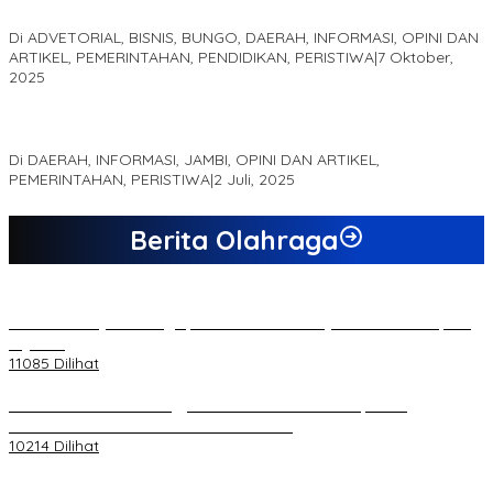
Suka Jaya
Di ADVETORIAL, BISNIS, BUNGO, DAERAH, INFORMASI, OPINI DAN
ARTIKEL, PEMERINTAHAN, PENDIDIKAN, PERISTIWA
|
7 Oktober,
2025
MEWUJUDKAN KEPARIWISATAAN KAWASAN KOMPLEK CANDI
MUARO JAMBI SEBAGAI SUMBER PERTUMBUHAN EKONOMI BARU
Di DAERAH, INFORMASI, JAMBI, OPINI DAN ARTIKEL,
PEMERINTAHAN, PERISTIWA
|
2 Juli, 2025
Berita Olahraga
20 Atlet Muaythai Sungaipenuh Akan Ikuti Kejuaraan Pra Porprov
di Jambi
11085 Dilihat
Koordinator PMMD Yogyakarta Seru Kaum Muda, Gesa
Kemandirian Ekonomi dan Inovasi Desa
10214 Dilihat
Dukungan Cabor Terus Mengalir, Zuwanda Semakin Mantap Maju