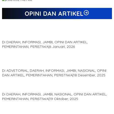
OPINI DAN ARTIKEL
Jejak 69 Tahun dan Manifesto Pembaharuan di Era Al Haris –
Sani
Di DAERAH, INFORMASI, JAMBI, OPINI DAN ARTIKEL,
PEMERINTAHAN, PERISTIWA
|
6 Januari, 2026
Kinerja Terukur dan Dampak Nyata: Mengapa Al Haris Disebut
sebagai Salah Satu Gubernur Paling Efektif di Indonesia Tahun
2025
Di ADVETORIAL, DAERAH, INFORMASI, JAMBI, NASIONAL, OPINI
DAN ARTIKEL, PEMERINTAHAN, PERISTIWA
|
18 Desember, 2025
Pelaminan Pengantin dan Baju Adat Melayu Jambi, Refleksi
Akademis Seminar Lembaga Adat Melayu (LAM) Jambi
Di DAERAH, INFORMASI, JAMBI, NASIONAL, OPINI DAN ARTIKEL,
PEMERINTAHAN, PERISTIWA
|
19 Oktober, 2025
Kampus IAK Setih Setio Raih Hibah PKM PMM Melalui
Optimalisasi Produk Unggulan Desa Berbasis Digital di Desa