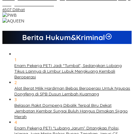
sebagai Calon Ketua KONI
6507 Dilihat
Berita Hukum&Kriminal
1
Enam Pekerja PETI Jadi “Tumbal”, Sedangkan Lobang
Tikus Lainnya di Limbur Lubuk Mengkuang Kembali
Beroperasi
2
Alat Berat Milik Hardiman Bebas Beroperasi Untuk Ngupas
Dongfeng di SPB Dusun Lembah Kuamang
3
Belasan Rakit Dompeng Dibalik Terpal Biru Dekat
Jembatan Kembar Sungai Buluh Hangus Dimakan Sijago
Merah
4
Enam Pekerja PETI “Lubang Jarum” Ditangkap Polisi,
Warga Juga Minta Polres Bungo Tangkap Januri CS