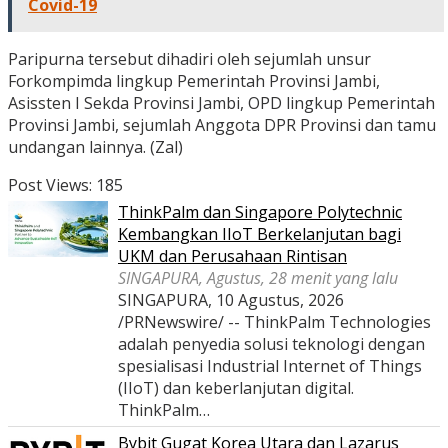
Covid-19
Paripurna tersebut dihadiri oleh sejumlah unsur
Forkompimda lingkup Pemerintah Provinsi Jambi,
Asissten I Sekda Provinsi Jambi, OPD lingkup Pemerintah
Provinsi Jambi, sejumlah Anggota DPR Provinsi dan tamu
undangan lainnya. (Zal)
Post Views:
185
ThinkPalm dan Singapore Polytechnic
Kembangkan IIoT Berkelanjutan bagi
UKM dan Perusahaan Rintisan
SINGAPURA, Agustus, 28 menit yang lalu
SINGAPURA, 10 Agustus, 2026
/PRNewswire/ -- ThinkPalm Technologies
adalah penyedia solusi teknologi dengan
spesialisasi Industrial Internet of Things
(IIoT) dan keberlanjutan digital.
ThinkPalm…
Bybit Gugat Korea Utara dan Lazarus