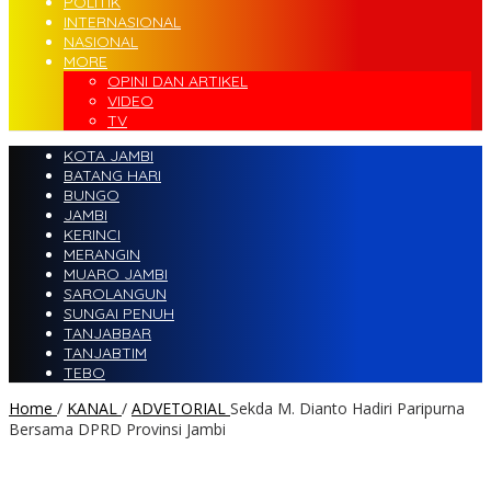
POLITIK
INTERNASIONAL
NASIONAL
MORE
OPINI DAN ARTIKEL
VIDEO
TV
KOTA JAMBI
BATANG HARI
BUNGO
JAMBI
KERINCI
MERANGIN
MUARO JAMBI
SAROLANGUN
SUNGAI PENUH
TANJABBAR
TANJABTIM
TEBO
Home
/
KANAL
/
ADVETORIAL
Sekda M. Dianto Hadiri Paripurna
Bersama DPRD Provinsi Jambi