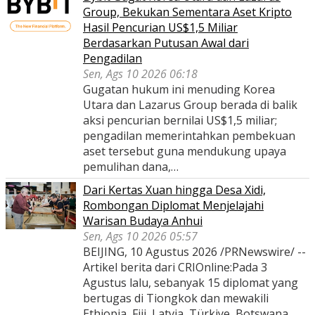
Group, Bekukan Sementara Aset Kripto
Hasil Pencurian US$1,5 Miliar
Berdasarkan Putusan Awal dari
Pengadilan
Sen, Ags 10 2026 06:18
Gugatan hukum ini menuding Korea
Utara dan Lazarus Group berada di balik
aksi pencurian bernilai US$1,5 miliar;
pengadilan memerintahkan pembekuan
aset tersebut guna mendukung upaya
pemulihan dana,…
Dari Kertas Xuan hingga Desa Xidi,
Rombongan Diplomat Menjelajahi
Warisan Budaya Anhui
Sen, Ags 10 2026 05:57
BEIJING, 10 Agustus 2026 /PRNewswire/ --
Artikel berita dari CRIOnline:Pada 3
Agustus lalu, sebanyak 15 diplomat yang
bertugas di Tiongkok dan mewakili
Ethiopia, Fiji, Latvia, Türkiye, Botswana,…