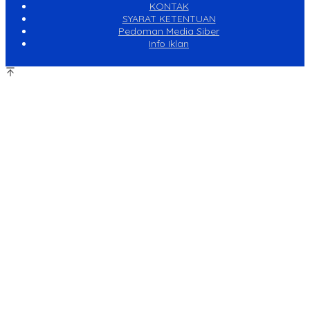
KONTAK
SYARAT KETENTUAN
Pedoman Media Siber
Info Iklan