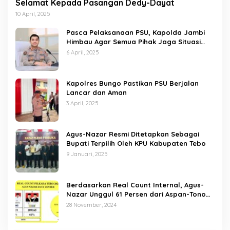
Selamat Kepada Pasangan Dedy-Dayat
10 April, 2025
Pasca Pelaksanaan PSU, Kapolda Jambi
Himbau Agar Semua Pihak Jaga Situasi
Kamtibmas
6 April, 2025
Kapolres Bungo Pastikan PSU Berjalan
Lancar dan Aman
3 April, 2025
Agus-Nazar Resmi Ditetapkan Sebagai
Bupati Terpilih Oleh KPU Kabupaten Tebo
9 Januari, 2025
Berdasarkan Real Count Internal, Agus-
Nazar Unggul 61 Persen dari Aspan-Tono
Hanya 39 Persen
28 November, 2024