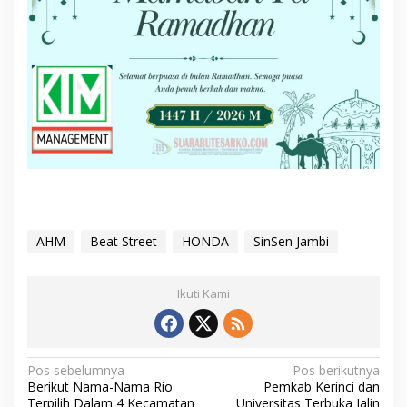
AHM
Beat Street
HONDA
SinSen Jambi
Ikuti Kami
N
Pos sebelumnya
Pos berikutnya
Berikut Nama-Nama Rio
Pemkab Kerinci dan
a
Terpilih Dalam 4 Kecamatan
Universitas Terbuka Jalin