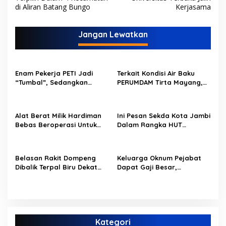
v
di Aliran Batang Bungo
Kerjasama
i
Jangan Lewatkan
g
a
s
Enam Pekerja PETI Jadi
Terkait Kondisi Air Baku
i
“Tumbal”, Sedangkan
PERUMDAM Tirta Mayang,
p
Lobang Tikus Lainnya di
Ini Jawaban Dirut
Limbur Lubuk Mengkuang
PERUMDAM
o
Kembali Beroperasi
Alat Berat Milik Hardiman
Ini Pesan Sekda Kota Jambi
s
Bebas Beroperasi Untuk
Dalam Rangka HUT
Ngupas Dongfeng di SPB
PERUMDAM Kota Jambi Ke-
Dusun Lembah Kuamang
52
Belasan Rakit Dompeng
Keluarga Oknum Pejabat
Dibalik Terpal Biru Dekat
Dapat Gaji Besar,
Jembatan Kembar Sungai
Beberapa PPPK Paruh
Buluh Hangus Dimakan
Waktu di Bappeda Merasa
Sijago Merah
di Anak Tirikan
Kategori