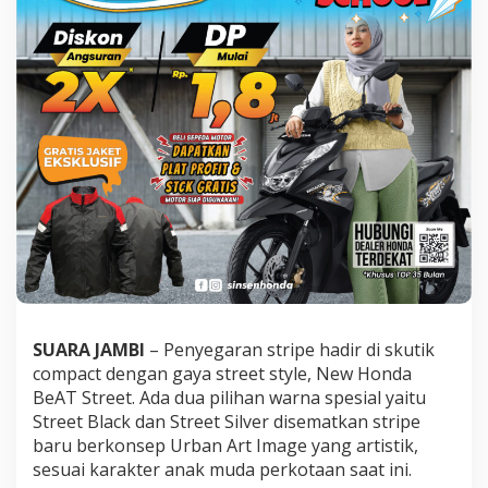
w
H
o
n
d
a
B
e
A
T
S
t
r
e
e
t
.
.
SUARA JAMBI
– Penyegaran stripe hadir di skutik
!
compact dengan gaya street style, New Honda
!
BeAT Street. Ada dua pilihan warna spesial yaitu
!
Street Black dan Street Silver disematkan stripe
baru berkonsep Urban Art Image yang artistik,
sesuai karakter anak muda perkotaan saat ini.